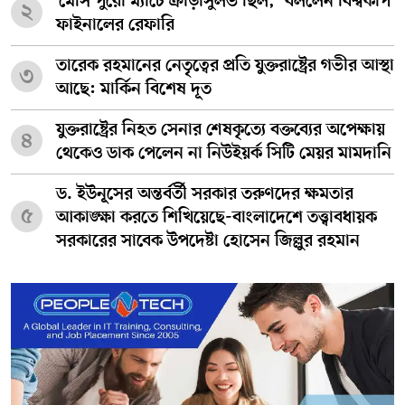
‘মেসি পুরো ম্যাচে ক্রীড়াসুলভ ছিল,’ বললেন বিশ্বকাপ
২
ফাইনালের রেফারি
তারেক রহমানের নেতৃত্বের প্রতি যুক্তরাষ্ট্রের গভীর আস্থা
৩
আছে: মার্কিন বিশেষ দূত
যুক্তরাষ্ট্রের নিহত সেনার শেষকৃত্যে বক্তব্যের অপেক্ষায়
৪
থেকেও ডাক পেলেন না নিউইয়র্ক সিটি মেয়র মামদানি
ড. ইউনূসের অন্তর্বর্তী সরকার তরুণদের ক্ষমতার
৫
আকাঙ্ক্ষা করতে শিখিয়েছে-বাংলাদেশে তত্ত্বাবধায়ক
সরকারের সাবেক উপদেষ্টা হোসেন জিল্লুর রহমান