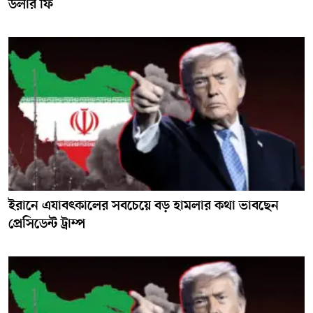
ডলার ফি
ইরানে এযাবৎকালের সবচেয়ে বড় হামলার কথা ভাবছেন
প্রেসিডেন্ট ট্রাম্প