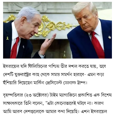
ইসরায়েল যদি ফিলিস্তিনের পশ্চিম তীর দখল করতে যায়, তবে
দেশটি যুক্তরাষ্ট্রের কাছ থেকে সমস্ত সমর্থন হারাবে- এমন কড়া
হুঁশিয়ারি দিয়েছেন মার্কিন প্রেসিডেন্ট ডোনাল্ড ট্রাম্প।
বৃহস্পতিবার (২৩ অক্টোবর) টাইম ম্যাগাজিনে প্রকাশিত এক বিশেষ
সাক্ষাৎকারে তিনি বলেন, “এটা কোনোভাবেই ঘটবে না। কারণ
আমি আরব দেশগুলোকে আমার কথা দিয়েছি। এখন ইসরায়েল