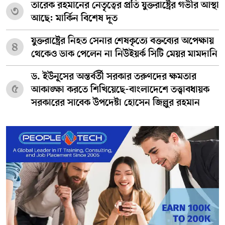
তারেক রহমানের নেতৃত্বের প্রতি যুক্তরাষ্ট্রের গভীর আস্থা
৩
আছে: মার্কিন বিশেষ দূত
যুক্তরাষ্ট্রের নিহত সেনার শেষকৃত্যে বক্তব্যের অপেক্ষায়
৪
থেকেও ডাক পেলেন না নিউইয়র্ক সিটি মেয়র মামদানি
ড. ইউনূসের অন্তর্বর্তী সরকার তরুণদের ক্ষমতার
৫
আকাঙ্ক্ষা করতে শিখিয়েছে-বাংলাদেশে তত্ত্বাবধায়ক
সরকারের সাবেক উপদেষ্টা হোসেন জিল্লুর রহমান