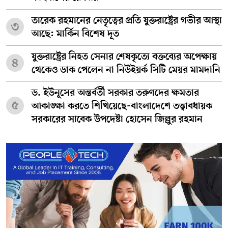
তারেক রহমানের নেতৃত্বের প্রতি যুক্তরাষ্ট্রের গভীর আস্থা
৩
আছে: মার্কিন বিশেষ দূত
যুক্তরাষ্ট্রের নিহত সেনার শেষকৃত্যে বক্তব্যের অপেক্ষায়
৪
থেকেও ডাক পেলেন না নিউইয়র্ক সিটি মেয়র মামদানি
ড. ইউনূসের অন্তর্বর্তী সরকার তরুণদের ক্ষমতার
৫
আকাঙ্ক্ষা করতে শিখিয়েছে-বাংলাদেশে তত্ত্বাবধায়ক
সরকারের সাবেক উপদেষ্টা হোসেন জিল্লুর রহমান