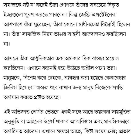
সমাজকে নষ্ট না করেই তাঁরা গোপনে তাঁদের সবচেয়ে বিকৃত
ইচ্ছাগুলো পূরণ করতে পারবেন। কিন্তু জেফ্রি এপস্টেইনের
আশপাশে যাঁরা ঘুরেছেন, তাঁরা কোনো স্বাধীনচেতা বিদ্রোহী ছিলেন
না। তাঁরা সামাজিক নিয়ম ভাঙার সাহসী আন্দোলনও করছিলেন
না।
আসলে তাঁরা আধুনিকতার এক অন্ধকার দিক বাস্তবে প্রয়োগ
করছিলেন। এখানে কল্পনাই হয়ে উঠেছে অশ্লীল পণ্যে ভরা।
মানুষকে, বিশেষ করে দেহকে, ব্যবহার করা হয়েছে কেনাবেচার
জিনিস হিসেবে। ক্ষমতা ধরে রাখার জন্য মানুষ নিজেকে পর্যন্ত
অপমান করতে প্রস্তুত হয়েছে।
এই অভিজাত শ্রেণির ভেতরে একই সঙ্গে আছে ভয়ংকর দায়মুক্তির
অনুভূতি বা আইনের ঊর্ধ্বে থাকার আত্মবিশ্বাস এবং মানসিকভাবে
অপরিণত আচরণ। এখানে ক্ষমতা আছে, কিন্তু সংযম নেই; প্রভাব