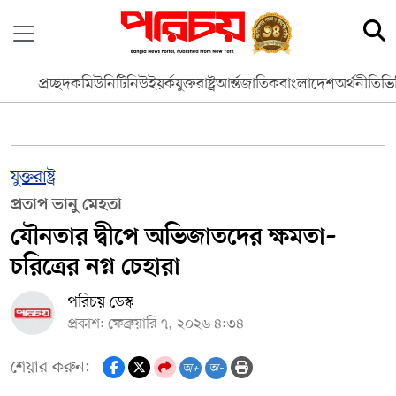
প্রচ্ছদ
কমিউনিটি
নিউইয়র্ক
যুক্তরাষ্ট্র
আর্ন্তজাতিক
বাংলাদেশ
অর্থনীতি
ভি
যুক্তরাষ্ট্র
প্রতাপ ভানু মেহতা
যৌনতার দ্বীপে অভিজাতদের ক্ষমতা–
চরিত্রের নগ্ন চেহারা
পরিচয় ডেস্ক
প্রকাশ: ফেব্রুয়ারি ৭, ২০২৬ ৪:৩৪
শেয়ার করুন:
অ+
অ-