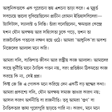
আধুনিকতাকে এক পুরোনো ভয় এখনো তাড়া করে। এ মুহূর্ত
সবচেয়ে ভালো বুঝিয়েছিলেন প্রাচীন রোমান ইতিহাসবিদেরা—
ট্যাসিটাস, স্যালাস্ট ও লিভি। তাঁরা বলেছিলেন, ক্ষমতার কেন্দ্রে
যখন যৌন অবক্ষয় আর সহিংসতা ঢুকে পড়ে, তখন তা
রাজনৈতিক পতনের লক্ষণ হয়ে ওঠে। আমরা ‘আধুনিক’রা অবশ্য
নিজেদের আলাদা মনে করি।
আমরা বলি, ব্যক্তিগত জীবন আর রাষ্ট্রীয় কাজ আলাদা। আমাদের
কাছে দুর্নীতি মানে নৈতিক পতন নয়, বরং প্রতিষ্ঠান ঠিকমতো কাজ
করছে কি না, সেই প্রশ্ন।
কিন্তু জে জি এ পোকক মনে করিয়ে দেন একটি বড় দ্বন্দ্বের কথা।
আমরা প্রকাশ্যে বলি, যৌন অবক্ষয় সমাজ ভাঙার কারণ নয়;
আসল কারণ অর্থনীতি বা রাজনীতি। তবু আমরা ‘গুণ’ বা
নৈতিকতার ভাষা পুরোপুরি ছাড়তে পারি না। কারণ, মনে মনে