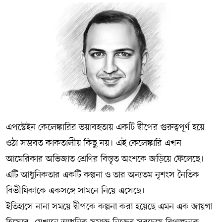
এপস্টেইন কেলেঙ্কারির ভয়াবহতায় একটি দ্বীপের গুরুত্বপূর্ণ হয়ে
ওঠা সম্ভবত কাকতালীয় কিছু নয়। এই কেলেঙ্কারি এখন
আমেরিকার অভিজাত শ্রেণির বিস্তৃত অংশকে জড়িয়ে ফেলেছে।
এটি আধুনিকতার একটি কল্পনা ও তার অন্যতম নৃশংস নৈতিক
বিভীষিকাকে একসঙ্গে সামনে নিয়ে এসেছে।
ইতিহাসে নানা সময়ে দ্বীপকে কল্পনা করা হয়েছে এমন এক জায়গা