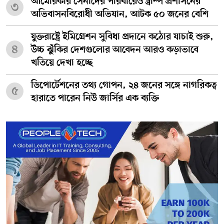
আমেরিকার সেনাদের পরিবারেও ট্রাম্প প্রশাসনের
৩
অভিবাসনবিরোধী অভিযান, আটক ৫০ জনের বেশি
যুক্তরাষ্ট্রে ইমিগ্রেশন সুবিধা প্রদানে কঠোর যাচাই শুরু,
৪
উচ্চ ঝুঁকির দেশগুলোর আবেদন আরও কড়াভাবে
খতিয়ে দেখা হচ্ছে
ডিপোর্টেশনের তথ্য গোপন, ২৪ জনের সঙ্গে নাগরিকত্ব
৫
হারাতে পারেন নিউ জার্সির এক ব্যক্তি