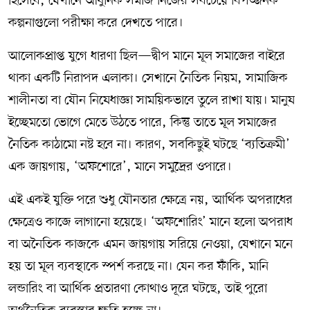
হিসেবে, যেখানে আধুনিক সমাজ নিজের সবচেয়ে বিপজ্জনক
কল্পনাগুলো পরীক্ষা করে দেখতে পারে।
আলোকপ্রাপ্ত যুগে ধারণা ছিল—দ্বীপ মানে মূল সমাজের বাইরে
থাকা একটি নিরাপদ এলাকা। সেখানে নৈতিক নিয়ম, সামাজিক
শালীনতা বা যৌন নিষেধাজ্ঞা সাময়িকভাবে তুলে রাখা যায়। মানুষ
ইচ্ছেমতো ভোগে মেতে উঠতে পারে, কিন্তু তাতে মূল সমাজের
নৈতিক কাঠামো নষ্ট হবে না। কারণ, সবকিছুই ঘটছে ‘ব্যতিক্রমী’
এক জায়গায়, ‘অফশোরে’, মানে সমুদ্রের ওপারে।
এই একই যুক্তি পরে শুধু যৌনতার ক্ষেত্রে নয়, আর্থিক অপরাধের
ক্ষেত্রেও কাজে লাগানো হয়েছে। ‘অফশোরিং’ মানে হলো অপরাধ
বা অনৈতিক কাজকে এমন জায়গায় সরিয়ে নেওয়া, যেখানে মনে
হয় তা মূল ব্যবস্থাকে স্পর্শ করছে না। যেন কর ফাঁকি, মানি
লন্ডারিং বা আর্থিক প্রতারণা কোথাও দূরে ঘটছে, তাই পুরো