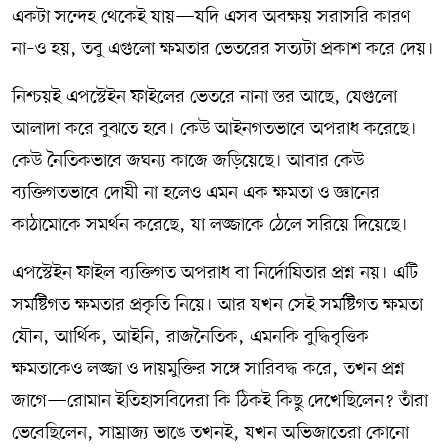
একটা সন্দেহ থেকেই যায়—যদি এসব অবক্ষয় সরাসরি কারণ
না–ও হয়, তবু এগুলো ক্ষমতার ভেতরের সত্যটা প্রকাশ করে দেয়।
নিশ্চয়ই এপস্টেইন ফাইলের ভেতরে নানা স্তর আছে, যেগুলো
আলাদা করে বুঝতে হবে। কেউ আইনগতভাবে অপরাধ করেছে।
কেউ নৈতিকভাবে জঘন্য কাজে জড়িয়েছে। আবার কেউ
ব্যক্তিগতভাবে দোষী না হলেও এমন এক ক্ষমতা ও জ্ঞানের
কাঠামোকে সমর্থন করেছে, যা লজ্জাকে ঠেলে সরিয়ে দিয়েছে।
এপস্টেইন ফাইল ব্যক্তিগত অপরাধ বা নির্দোষিতার প্রশ্ন নয়। এটি
সমষ্টিগত ক্ষমতার প্রকৃতি নিয়ে। আর যখন সেই সমষ্টিগত ক্ষমতা
যৌন, আর্থিক, আইনি, রাজনৈতিক, এমনকি বুদ্ধিবৃত্তিক
ক্ষমতাকেও লজ্জা ও দায়মুক্তির সঙ্গে সারিবদ্ধ করে, তখন প্রশ্ন
জাগে—রোমান ইতিহাসবিদেরা কি ঠিকই কিছু দেখেছিলেন? তাঁরা
ভেবেছিলেন, সাম্রাজ্য ভাঙে তখনই, যখন অভিজাতেরা কোনো