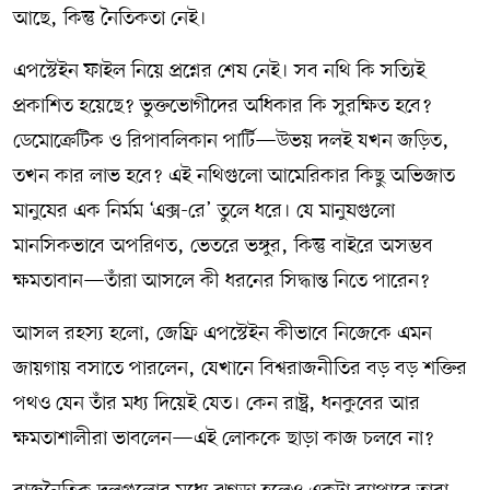
আছে, কিন্তু নৈতিকতা নেই।
এপস্টেইন ফাইল নিয়ে প্রশ্নের শেষ নেই। সব নথি কি সত্যিই
প্রকাশিত হয়েছে? ভুক্তভোগীদের অধিকার কি সুরক্ষিত হবে?
ডেমোক্রেটিক ও রিপাবলিকান পার্টি—উভয় দলই যখন জড়িত,
তখন কার লাভ হবে? এই নথিগুলো আমেরিকার কিছু অভিজাত
মানুষের এক নির্মম ‘এক্স-রে’ তুলে ধরে। যে মানুষগুলো
মানসিকভাবে অপরিণত, ভেতরে ভঙ্গুর, কিন্তু বাইরে অসম্ভব
ক্ষমতাবান—তাঁরা আসলে কী ধরনের সিদ্ধান্ত নিতে পারেন?
আসল রহস্য হলো, জেফ্রি এপস্টেইন কীভাবে নিজেকে এমন
জায়গায় বসাতে পারলেন, যেখানে বিশ্বরাজনীতির বড় বড় শক্তির
পথও যেন তাঁর মধ্য দিয়েই যেত। কেন রাষ্ট্র, ধনকুবের আর
ক্ষমতাশালীরা ভাবলেন—এই লোককে ছাড়া কাজ চলবে না?