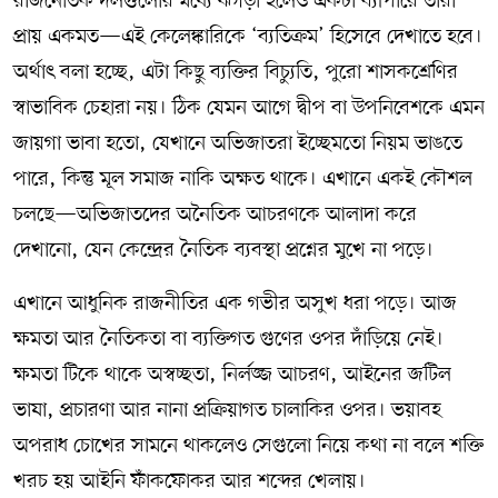
রাজনৈতিক দলগুলোর মধ্যে ঝগড়া হলেও একটা ব্যাপারে তারা
প্রায় একমত—এই কেলেঙ্কারিকে ‘ব্যতিক্রম’ হিসেবে দেখাতে হবে।
অর্থাৎ বলা হচ্ছে, এটা কিছু ব্যক্তির বিচ্যুতি, পুরো শাসকশ্রেণির
স্বাভাবিক চেহারা নয়। ঠিক যেমন আগে দ্বীপ বা উপনিবেশকে এমন
জায়গা ভাবা হতো, যেখানে অভিজাতরা ইচ্ছেমতো নিয়ম ভাঙতে
পারে, কিন্তু মূল সমাজ নাকি অক্ষত থাকে। এখানে একই কৌশল
চলছে—অভিজাতদের অনৈতিক আচরণকে আলাদা করে
দেখানো, যেন কেন্দ্রের নৈতিক ব্যবস্থা প্রশ্নের মুখে না পড়ে।
এখানে আধুনিক রাজনীতির এক গভীর অসুখ ধরা পড়ে। আজ
ক্ষমতা আর নৈতিকতা বা ব্যক্তিগত গুণের ওপর দাঁড়িয়ে নেই।
ক্ষমতা টিকে থাকে অস্বচ্ছতা, নির্লজ্জ আচরণ, আইনের জটিল
ভাষা, প্রচারণা আর নানা প্রক্রিয়াগত চালাকির ওপর। ভয়াবহ
অপরাধ চোখের সামনে থাকলেও সেগুলো নিয়ে কথা না বলে শক্তি
খরচ হয় আইনি ফাঁকফোকর আর শব্দের খেলায়।