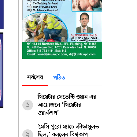
সর্বশেষ
পঠিত
থিয়েটার সেভেন্টি ওয়ান এর
১
আয়োজনে ‘থিয়েটার
ওয়ার্কশপ’
‘মেসি পুরো ম্যাচে ক্রীড়াসুলভ
২
ছিল,’ বললেন বিশ্বকাপ