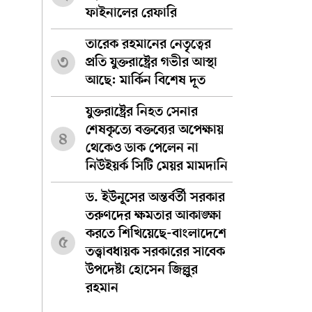
ফাইনালের রেফারি
তারেক রহমানের নেতৃত্বের
৩
প্রতি যুক্তরাষ্ট্রের গভীর আস্থা
আছে: মার্কিন বিশেষ দূত
যুক্তরাষ্ট্রের নিহত সেনার
শেষকৃত্যে বক্তব্যের অপেক্ষায়
৪
থেকেও ডাক পেলেন না
নিউইয়র্ক সিটি মেয়র মামদানি
ড. ইউনূসের অন্তর্বর্তী সরকার
তরুণদের ক্ষমতার আকাঙ্ক্ষা
করতে শিখিয়েছে-বাংলাদেশে
৫
তত্ত্বাবধায়ক সরকারের সাবেক
উপদেষ্টা হোসেন জিল্লুর
রহমান