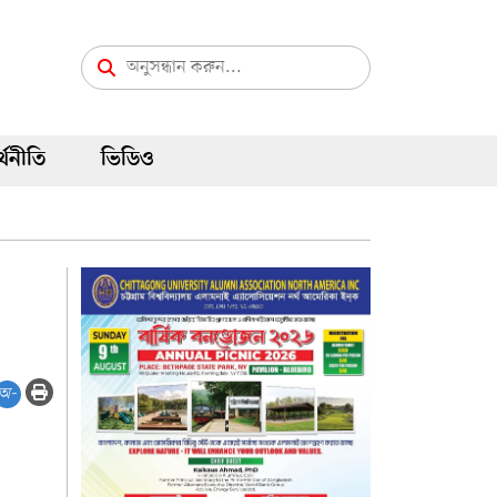
্থনীতি
ভিডিও
অ-