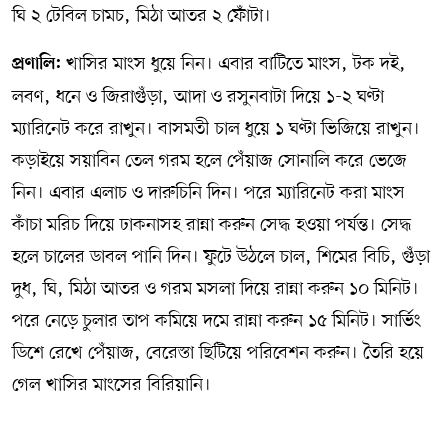
ঘি ২ টেবিল চামচ, মিঠা আতর ২ ফোঁটা।
খাসির মাংস ধুয়ে নিন। এবার বাটিতে মাংস, টক দই,
প্রণালি:
লবণ, ধনে ও জিরাগুঁড়া, আদা ও রসুনবাটা দিয়ে ১-২ ঘণ্টা
ম্যারিনেট করে রাখুন। বাসমতী চাল ধুয়ে ১ ঘণ্টা ভিজিয়ে রাখুন।
কড়াইয়ে সয়াবিন তেল গরম হলে পেঁয়াজ সোনালি করে ভেজে
নিন। এবার এলাচ ও দারুচিনি দিন। পরে ম্যারিনেট করা মাংস
কাঁচা মরিচ দিয়ে ঢাকনাসহ রান্না করুন সেদ্ধ হওয়া পর্যন্ত। সেদ্ধ
হলে চালের ডাবল পানি দিন। ফুটে উঠলে চাল, শিমের বিচি, গুঁড়া
দুধ, ঘি, মিঠা আতর ও গরম মসলা দিয়ে রান্না করুন ১০ মিনিট।
পরে নেড়ে চুলার তাপ কমিয়ে দমে রান্না করুন ১৫ মিনিট। সার্ভিং
ডিশে রেখে পেঁয়াজ, বেরেস্তা ছিটিয়ে পরিবেশন করুন। তৈরি হয়ে
গেল খাসির মাংসের বিরিয়ানি।