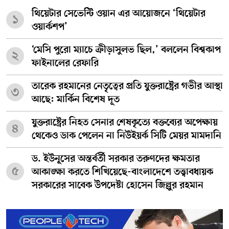
থিয়েটার সেভেন্টি ওয়ান এর আয়োজনে ‘থিয়েটার
১
ওয়ার্কশপ’
‘মেসি পুরো ম্যাচে ক্রীড়াসুলভ ছিল,’ বললেন বিশ্বকাপ
২
ফাইনালের রেফারি
তারেক রহমানের নেতৃত্বের প্রতি যুক্তরাষ্ট্রের গভীর আস্থা
৩
আছে: মার্কিন বিশেষ দূত
যুক্তরাষ্ট্রের নিহত সেনার শেষকৃত্যে বক্তব্যের অপেক্ষায়
৪
থেকেও ডাক পেলেন না নিউইয়র্ক সিটি মেয়র মামদানি
ড. ইউনূসের অন্তর্বর্তী সরকার তরুণদের ক্ষমতার
৫
আকাঙ্ক্ষা করতে শিখিয়েছে-বাংলাদেশে তত্ত্বাবধায়ক
সরকারের সাবেক উপদেষ্টা হোসেন জিল্লুর রহমান