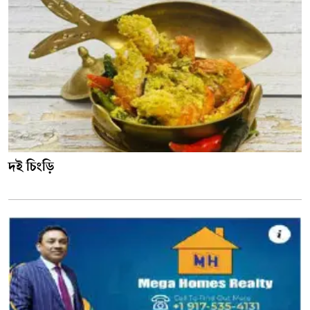
দই চিংড়ি