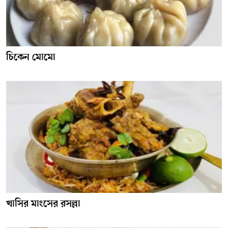
চিকেন মোমো
খাসির মাংসের রসল্লা