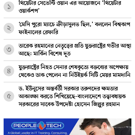
থিয়েটার সেভেন্টি ওয়ান এর আয়োজনে ‘থিয়েটার
১
ওয়ার্কশপ’
‘মেসি পুরো ম্যাচে ক্রীড়াসুলভ ছিল,’ বললেন বিশ্বকাপ
২
ফাইনালের রেফারি
তারেক রহমানের নেতৃত্বের প্রতি যুক্তরাষ্ট্রের গভীর আস্থা
৩
আছে: মার্কিন বিশেষ দূত
যুক্তরাষ্ট্রের নিহত সেনার শেষকৃত্যে বক্তব্যের অপেক্ষায়
৪
থেকেও ডাক পেলেন না নিউইয়র্ক সিটি মেয়র মামদানি
ড. ইউনূসের অন্তর্বর্তী সরকার তরুণদের ক্ষমতার
৫
আকাঙ্ক্ষা করতে শিখিয়েছে-বাংলাদেশে তত্ত্বাবধায়ক
সরকারের সাবেক উপদেষ্টা হোসেন জিল্লুর রহমান