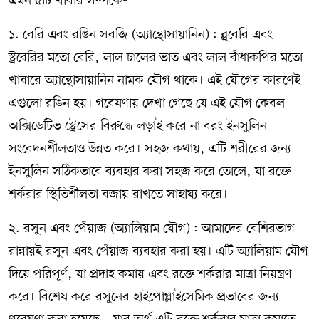
এমন ৫টি খাবার সম্পর্কে-
১. বেরি এবং রঙিন সবজি (অ্যান্থোসায়ানিন) : ব্লুবেরি এবং
স্ট্রবেরির মতো বেরি, লাল চালের ভাত এবং লাল বাঁধাকপির মতো
খাবারে অ্যান্থোসায়ানিন নামক যৌগ থাকে। এই যৌগের কারণেই
এগুলো রঙিন হয়। গবেষণায় দেখা গেছে যে এই যৌগ কেবল
অক্সিডেটিভ স্ট্রেসের বিরুদ্ধে লড়াই করে না বরং ইনসুলিন
সংবেদনশীলতাও উন্নত করে। সহজ কথায়, এটি শরীরের জন্য
ইনসুলিন সঠিকভাবে ব্যবহার করা সহজ করে তোলে, যা রক্তে
শর্করার স্থিতিশীলতা বজায় রাখতে সাহায্য করে।
২. রসুন এবং পেঁয়াজ (অ্যালিয়াম যৌগ) : আমাদের বেশিরভাগ
রান্নায়ই রসুন এবং পেঁয়াজ ব্যবহার করা হয়। এটি অ্যালিয়াম যৌগ
দিয়ে পরিপূর্ণ, যা প্রদাহ কমায় এবং রক্তে শর্করার মাত্রা নিয়ন্ত্রণ
করে। বিশেষ করে রসুনের হাইপোগ্লাইসেমিক প্রভাবের জন্য