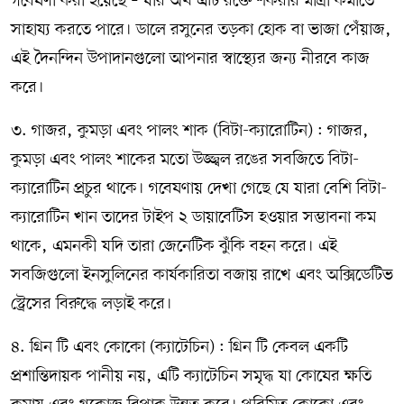
গবেষণা করা হয়েছে – যার অর্থ এটি রক্তে শর্করার মাত্রা কমাতে
সাহায্য করতে পারে। ডালে রসুনের তড়কা হোক বা ভাজা পেঁয়াজ,
এই দৈনন্দিন উপাদানগুলো আপনার স্বাস্থ্যের জন্য নীরবে কাজ
করে।
৩. গাজর, কুমড়া এবং পালং শাক (বিটা-ক্যারোটিন) : গাজর,
কুমড়া এবং পালং শাকের মতো উজ্জ্বল রঙের সবজিতে বিটা-
ক্যারোটিন প্রচুর থাকে। গবেষণায় দেখা গেছে যে যারা বেশি বিটা-
ক্যারোটিন খান তাদের টাইপ ২ ডায়াবেটিস হওয়ার সম্ভাবনা কম
থাকে, এমনকী যদি তারা জেনেটিক ঝুঁকি বহন করে। এই
সবজিগুলো ইনসুলিনের কার্যকারিতা বজায় রাখে এবং অক্সিডেটিভ
স্ট্রেসের বিরুদ্ধে লড়াই করে।
৪. গ্রিন টি এবং কোকো (ক্যাটেচিন) : গ্রিন টি কেবল একটি
প্রশান্তিদায়ক পানীয় নয়, এটি ক্যাটেচিন সমৃদ্ধ যা কোষের ক্ষতি