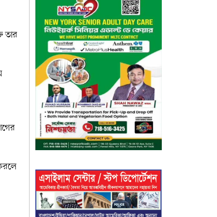
তি তার
়
যোগের
 করলে