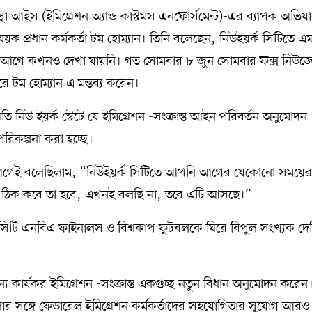
 সংস্থা আইস (ইমিগ্রেশন অ্যান্ড কাস্টমস এনফোর্সমেন্ট)-এর ব্যাপক অভিয
িষয়ক প্রধান কর্মকর্তা টম হোম্যান। তিনি বলেছেন, নিউইয়র্ক সিটিতে এ
র আগে কখনও দেখা যায়নি। গত সোমবার ৮ জুন সোমবার ফক্স নিউজ
কারে টম হোম্যান এ মন্তব্য করেন।
প্রতি নিউ ইয়র্ক স্টেটে যে ইমিগ্রেশন -সংক্রান্ত আইন পরিবর্তন অনুমোদন
পরিকল্পনা করা হচ্ছে।
আগেই বলেছিলাম, “নিউইয়র্ক সিটিতে আপনি আগের যেকোনো সময়ের 
ছে। ঠিক কবে তা হবে, এখনই বলছি না, তবে এটি আসছে।”
 সিটি এনবিএ ফাইনালস ও বিশ্বকাপ ফুটবলকে ঘিরে বিপুল সংখ্যক দে
জন‍্য কার্যকর ইমিগ্রেশন -সংক্রান্ত একগুচ্ছ নতুন বিধান অনুমোদন করে
গুলোর সঙ্গে ফেডারেল ইমিগ্রেশন কর্মকর্তাদের সহযোগিতার সুযোগ আরও