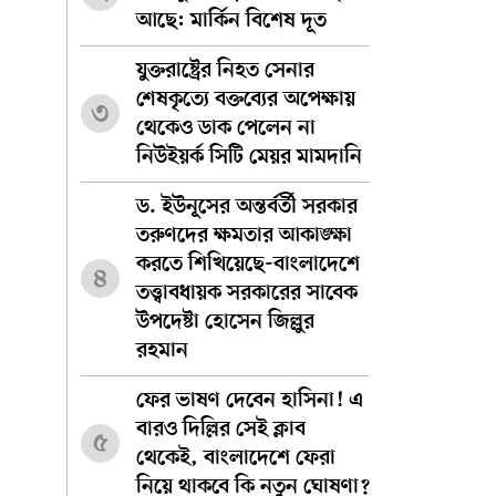
আছে: মার্কিন বিশেষ দূত
যুক্তরাষ্ট্রের নিহত সেনার
শেষকৃত্যে বক্তব্যের অপেক্ষায়
৩
থেকেও ডাক পেলেন না
নিউইয়র্ক সিটি মেয়র মামদানি
ড. ইউনূসের অন্তর্বর্তী সরকার
তরুণদের ক্ষমতার আকাঙ্ক্ষা
করতে শিখিয়েছে-বাংলাদেশে
৪
তত্ত্বাবধায়ক সরকারের সাবেক
উপদেষ্টা হোসেন জিল্লুর
রহমান
ফের ভাষণ দেবেন হাসিনা! এ
বারও দিল্লির সেই ক্লাব
৫
থেকেই, বাংলাদেশে ফেরা
নিয়ে থাকবে কি নতুন ঘোষণা?