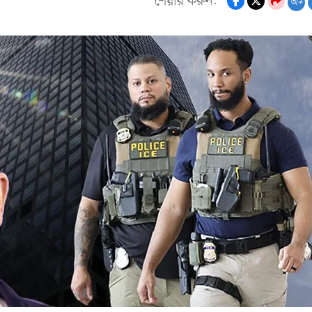
শেয়ার করুন:
অ+