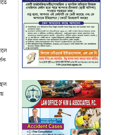
াতে
কালে
্বক
স্থল
য়