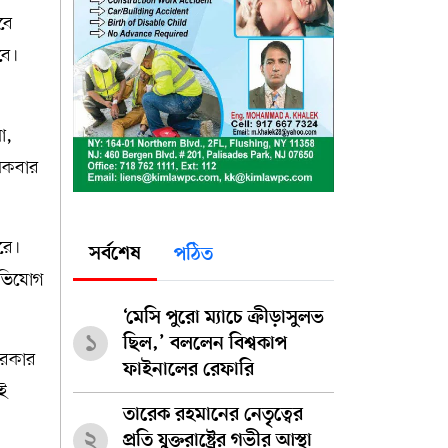
বে
বে।
ো,
ধিকবার
করে।
সর্বশেষ
পঠিত
অভিযোগ
‘মেসি পুরো ম্যাচে ক্রীড়াসুলভ
১
ছিল,’ বললেন বিশ্বকাপ
সরকার
ফাইনালের রেফারি
এই
তারেক রহমানের নেতৃত্বের
২
প্রতি যুক্তরাষ্ট্রের গভীর আস্থা