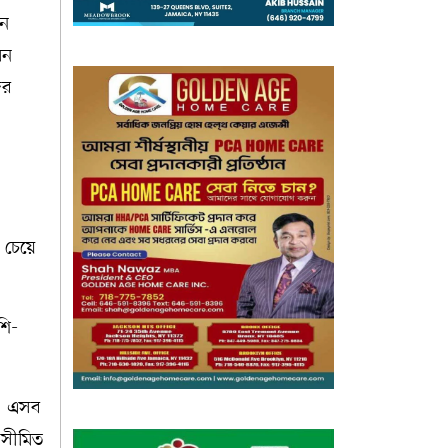
ান
মন
ের
চেয়ে
শি-
ন। এসব
 সীমিত