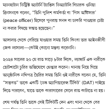
ম্যানহাটান ডিস্ট্রিক্ট অ্যাটর্নি ট্যাভিস ডিঅ্যাটলি বিচারক ওনিয়া
ব্রিনসনকে বলেন, “তিনি পুলিশ কর্মকর্তা বা ‘পিস অফিসার’
(peace officer) হিসেবে পুনরায় সনদ বা চাকরি পাওয়ার চেষ্টা
না করার বিষয়ে সম্মত হয়েছেন।”
আদালত থেকে বেরিয়ে যাওয়ার সময় তিনি কিংবা তার আইনজীবী
জেক লাসালা—কেউই কোনো মন্তব্য করেননি।
২০২৪ সালের ২০ মে রাত সাড়ে ৮টার দিকে, ল্যাম্বার্ট এক নারীকে
ছোটখাটো চুরির অভিযোগে গ্রেপ্তার করেন। থানায় নিয়ে গিয়ে
আনুষ্ঠানিক নথিপত্র তৈরির সময় তিনি ওই নারীকে বলেন যে, তিনি
“সম্ভবত” তাকে একটি ‘ডেস্ক অ্যাপিয়ারেন্স টিকিট’ (DAT) পাইয়ে
দিতে পারবেন, যাতে তাকে কারাগারের সেলে রাত কাটাতে না হয়।
শেষ পর্যন্ত তিনি তাকে সেই টিকিটটি দেন এবং থানা থেকে বের