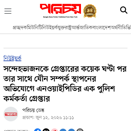
প্রচ্ছদ
কমিউনিটি
নিউইয়র্ক
যুক্তরাষ্ট্র
আর্ন্তজাতিক
বাংলাদেশ
অর্থনীতি
ভি
নিউইয়র্ক
সন্দেহভাজনকে গ্রেপ্তারের কয়েক ঘণ্টা পর
তার সাথে যৌন সম্পর্ক স্থাপনের
অভিযোগে এনওয়াইপিডির এক পুলিশ
কর্মকর্তা গ্রেপ্তার
পরিচয় ডেস্ক
প্রকাশ: জুন ১২, ২০২৬ ১১:১১