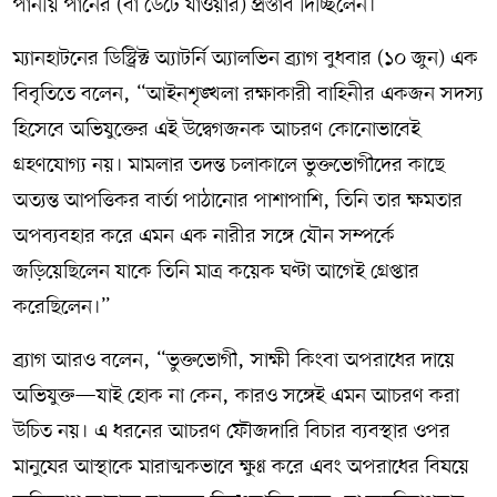
পানীয় পানের (বা ডেটে যাওয়ার) প্রস্তাব দিচ্ছিলেন।
ম্যানহাটনের ডিস্ট্রিক্ট অ্যাটর্নি অ্যালভিন ব্র্যাগ বুধবার (১০ জুন) এক
বিবৃতিতে বলেন, “আইনশৃঙ্খলা রক্ষাকারী বাহিনীর একজন সদস্য
হিসেবে অভিযুক্তের এই উদ্বেগজনক আচরণ কোনোভাবেই
গ্রহণযোগ্য নয়। মামলার তদন্ত চলাকালে ভুক্তভোগীদের কাছে
অত্যন্ত আপত্তিকর বার্তা পাঠানোর পাশাপাশি, তিনি তার ক্ষমতার
অপব্যবহার করে এমন এক নারীর সঙ্গে যৌন সম্পর্কে
জড়িয়েছিলেন যাকে তিনি মাত্র কয়েক ঘণ্টা আগেই গ্রেপ্তার
করেছিলেন।”
ব্র্যাগ আরও বলেন, “ভুক্তভোগী, সাক্ষী কিংবা অপরাধের দায়ে
অভিযুক্ত—যাই হোক না কেন, কারও সঙ্গেই এমন আচরণ করা
উচিত নয়। এ ধরনের আচরণ ফৌজদারি বিচার ব্যবস্থার ওপর
মানুষের আস্থাকে মারাত্মকভাবে ক্ষুণ্ণ করে এবং অপরাধের বিষয়ে