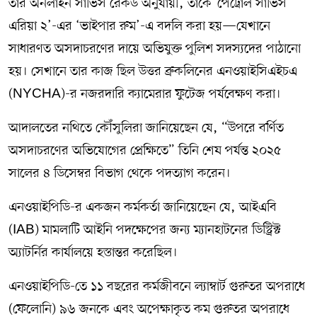
তার অনলাইন সার্ভিস রেকর্ড অনুযায়ী, তাকে ‘পেট্রোল সার্ভিস
এরিয়া ২’-এর ‘ভাইপার রুম’-এ বদলি করা হয়—যেখানে
সাধারণত অসদাচরণের দায়ে অভিযুক্ত পুলিশ সদস্যদের পাঠানো
হয়। সেখানে তার কাজ ছিল উত্তর ব্রুকলিনের এনওয়াইসিএইচএ
(NYCHA)-র নজরদারি ক্যামেরার ফুটেজ পর্যবেক্ষণ করা।
আদালতের নথিতে কৌঁসুলিরা জানিয়েছেন যে, “উপরে বর্ণিত
অসদাচরণের অভিযোগের প্রেক্ষিতে” তিনি শেষ পর্যন্ত ২০২৫
সালের ৪ ডিসেম্বর বিভাগ থেকে পদত্যাগ করেন।
এনওয়াইপিডি-র একজন কর্মকর্তা জানিয়েছেন যে, আইএবি
(IAB) মামলাটি আইনি পদক্ষেপের জন্য ম্যানহাটনের ডিস্ট্রিক্ট
অ্যাটর্নির কার্যালয়ে হস্তান্তর করেছিল।
এনওয়াইপিডি-তে ১১ বছরের কর্মজীবনে ল্যাম্বার্ট গুরুতর অপরাধে
(ফেলোনি) ৯৬ জনকে এবং অপেক্ষাকৃত কম গুরুতর অপরাধে