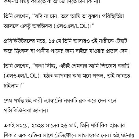
কখনও সময় কাটাতে বা আড্ডা দিতে চান কি না।”
তিনি লেখেন, “যদি না চান, তবে আমি তা বুঝব। পরিস্থিতিটা
আসলে একটু অস্বস্তিকর (এলওএল/LOL)।”
প্রসিকিউটরদের মতে, ১৫ মে তিনি আবারও ওই নারীকে টেক্সট
করে ড্রিংকস বা পানীয় পানের জন্য বাইরে যাওয়ার প্রস্তাব দেন।
তিনি লেখেন, “কথা দিচ্ছি, এটাই শেষবার আমি জিজ্ঞেস করছি
(এলওএল/LOL)। হঠাৎ আপনার কথা মনে পড়ল, তাই জানতে
চাইলাম।”
শেষ পর্যন্ত ওই নারী ল্যাম্বার্টের নম্বরটি ব্লক করে দেন বলে
প্রসিকিউটররা জানান।
একই সময়ে, ২০২৪ সালের ২৬ মার্চ, তিনি শারীরিক হামলার
শিকার এক ব্যক্তির সাথে টেলিফোনে সাক্ষাৎকার নেন। ওই ঘটনায়