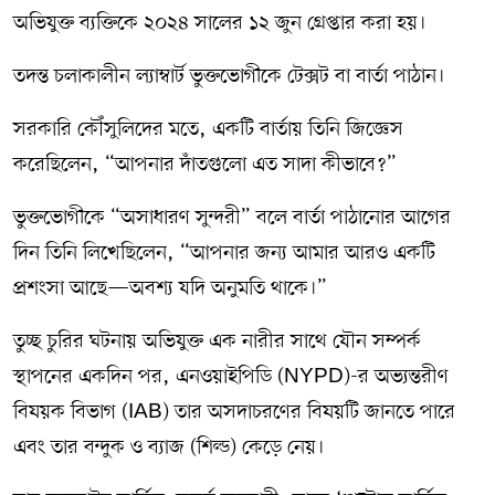
অভিযুক্ত ব্যক্তিকে ২০২৪ সালের ১২ জুন গ্রেপ্তার করা হয়।
তদন্ত চলাকালীন ল্যাম্বার্ট ভুক্তভোগীকে টেক্সট বা বার্তা পাঠান।
সরকারি কৌঁসুলিদের মতে, একটি বার্তায় তিনি জিজ্ঞেস
করেছিলেন, “আপনার দাঁতগুলো এত সাদা কীভাবে?”
ভুক্তভোগীকে “অসাধারণ সুন্দরী” বলে বার্তা পাঠানোর আগের
দিন তিনি লিখেছিলেন, “আপনার জন্য আমার আরও একটি
প্রশংসা আছে—অবশ্য যদি অনুমতি থাকে।”
তুচ্ছ চুরির ঘটনায় অভিযুক্ত এক নারীর সাথে যৌন সম্পর্ক
স্থাপনের একদিন পর, এনওয়াইপিডি (NYPD)-র অভ্যন্তরীণ
বিষয়ক বিভাগ (IAB) তার অসদাচরণের বিষয়টি জানতে পারে
এবং তার বন্দুক ও ব্যাজ (শিল্ড) কেড়ে নেয়।