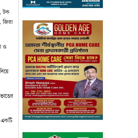
া, টক
, জিরা
ণ ও
িয়ে
 ভাতের
ে একটি