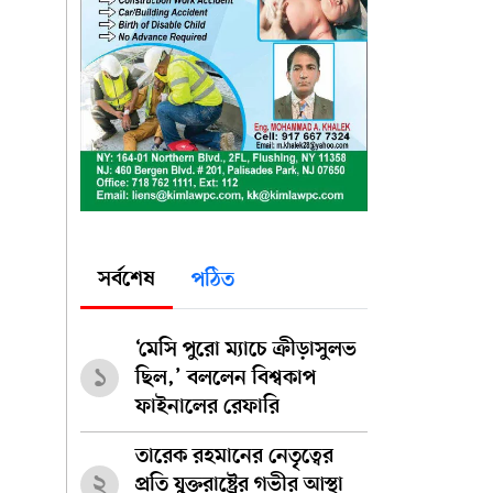
সর্বশেষ
পঠিত
‘মেসি পুরো ম্যাচে ক্রীড়াসুলভ
১
ছিল,’ বললেন বিশ্বকাপ
ফাইনালের রেফারি
তারেক রহমানের নেতৃত্বের
২
প্রতি যুক্তরাষ্ট্রের গভীর আস্থা