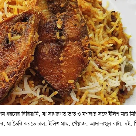
েষ ধরনের বিরিয়ানি, যা সাধারণত ভাত ও মশলার সঙ্গে ইলিশ মাছ মিশ
র খাবার, যা তৈরি করতে চাল, ইলিশ মাছ, পেঁয়াজ, আদা-রসুন বাটা, দই, 