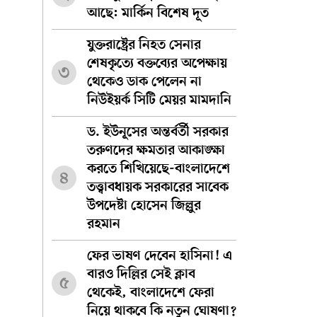
আছে: মার্কিন বিশেষ দূত
যুক্তরাষ্ট্রের নিহত সেনার
শেষকৃত্যে বক্তব্যের অপেক্ষায়
৩
থেকেও ডাক পেলেন না
নিউইয়র্ক সিটি মেয়র মামদানি
ড. ইউনূসের অন্তর্বর্তী সরকার
তরুণদের ক্ষমতার আকাঙ্ক্ষা
করতে শিখিয়েছে-বাংলাদেশে
৪
তত্ত্বাবধায়ক সরকারের সাবেক
উপদেষ্টা হোসেন জিল্লুর
রহমান
ফের ভাষণ দেবেন হাসিনা! এ
বারও দিল্লির সেই ক্লাব
৫
থেকেই, বাংলাদেশে ফেরা
নিয়ে থাকবে কি নতুন ঘোষণা?