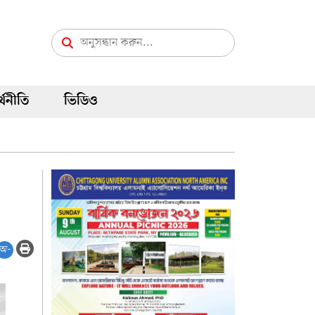
্থনীতি
ভিডিও
অ-