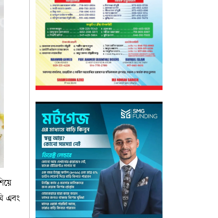
িয়ে
ঘি এবং