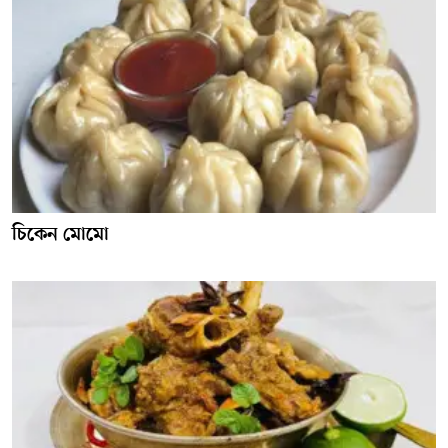
চিকেন মোমো