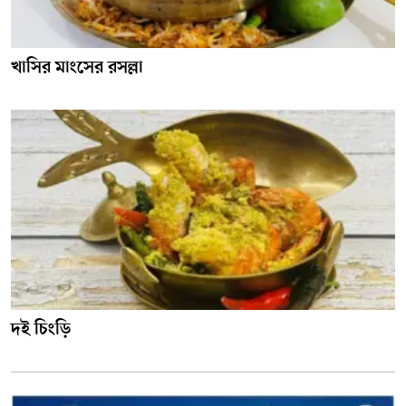
খাসির মাংসের রসল্লা
দই চিংড়ি