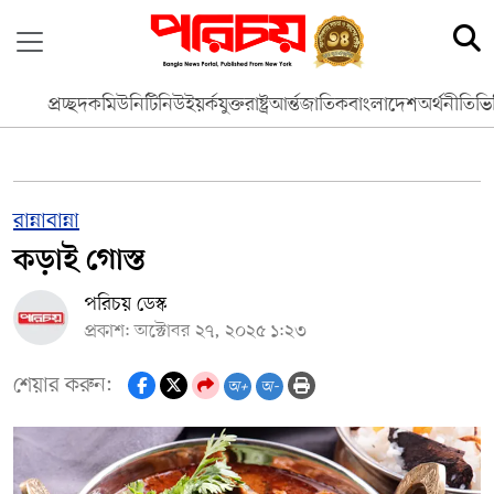
প্রচ্ছদ
কমিউনিটি
নিউইয়র্ক
যুক্তরাষ্ট্র
আর্ন্তজাতিক
বাংলাদেশ
অর্থনীতি
ভি
রান্নাবান্না
কড়াই গোস্ত
পরিচয় ডেস্ক
প্রকাশ: অক্টোবর ২৭, ২০২৫ ১:২৩
শেয়ার করুন:
অ+
অ-