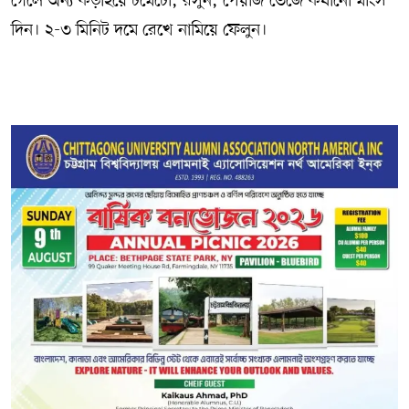
গেলে অন্য কড়াইয়ে টমেটো, রসুন, পেঁয়াজ ভেজে কষানো মাংস
দিন। ২-৩ মিনিট দমে রেখে নামিয়ে ফেলুন।