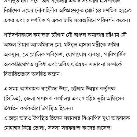
উপস্থিত হন। পরে তিনি পতেঙ্গায় একটি সরকারি হাসপাতাল
নির্মাণের লক্ষ্যে নৌবাহিনীর অধিগ্রহণকৃত মোট ১৪ দশমিক ২১৯০
একর এবং ২ দশমিক ৭ একর জমি সরেজমিনে পরিদর্শন করেন।
পরিদর্শনকালে কমান্ডার চট্টগ্রাম নৌ অঞ্চল কমান্ডার চট্টগ্রাম নৌ
অঞ্চল রিয়ার অ্যাডমিরাল মো. মঈনুল হাসান মন্ত্রীকে জমির
অবস্থান, ভৌগোলিক পরিবেশ, যোগাযোগ ব্যবস্থা, পারিপার্শ্বিক
অবকাঠামোগত সুবিধা এবং ভবিষ্যৎ উন্নয়ন সম্ভাবনা সম্পর্কে
বিস্তারিতভাবে অবহিত করেন।
এ সময় অধিনায়ক বানৌজা উল্কা, চট্টগ্রাম উন্নয়ন কর্তৃপক্ষ
(সিডিএ), জেলা প্রশাসক কার্যালয় এবং সংশ্লিষ্ট ভূমি অফিসের
ঊর্ধ্বতন কর্মকর্তারা উপস্থিত ছিলেন।
এ ছাড়া আরও উপস্থিত ছিলেন মহানগর বিএনপির যুগ্ম আহ্বায়ক
মোহাম্মদ নিয়ে ভোলা, সদস্য সরফরাজ কাদের রাসেল।