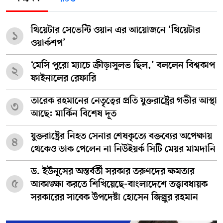
থিয়েটার সেভেন্টি ওয়ান এর আয়োজনে ‘থিয়েটার
১
ওয়ার্কশপ’
‘মেসি পুরো ম্যাচে ক্রীড়াসুলভ ছিল,’ বললেন বিশ্বকাপ
২
ফাইনালের রেফারি
তারেক রহমানের নেতৃত্বের প্রতি যুক্তরাষ্ট্রের গভীর আস্থা
৩
আছে: মার্কিন বিশেষ দূত
যুক্তরাষ্ট্রের নিহত সেনার শেষকৃত্যে বক্তব্যের অপেক্ষায়
৪
থেকেও ডাক পেলেন না নিউইয়র্ক সিটি মেয়র মামদানি
ড. ইউনূসের অন্তর্বর্তী সরকার তরুণদের ক্ষমতার
৫
আকাঙ্ক্ষা করতে শিখিয়েছে-বাংলাদেশে তত্ত্বাবধায়ক
সরকারের সাবেক উপদেষ্টা হোসেন জিল্লুর রহমান