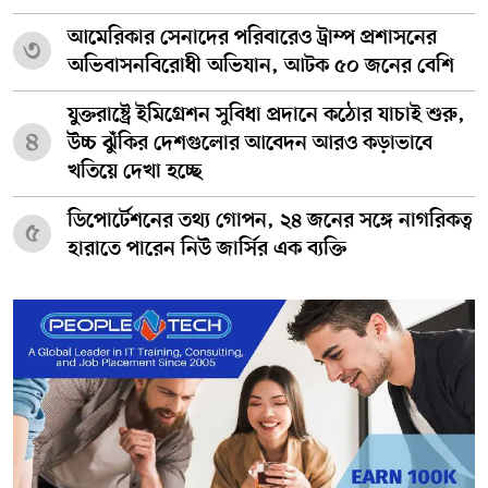
আমেরিকার সেনাদের পরিবারেও ট্রাম্প প্রশাসনের
৩
অভিবাসনবিরোধী অভিযান, আটক ৫০ জনের বেশি
যুক্তরাষ্ট্রে ইমিগ্রেশন সুবিধা প্রদানে কঠোর যাচাই শুরু,
৪
উচ্চ ঝুঁকির দেশগুলোর আবেদন আরও কড়াভাবে
খতিয়ে দেখা হচ্ছে
ডিপোর্টেশনের তথ্য গোপন, ২৪ জনের সঙ্গে নাগরিকত্ব
৫
হারাতে পারেন নিউ জার্সির এক ব্যক্তি