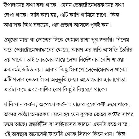
উপাদানের কথা বলা থাকে। যেমন ডেক্সট্রোমেথরফানের কথা
লেখা থাকে। দাবি করা হয়, এটি কাশি থামিয়ে রাখে। কিন্তু
অধ্যাপক স্মিথ বলছেন, এর প্রভাব আসলে খুবই কম।
ওষুধের মাত্রা বা ডোজের দিকে খেয়াল রাখা খুব জরুরি। বিশেষ
করে ডেক্সট্রোমেথরফানের ক্ষেত্রে, কারণ এর প্রতি আসক্তি তৈরির
ভয় থাকে। তাই বোতলের গায়ে লেখা নির্দেশনার বেশি খাওয়া
একদমই উচিত নয়। আবার কিছু সিরাপে লেভোমেনথল থাকে।
এটি গলার ভেতর ঠান্ডা অনুভূতি দেয়। এতে গলার জ্বালাপোড়া
ভাবটা কমে এবং কাশির বেগ কিছুটা নিয়ন্ত্রণে থাকে।
পানি পান করুন, অপেক্ষা করুন : যাদের বুকে কফ জমে থাকে,
তাদের কষ্টটা অন্যরকম। মনে হয় যেন বুকের ভেতর কফের সাগর
জমে আছে। ব্রঙ্কাইটিস বা সাইনাসের কারণে এমনটা হতে পারে।
এই অবস্থায় অনেকেই ফার্মেসি থেকে সিরাপ কিনে খান। কিন্তু