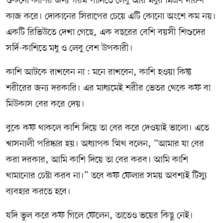
শুকনো কাশির জন্য গরম পানিতে লেবু আর মধুর মিশ্রণ দারুণ
কাজ করে। দোকানের সিরাপের চেয়ে এটি কোনো অংশে কম নয়।
একটি রিভিউতে দেখা গেছে, এক বছরের বেশি বয়সী শিশুদের
সর্দি-কাশিতে মধু ও লেবু বেশ উপকারী।
কাশি আটকে রাখবেন না : মনে রাখবেন, কাশি হওয়া কিন্তু
শরীরের জন্য দরকারি। এর মাধ্যমেই শরীর ভেতর থেকে কফ বা
মিউকাস বের করে দেয়।
বুকে কফ থাকলে কাশি দিয়ে তা বের করে দেওয়াই ভালো। এতে
শ্বাসনালী পরিষ্কার হয়। অধ্যাপক স্মিথ বলেন, “আমার যা বের
করা দরকার, আমি কাশি দিয়ে তা বের করব। আমি কাশি
থামানোর চেষ্টা করব না।” তবে কফ ফেলার সময় অবশ্যই টিস্যু
ব্যবহার করতে হবে।
যদি ভুল করে কফ গিলে ফেলেন, তাতেও ভয়ের কিছু নেই।