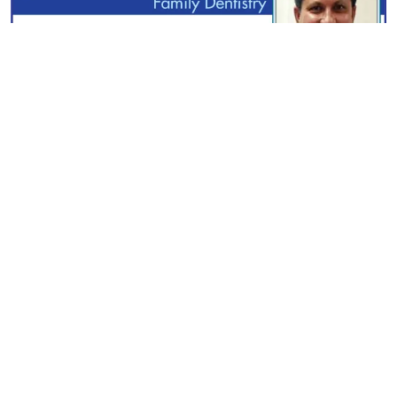
স্বত্ব © ২০২৫ পরিচয় ডটকম | সম্পাদক ও প্রকাশক : এম নাজমুল