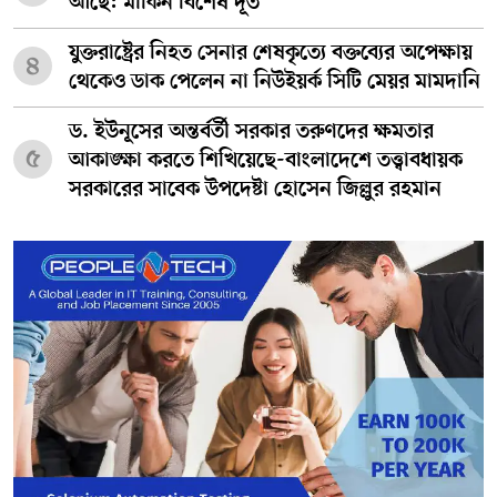
আছে: মার্কিন বিশেষ দূত
যুক্তরাষ্ট্রের নিহত সেনার শেষকৃত্যে বক্তব্যের অপেক্ষায়
৪
থেকেও ডাক পেলেন না নিউইয়র্ক সিটি মেয়র মামদানি
ড. ইউনূসের অন্তর্বর্তী সরকার তরুণদের ক্ষমতার
৫
আকাঙ্ক্ষা করতে শিখিয়েছে-বাংলাদেশে তত্ত্বাবধায়ক
সরকারের সাবেক উপদেষ্টা হোসেন জিল্লুর রহমান