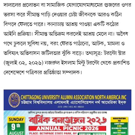
দালালের প্রলোভন বা সামাজিক যোগাযোগমাধ্যমের গুজবের ওপর
ভরসা করে সীমান্ত পাড়ি দেওয়ার চেষ্টা জীবনকে আরও কঠিন
বিপদে ফেলতে পারে। কানাডায় আশ্রয় পাওয়া একটি কঠোর
আইনি প্রক্রিয়া। সীমান্ত অতিক্রম করলেই আশ্রয় মেলে না। অবৈধ
পথে ঢুকলে সুবিধা নয়, বরং ফেরত পাঠানো, আটক, মামলা ও
ভবিষ্যৎ অভিবাসন জটিলতার ঝুঁকি বাড়ে। তথ্যসূত্র: টরন্টো স্টার
(জুলাই ০২, ২০২৬) নজরুল ইসলাম মিন্টু টরন্টো থেকে প্রকাশিত
দেশেব্দেশে পত্রিকার প্রতিষ্ঠাতা সম্পাদক।