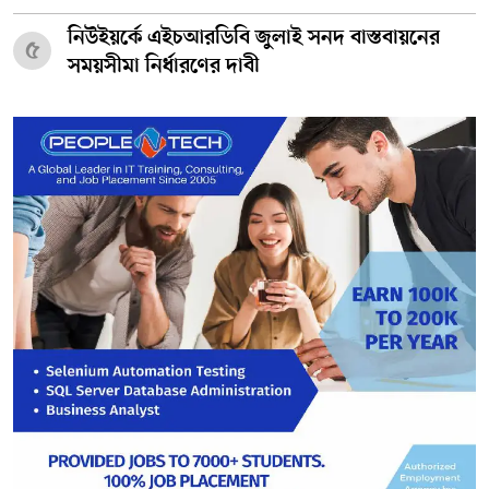
নিউইয়র্কে এইচআরডিবি জুলাই সনদ বাস্তবায়নের
৫
সময়সীমা নির্ধারণের দাবী