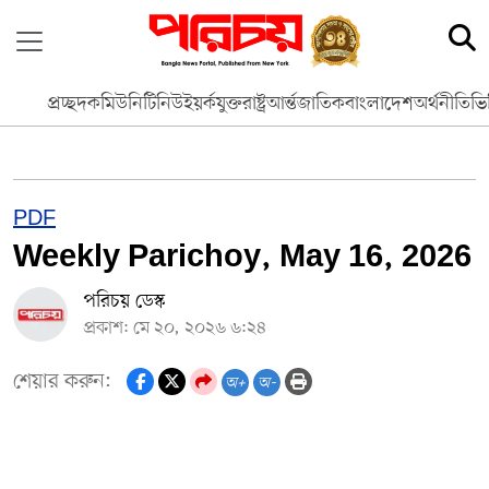
প্রচ্ছদ
কমিউনিটি
নিউইয়র্ক
যুক্তরাষ্ট্র
আর্ন্তজাতিক
বাংলাদেশ
অর্থনীতি
ভি
PDF
Weekly Parichoy, May 16, 2026
পরিচয় ডেস্ক
প্রকাশ: মে ২০, ২০২৬ ৬:২৪
শেয়ার করুন:
অ+
অ-