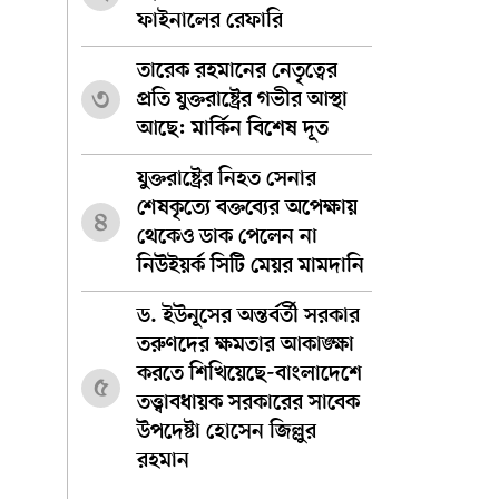
ফাইনালের রেফারি
তারেক রহমানের নেতৃত্বের
৩
প্রতি যুক্তরাষ্ট্রের গভীর আস্থা
আছে: মার্কিন বিশেষ দূত
যুক্তরাষ্ট্রের নিহত সেনার
শেষকৃত্যে বক্তব্যের অপেক্ষায়
৪
থেকেও ডাক পেলেন না
নিউইয়র্ক সিটি মেয়র মামদানি
ড. ইউনূসের অন্তর্বর্তী সরকার
তরুণদের ক্ষমতার আকাঙ্ক্ষা
করতে শিখিয়েছে-বাংলাদেশে
৫
তত্ত্বাবধায়ক সরকারের সাবেক
উপদেষ্টা হোসেন জিল্লুর
রহমান