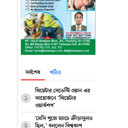
সর্বশেষ
পঠিত
থিয়েটার সেভেন্টি ওয়ান এর
১
আয়োজনে ‘থিয়েটার
ওয়ার্কশপ’
‘মেসি পুরো ম্যাচে ক্রীড়াসুলভ
২
ছিল,’ বললেন বিশ্বকাপ