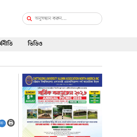
্থনীতি
ভিডিও
অ-