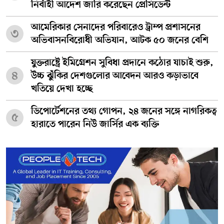
নির্বাহী আদেশ জারি করেছেন প্রেসিডেন্ট
আমেরিকার সেনাদের পরিবারেও ট্রাম্প প্রশাসনের
৩
অভিবাসনবিরোধী অভিযান, আটক ৫০ জনের বেশি
যুক্তরাষ্ট্রে ইমিগ্রেশন সুবিধা প্রদানে কঠোর যাচাই শুরু,
৪
উচ্চ ঝুঁকির দেশগুলোর আবেদন আরও কড়াভাবে
খতিয়ে দেখা হচ্ছে
ডিপোর্টেশনের তথ্য গোপন, ২৪ জনের সঙ্গে নাগরিকত্ব
৫
হারাতে পারেন নিউ জার্সির এক ব্যক্তি