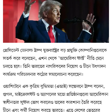
প্রেসিডেন্ট ডোনাল্ড ট্রাম্প যুক্তরাষ্ট্রের বড় প্রযুক্তি কোম্পানিগুলোকে
সতর্ক করে বলেছেন, এখন থেকে ‘আমেরিকা ফার্স্ট’ নীতি মেনে
চলতে হবে। তিনি ভারতের নাগরিকদের নিয়োগ ও চীনে উৎপাদন
কার্যক্রম পরিচালনার কঠোর সমালোচনা করেছেন।
ওয়াশিংটনে এক কৃত্রিম বুদ্ধিমত্তা (এআই) সম্মেলনে ট্রাম্প বলেন,
গুগল, মাইক্রোসফট ও অ্যাপলের মতো প্রতিষ্ঠানগুলো আমেরিকান
স্বাধীনতার সুফল ভোগ করলেও তাদের কারখানা তৈরি করেছে
চীনে এবং কর্মী নিয়োগ করছে ভারতে। এতে দেশের ভেতরের