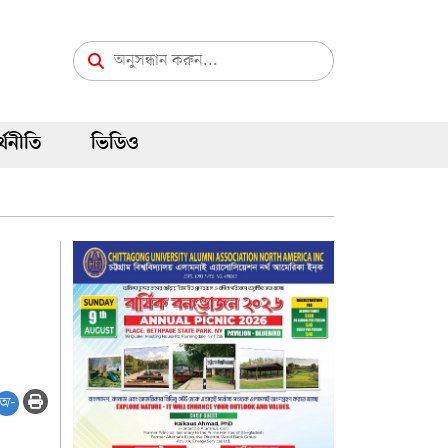
্থনীতি
ভিডিও
অ-