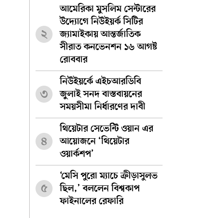
আমেরিকা মুসলিম সেন্টারের
উদ্যোগে নিউইয়র্ক সিটির
২
জ্যামাইকায় আন্তর্জাতিক
সীরাত কনভেনশন ১৬ আগষ্ট
রোববার
নিউইয়র্কে এইচআরডিবি
৩
জুলাই সনদ বাস্তবায়নের
সময়সীমা নির্ধারণের দাবী
থিয়েটার সেভেন্টি ওয়ান এর
৪
আয়োজনে ‘থিয়েটার
ওয়ার্কশপ’
‘মেসি পুরো ম্যাচে ক্রীড়াসুলভ
৫
ছিল,’ বললেন বিশ্বকাপ
ফাইনালের রেফারি