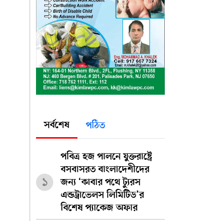
সর্বশেষ
পঠিত
পবিত্র হজ পালনে যুক্তরাষ্ট্রে
বসবাসরত বাংলাদেশীদের
১
জন্য ‘কাবার পথে ট্যুরস
এন্ডট্রাভেলস লিমিটিড’র
বিশেষ প্যাকেজ অফার