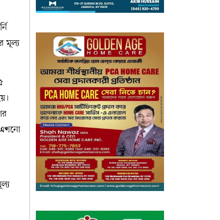
্নি
 মূল্য
৫
হয়।
লোর
ে এখনো
ল্য