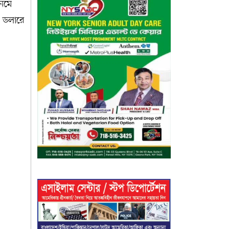
নেমে
৩ ডলারে