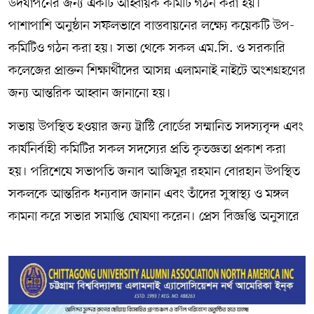
উদযাপনের জন্য একটি আহ্বায়ক কমিটি গঠন করা হয়।
পাশাপাশি অনুষ্ঠান সফলভাবে বাস্তবায়নের লক্ষ্যে কয়েকটি উপ-
কমিটিও গঠন করা হয়। সভা থেকে সকল এম.সি. ও সরকারি
কলেজের প্রাক্তন শিক্ষার্থীদের আসন্ন এলামনাই নাইটে অংশগ্রহণের
জন্য আন্তরিক আহ্বান জানানো হয়।
সভায় উপস্থিত হওয়ার জন্য ট্রাস্টি বোর্ডের সম্মানিত সদস্যবৃন্দ এবং
কার্যনির্বাহী কমিটির সকল সদস্যের প্রতি কৃতজ্ঞতা প্রকাশ করা
হয়। পরিশেষে সভাপতি জনাব আজিমুর রহমান বোরহান উপস্থিত
সকলকে আন্তরিক ধন্যবাদ জানান এবং তাঁদের সুস্বাস্থ্য ও মঙ্গল
কামনা করে সভার সমাপ্তি ঘোষণা করেন। প্রেস বিজ্ঞপ্তি অনুসারে