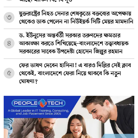
আছে: মার্কিন বিশেষ দূত
যুক্তরাষ্ট্রের নিহত সেনার শেষকৃত্যে বক্তব্যের অপেক্ষায়
৩
থেকেও ডাক পেলেন না নিউইয়র্ক সিটি মেয়র মামদানি
ড. ইউনূসের অন্তর্বর্তী সরকার তরুণদের ক্ষমতার
৪
আকাঙ্ক্ষা করতে শিখিয়েছে-বাংলাদেশে তত্ত্বাবধায়ক
সরকারের সাবেক উপদেষ্টা হোসেন জিল্লুর রহমান
ফের ভাষণ দেবেন হাসিনা! এ বারও দিল্লির সেই ক্লাব
৫
থেকেই, বাংলাদেশে ফেরা নিয়ে থাকবে কি নতুন
ঘোষণা?