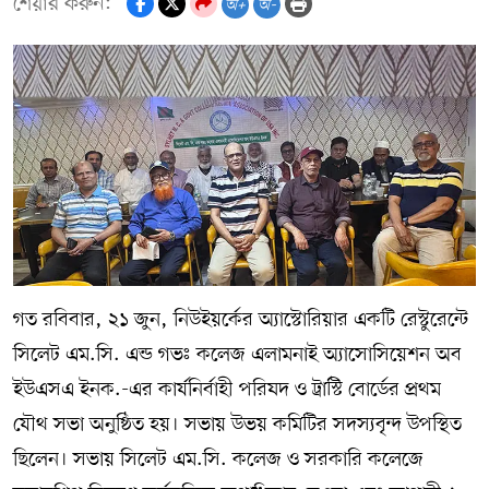
শেয়ার করুন:
অ+
অ-
গত রবিবার, ২১ জুন, নিউইয়র্কের অ্যাস্টোরিয়ার একটি রেস্টুরেন্টে
সিলেট এম.সি. এন্ড গভঃ কলেজ এলামনাই অ্যাসোসিয়েশন অব
ইউএসএ ইনক.-এর কার্যনির্বাহী পরিষদ ও ট্রাস্টি বোর্ডের প্রথম
যৌথ সভা অনুষ্ঠিত হয়। সভায় উভয় কমিটির সদস্যবৃন্দ উপস্থিত
ছিলেন। সভায় সিলেট এম.সি. কলেজ ও সরকারি কলেজে