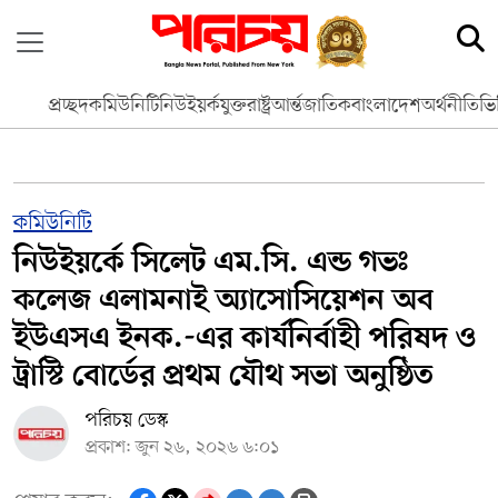
প্রচ্ছদ
কমিউনিটি
নিউইয়র্ক
যুক্তরাষ্ট্র
আর্ন্তজাতিক
বাংলাদেশ
অর্থনীতি
ভি
কমিউনিটি
নিউইয়র্কে সিলেট এম.সি. এন্ড গভঃ
কলেজ এলামনাই অ্যাসোসিয়েশন অব
ইউএসএ ইনক.-এর কার্যনির্বাহী পরিষদ ও
ট্রাস্টি বোর্ডের প্রথম যৌথ সভা অনুষ্ঠিত
পরিচয় ডেস্ক
প্রকাশ: জুন ২৬, ২০২৬ ৬:০১