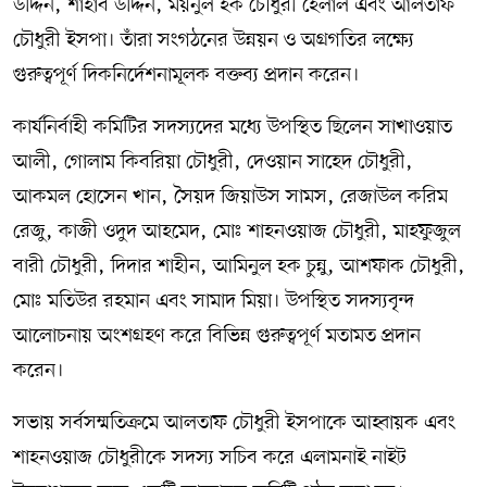
উদ্দিন, শাহাব উদ্দিন, ময়নুল হক চৌধুরী হেলাল এবং আলতাফ
চৌধুরী ইসপা। তাঁরা সংগঠনের উন্নয়ন ও অগ্রগতির লক্ষ্যে
গুরুত্বপূর্ণ দিকনির্দেশনামূলক বক্তব্য প্রদান করেন।
কার্যনির্বাহী কমিটির সদস্যদের মধ্যে উপস্থিত ছিলেন সাখাওয়াত
আলী, গোলাম কিবরিয়া চৌধুরী, দেওয়ান সাহেদ চৌধুরী,
আকমল হোসেন খান, সৈয়দ জিয়াউস সামস, রেজাউল করিম
রেজু, কাজী ওদুদ আহমেদ, মোঃ শাহনওয়াজ চৌধুরী, মাহফুজুল
বারী চৌধুরী, দিদার শাহীন, আমিনুল হক চুন্নু, আশফাক চৌধুরী,
মোঃ মতিউর রহমান এবং সামাদ মিয়া। উপস্থিত সদস্যবৃন্দ
আলোচনায় অংশগ্রহণ করে বিভিন্ন গুরুত্বপূর্ণ মতামত প্রদান
করেন।
সভায় সর্বসম্মতিক্রমে আলতাফ চৌধুরী ইসপাকে আহ্বায়ক এবং
শাহনওয়াজ চৌধুরীকে সদস্য সচিব করে এলামনাই নাইট