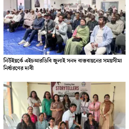
নিউইয়র্কে এইচআরডিবি জুলাই সনদ বাস্তবায়নের সময়সীমা
নির্ধারণের দাবী