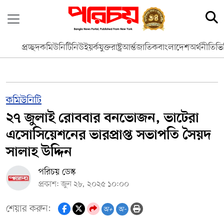
প্রচ্ছদ
কমিউনিটি
নিউইয়র্ক
যুক্তরাষ্ট্র
আর্ন্তজাতিক
বাংলাদেশ
অর্থনীতি
ভি
কমিউনিটি
২৭ জুলাই রোববার বনভোজন, ভাটেরা
এসোসিয়েশনের ভারপ্রাপ্ত সভাপতি সৈয়দ
সালাহ উদ্দিন
পরিচয় ডেস্ক
প্রকাশ: জুন ২৮, ২০২৫ ১০:০০
শেয়ার করুন:
অ+
অ-