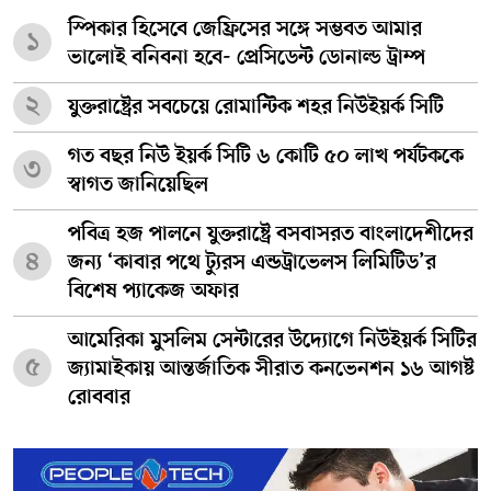
স্পিকার হিসেবে জেফ্রিসের সঙ্গে সম্ভবত আমার
১
ভালোই বনিবনা হবে- প্রেসিডেন্ট ডোনাল্ড ট্রাম্প
২
যুক্তরাষ্ট্রের সবচেয়ে রোমান্টিক শহর নিউইয়র্ক সিটি
গত বছর নিউ ইয়র্ক সিটি ৬ কোটি ৫০ লাখ পর্যটককে
৩
স্বাগত জানিয়েছিল
পবিত্র হজ পালনে যুক্তরাষ্ট্রে বসবাসরত বাংলাদেশীদের
৪
জন্য ‘কাবার পথে ট্যুরস এন্ডট্রাভেলস লিমিটিড’র
বিশেষ প্যাকেজ অফার
আমেরিকা মুসলিম সেন্টারের উদ্যোগে নিউইয়র্ক সিটির
৫
জ্যামাইকায় আন্তর্জাতিক সীরাত কনভেনশন ১৬ আগষ্ট
রোববার