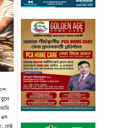
অংশ
 তুলে
ই আমি
র এক
ন, সেই