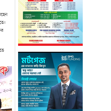
সেছেন
রতে।
ের
িতে