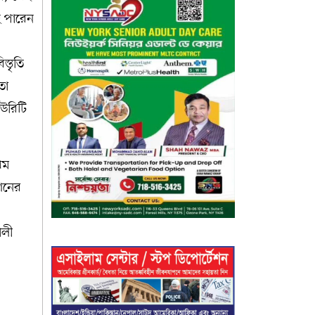
ই পারেন
্তৃতি
তা
িউরিটি
থম
েশনের
ালী