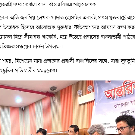
কের অতি জনপ্রিয় লেখক সাদাত হোসাইন এবারই প্রথম যুক্তরাষ্ট্রে এ
ার উদ্বােধক হিসেবে আয়োজক মুক্তধারা ফাউন্ডেশনের আমন্ত্রণ রক্ষা ক
আয়োজন ঘিরে সীমাবদ্ধ থাকেনি, হয়ে উঠেছে প্রবাসের বাংলাভাষী পাঠক
ভিজ্ঞতাসঞ্চয়ের দারুন উপলক্ষ।
র, মিশেছেন নানা প্রজন্মের প্রবাসী বাঙালিদের সঙ্গে, যারা দূরভূম
্কৃতির প্রতি গভীর মমত্ববোধ।