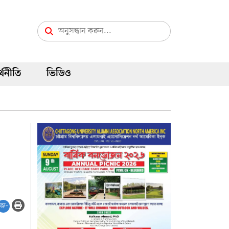
্থনীতি
ভিডিও
অ-