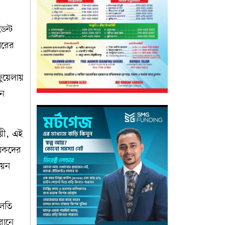
েন্ট
লারের
জুয়েলায়
ান
ায়ী, এই
লেষকদের
িয়ন
চলতি
রানে