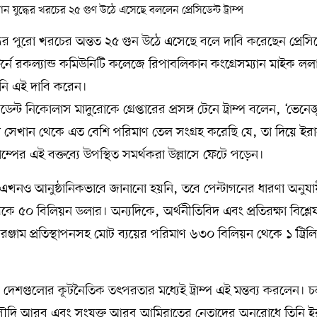
ের পুরো খরচের অন্তত ২৫ গুন উঠে এসেছে বলে দাবি করেছেন প্রেসিড
 সাফর্নে রকল্যান্ড কমিউনিটি কলেজে রিপাবলিকান কংগ্রেসম্যান মাইক ল
িনি এই দাবি করেন।
ন্ট নিকোলাস মাদুরোকে গ্রেপ্তারের প্রসঙ্গ টেনে ট্রাম্প বলেন, ‘ভেনে
েখান থেকে এত বেশি পরিমাণ তেল সংগ্রহ করেছি যে, তা দিয়ে ইর
াম্পের এই বক্তব্যে উপস্থিত সমর্থকরা উল্লাসে ফেটে পড়েন।
ান এখনও আনুষ্ঠানিকভাবে জানানো হয়নি, তবে পেন্টাগনের ধারণা অনুয
৫ থেকে ৫০ বিলিয়ন ডলার। অন্যদিকে, অর্থনীতিবিদ এবং প্রতিরক্ষা বিশ্
রঞ্জাম প্রতিস্থাপনসহ মোট ব্যয়ের পরিমাণ ৬৩০ বিলিয়ন থেকে ১ ট্রিল
 দেশগুলোর কূটনৈতিক তৎপরতার মধ্যেই ট্রাম্প এই মন্তব্য করলেন। 
র, সৌদি আরব এবং সংযুক্ত আরব আমিরাতের নেতাদের অনুরোধে তিনি ই