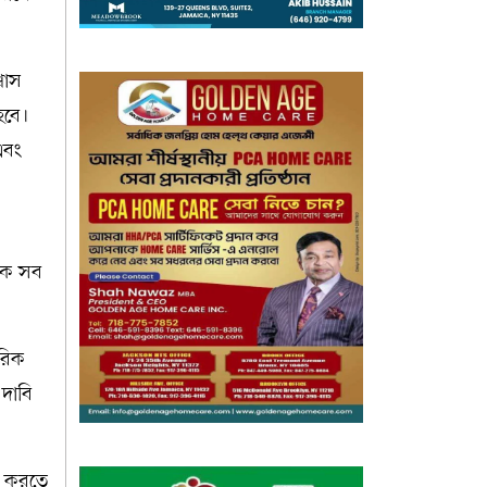
বাস
 হবে।
এবং
কে সব
মরিক
 দাবি
্ধ করতে