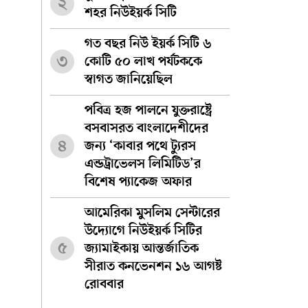
২
শহর নিউইয়র্ক সিটি
গত বছর নিউ ইয়র্ক সিটি ৬
৩
কোটি ৫০ লাখ পর্যটককে
স্বাগত জানিয়েছিল
পবিত্র হজ পালনে যুক্তরাষ্ট্রে
বসবাসরত বাংলাদেশীদের
৪
জন্য ‘কাবার পথে ট্যুরস
এন্ডট্রাভেলস লিমিটিড’র
বিশেষ প্যাকেজ অফার
আমেরিকা মুসলিম সেন্টারের
উদ্যোগে নিউইয়র্ক সিটির
৫
জ্যামাইকায় আন্তর্জাতিক
সীরাত কনভেনশন ১৬ আগষ্ট
রোববার