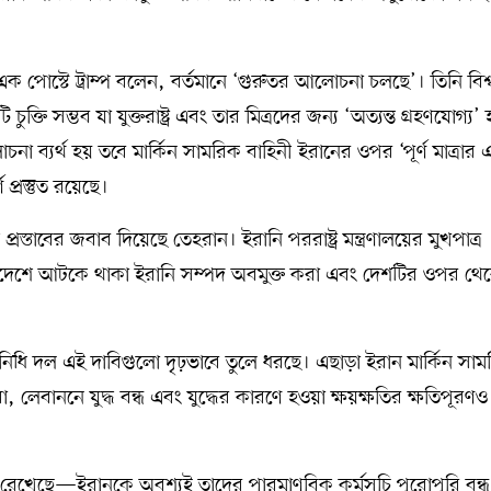
এ এক পোস্টে ট্রাম্প বলেন, বর্তমানে ‘গুরুতর আলোচনা চলছে’। তিনি বিশ্
ক্তি সম্ভব যা যুক্তরাষ্ট্র এবং তার মিত্রদের জন্য ‘অত্যন্ত গ্রহণযোগ্য’
 ব্যর্থ হয় তবে মার্কিন সামরিক বাহিনী ইরানের ওপর ‘পূর্ণ মাত্রার 
প্রস্তুত রয়েছে।
িক প্রস্তাবের জবাব দিয়েছে তেহরান। ইরানি পররাষ্ট্র মন্ত্রণালয়ের মুখপাত্র
িদেশে আটকে থাকা ইরানি সম্পদ অবমুক্ত করা এবং দেশটির ওপর থে
িনিধি দল এই দাবিগুলো দৃঢ়ভাবে তুলে ধরছে। এছাড়া ইরান মার্কিন সা
 লেবাননে যুদ্ধ বন্ধ এবং যুদ্ধের কারণে হওয়া ক্ষয়ক্ষতির ক্ষতিপূরণও
ি শর্ত রেখেছে—ইরানকে অবশ্যই তাদের পারমাণবিক কর্মসূচি পুরোপুরি বন