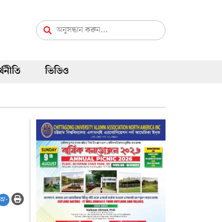
্থনীতি
ভিডিও
অ-