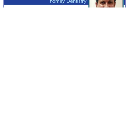
স্বত্ব © ২০২৫ পরিচয় ডটকম | সম্পাদক ও প্রকাশক : এম নাজমুল