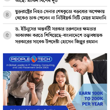
আছে: মার্কিন বিশেষ দূত
যুক্তরাষ্ট্রের নিহত সেনার শেষকৃত্যে বক্তব্যের অপেক্ষায়
৪
থেকেও ডাক পেলেন না নিউইয়র্ক সিটি মেয়র মামদানি
ড. ইউনূসের অন্তর্বর্তী সরকার তরুণদের ক্ষমতার
৫
আকাঙ্ক্ষা করতে শিখিয়েছে-বাংলাদেশে তত্ত্বাবধায়ক
সরকারের সাবেক উপদেষ্টা হোসেন জিল্লুর রহমান