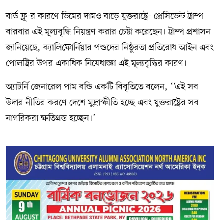
বার্ড ফ্লু-র কারণে ডিমের দামও বাড়ে যুক্তরাষ্ট্রে- প্রেসিডেন্ট ট্রাম্প
বারবার এই মূল্যবৃদ্ধি নিয়ন্ত্রণ করার চেষ্টা করেছেন। ট্রাম্প প্রশাসন
জানিয়েছে, ক্যালিফোর্নিয়ার পশুদের নিষ্ঠুরতা প্রতিরোধ আইন এবং
পোলট্রির উপর একাধিক নিষেধাজ্ঞা এই মূল্যবৃদ্ধির কারণ।
অ্যাটর্নি জেনারেল পাম বন্ডি একটি বিবৃতিতে বলেন, ‘‘এই সব
উদার নীতির করণে দেশে মুদ্রাস্ফীতি হচ্ছে এবং যুক্তরাষ্ট্রের সব
নাগরিকরা ক্ষতিগ্রস্ত হচ্ছেন।’