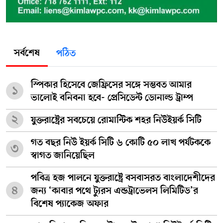
সর্বশেষ
পঠিত
স্পিকার হিসেবে জেফ্রিসের সঙ্গে সম্ভবত আমার
১
ভালোই বনিবনা হবে- প্রেসিডেন্ট ডোনাল্ড ট্রাম্প
২
যুক্তরাষ্ট্রের সবচেয়ে রোমান্টিক শহর নিউইয়র্ক সিটি
গত বছর নিউ ইয়র্ক সিটি ৬ কোটি ৫০ লাখ পর্যটককে
৩
স্বাগত জানিয়েছিল
পবিত্র হজ পালনে যুক্তরাষ্ট্রে বসবাসরত বাংলাদেশীদের
৪
জন্য ‘কাবার পথে ট্যুরস এন্ডট্রাভেলস লিমিটিড’র
বিশেষ প্যাকেজ অফার