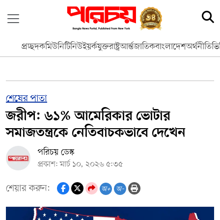
প্রচ্ছদ
কমিউনিটি
নিউইয়র্ক
যুক্তরাষ্ট্র
আর্ন্তজাতিক
বাংলাদেশ
অর্থনীতি
ভি
শেষের পাতা
জরীপ: ৬১% আমেরিকার ভোটার
সমাজতন্ত্রকে নেতিবাচকভাবে দেখেন
পরিচয় ডেস্ক
প্রকাশ: মার্চ ১০, ২০২৬ ৫:৩৫
শেয়ার করুন:
অ+
অ-