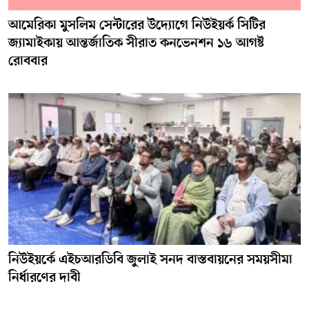
আমেরিকা মুসলিম সেন্টারের উদ্যোগে নিউইয়র্ক সিটির
জ্যামাইকায় আন্তর্জাতিক সীরাত কনভেনশন ১৬ আগষ্ট
রোববার
নিউইয়র্কে এইচআরডিবি জুলাই সনদ বাস্তবায়নের সময়সীমা
নির্ধারণের দাবী