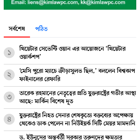
সর্বশেষ
পঠিত
থিয়েটার সেভেন্টি ওয়ান এর আয়োজনে ‘থিয়েটার
১
ওয়ার্কশপ’
‘মেসি পুরো ম্যাচে ক্রীড়াসুলভ ছিল,’ বললেন বিশ্বকাপ
২
ফাইনালের রেফারি
তারেক রহমানের নেতৃত্বের প্রতি যুক্তরাষ্ট্রের গভীর আস্থা
৩
আছে: মার্কিন বিশেষ দূত
যুক্তরাষ্ট্রের নিহত সেনার শেষকৃত্যে বক্তব্যের অপেক্ষায়
৪
থেকেও ডাক পেলেন না নিউইয়র্ক সিটি মেয়র মামদানি
ড. ইউনূসের অন্তর্বর্তী সরকার তরুণদের ক্ষমতার