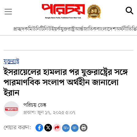
প্রচ্ছদ
কমিউনিটি
নিউইয়র্ক
যুক্তরাষ্ট্র
আর্ন্তজাতিক
বাংলাদেশ
অর্থনীতি
ভি
যুক্তরাষ্ট্র
ইসরায়েলের হামলার পর যুক্তরাষ্ট্রের সঙ্গে
পারমাণবিক সংলাপ অর্থহীন জানালো
ইরান
পরিচয় ডেস্ক
প্রকাশ: জুন ১৭, ২০২৫ ৫:০৭
শেয়ার করুন:
অ+
অ-