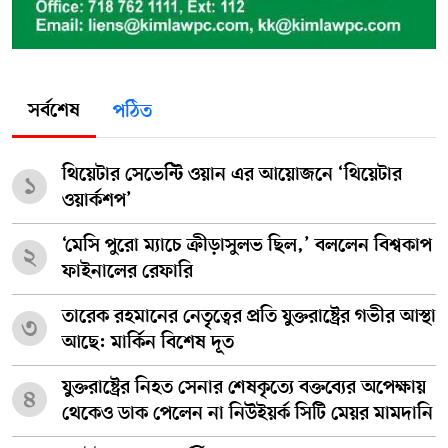
সর্বশেষ
পঠিত
থিয়েটার সেভেন্টি ওয়ান এর আয়োজনে ‘থিয়েটার
১
ওয়ার্কশপ’
‘মেসি পুরো ম্যাচে ক্রীড়াসুলভ ছিল,’ বললেন বিশ্বকাপ
২
ফাইনালের রেফারি
তারেক রহমানের নেতৃত্বের প্রতি যুক্তরাষ্ট্রের গভীর আস্থা
৩
আছে: মার্কিন বিশেষ দূত
যুক্তরাষ্ট্রের নিহত সেনার শেষকৃত্যে বক্তব্যের অপেক্ষায়
৪
থেকেও ডাক পেলেন না নিউইয়র্ক সিটি মেয়র মামদানি