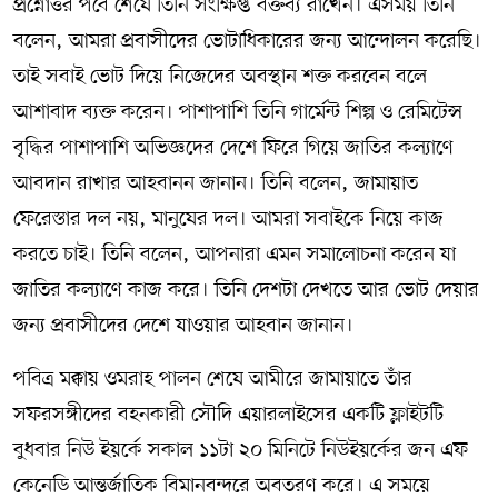
প্রশ্নোত্তর পর্বে শেষে তিনি সংক্ষিপ্ত বক্তব্য রাখেন। এসময় তিনি
বলেন, আমরা প্রবাসীদের ভোটাধিকারের জন্য আন্দোলন করেছি।
তাই সবাই ভোট দিয়ে নিজেদের অবস্থান শক্ত করবেন বলে
আশাবাদ ব্যক্ত করেন। পাশাপাশি তিনি গার্মেন্ট শিল্প ও রেমিটেন্স
বৃদ্ধির পাশাপাশি অভিজ্ঞদের দেশে ফিরে গিয়ে জাতির কল্যাণে
আবদান রাখার আহবানন জানান। তিনি বলেন, জামায়াত
ফেরেস্তার দল নয়, মানুষের দল। আমরা সবাইকে নিয়ে কাজ
করতে চাই। তিনি বলেন, আপনারা এমন সমালোচনা করেন যা
জাতির কল্যাণে কাজ করে। তিনি দেশটা দেখতে আর ভোট দেয়ার
জন্য প্রবাসীদের দেশে যাওয়ার আহবান জানান।
পবিত্র মক্কায় ওমরাহ পালন শেষে আমীরে জামায়াতে তাঁর
সফরসঙ্গীদের বহনকারী সৌদি এয়ারলাইসের একটি ফ্লাইটটি
বুধবার নিউ ইয়র্কে সকাল ১১টা ২০ মিনিটে নিউইয়র্কের জন এফ
কেনেডি আন্তর্জাতিক বিমানবন্দরে অবতরণ করে। এ সময়ে