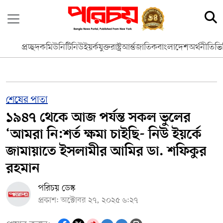
প্রচ্ছদ
কমিউনিটি
নিউইয়র্ক
যুক্তরাষ্ট্র
আর্ন্তজাতিক
বাংলাদেশ
অর্থনীতি
ভি
শেষের পাতা
১৯৪৭ থেকে আজ পর্যন্ত সকল ভুলের
‘আমরা নি:শর্ত ক্ষমা চাইছি- নিউ ইয়র্কে
জামায়াতে ইসলামীর আমির ডা. শফিকুর
রহমান
পরিচয় ডেস্ক
প্রকাশ: অক্টোবর ২৭, ২০২৫ ৬:২৭