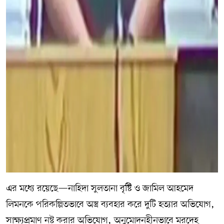
এর মধ্যে রয়েছে—নাহিদা সুলতানা বৃষ্টি ও জামিল আহমেদ
লিমনকে পরিকল্পিতভাবে অস্ত্র ব্যবহার করে দুটি হত্যার অভিযোগ,
সাক্ষ্যপ্রমাণ নষ্ট করার অভিযোগ, অনুমোদনহীনভাবে মরদেহ