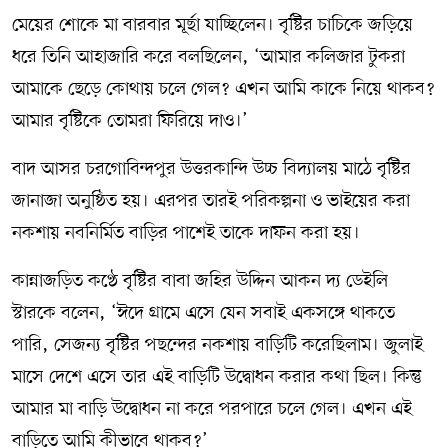
মেয়ের শোকে মা বারবার মূর্ছা যাচ্ছিলেন। বৃষ্টির চাচিকে জড়িয়ে
ধরে তিনি আহাজারি করে বলছিলেন, ‘আমার কলিজার টুকরা
আমাকে ছেড়ে কোথায় চলে গেল? এখন আমি কাকে নিয়ে থাকব?
আমার বৃষ্টিকে তোমরা ফিরিয়ে দাও।’
বাদ আসর চরগোবিন্দপুর উত্তরকান্দি উচ্চ বিদ্যালয় মাঠে বৃষ্টির
জানাজা অনুষ্ঠিত হয়। এরপর তারই পরিকল্পনা ও ভাইয়ের করা
নকশায় নবনির্মিত বাড়ির পাশেই তাকে দাফন করা হয়।
কান্নাজড়িত কণ্ঠে বৃষ্টির বাবা জহির উদ্দিন আকন দ্য ডেইলি
স্টারকে বলেন, ‘ঈদে গ্রামে এসে যেন সবাই একসঙ্গে থাকতে
পারি, সেজন্য বৃষ্টির পছন্দের নকশায় বাড়িটি করেছিলাম। জুলাই
মাসে দেশে এসে তার এই বাড়িটি উদ্বোধন করার কথা ছিল। কিন্তু
আমার মা বাড়ি উদ্বোধন না করে পরপারে চলে গেল। এখন এই
বাড়িতে আমি কীভাবে থাকব?’