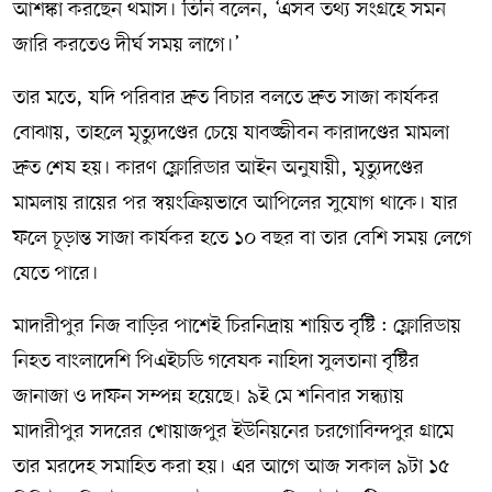
আশঙ্কা করছেন থমাস। তিনি বলেন, ‘এসব তথ্য সংগ্রহে সমন
জারি করতেও দীর্ঘ সময় লাগে।’
তার মতে, যদি পরিবার দ্রুত বিচার বলতে দ্রুত সাজা কার্যকর
বোঝায়, তাহলে মৃত্যুদণ্ডের চেয়ে যাবজ্জীবন কারাদণ্ডের মামলা
দ্রুত শেষ হয়। কারণ ফ্লোরিডার আইন অনুযায়ী, মৃত্যুদণ্ডের
মামলায় রায়ের পর স্বয়ংক্রিয়ভাবে আপিলের সুযোগ থাকে। যার
ফলে চূড়ান্ত সাজা কার্যকর হতে ১০ বছর বা তার বেশি সময় লেগে
যেতে পারে।
মাদারীপুর নিজ বাড়ির পাশেই চিরনিদ্রায় শায়িত বৃষ্টি : ফ্লোরিডায়
নিহত বাংলাদেশি পিএইচডি গবেষক নাহিদা সুলতানা বৃষ্টির
জানাজা ও দাফন সম্পন্ন হয়েছে। ৯ই মে শনিবার সন্ধ্যায়
মাদারীপুর সদরের খোয়াজপুর ইউনিয়নের চরগোবিন্দপুর গ্রামে
তার মরদেহ সমাহিত করা হয়। এর আগে আজ সকাল ৯টা ১৫