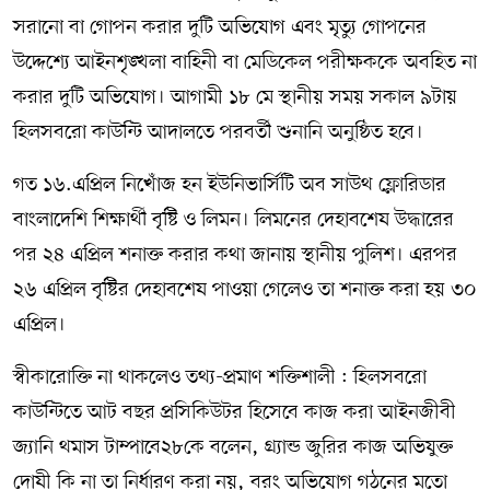
সরানো বা গোপন করার দুটি অভিযোগ এবং মৃত্যু গোপনের
উদ্দেশ্যে আইনশৃঙ্খলা বাহিনী বা মেডিকেল পরীক্ষককে অবহিত না
করার দুটি অভিযোগ। আগামী ১৮ মে স্থানীয় সময় সকাল ৯টায়
হিলসবরো কাউন্টি আদালতে পরবর্তী শুনানি অনুষ্ঠিত হবে।
গত ১৬.এপ্রিল নিখোঁজ হন ইউনিভার্সিটি অব সাউথ ফ্লোরিডার
বাংলাদেশি শিক্ষার্থী বৃষ্টি ও লিমন। লিমনের দেহাবশেষ উদ্ধারের
পর ২৪ এপ্রিল শনাক্ত করার কথা জানায় স্থানীয় পুলিশ। এরপর
২৬ এপ্রিল বৃষ্টির দেহাবশেষ পাওয়া গেলেও তা শনাক্ত করা হয় ৩০
এপ্রিল।
স্বীকারোক্তি না থাকলেও তথ্য-প্রমাণ শক্তিশালী : হিলসবরো
কাউন্টিতে আট বছর প্রসিকিউটর হিসেবে কাজ করা আইনজীবী
জ্যানি থমাস টাম্পাবে২৮কে বলেন, গ্র্যান্ড জুরির কাজ অভিযুক্ত
দোষী কি না তা নির্ধারণ করা নয়, বরং অভিযোগ গঠনের মতো