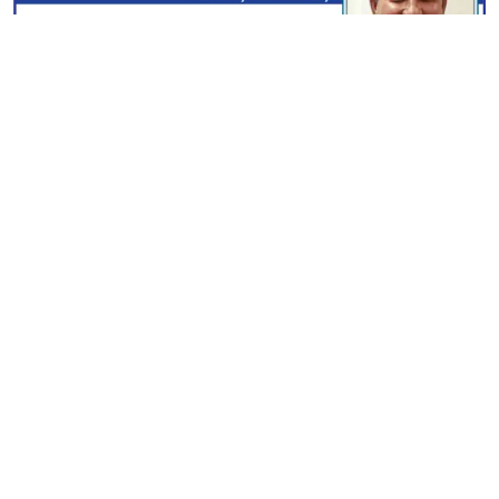
স্বত্ব © ২০২৫ পরিচয় ডটকম | সম্পাদক ও প্রকাশক : এম নাজমুল
আহসান