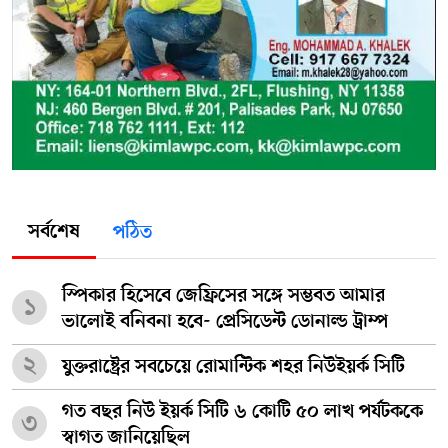
সর্বশেষ
পঠিত
স্পিকার হিসেবে জেফ্রিসের সঙ্গে সম্ভবত আমার
১
ভালোই বনিবনা হবে- প্রেসিডেন্ট ডোনাল্ড ট্রাম্প
২
যুক্তরাষ্ট্রের সবচেয়ে রোমান্টিক শহর নিউইয়র্ক সিটি
গত বছর নিউ ইয়র্ক সিটি ৬ কোটি ৫০ লাখ পর্যটককে
৩
স্বাগত জানিয়েছিল