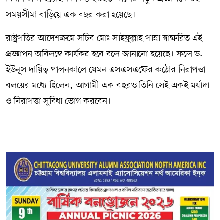
সময়সীমা বাড়িয়ে এক বছর করা হয়েছে।
রাষ্ট্রপতির আদেশক্রমে সচিব মোঃ সাইফুল্লাহ পান্না স্বাক্ষরিত এই
প্রজ্ঞাপন অবিলম্বে কার্যকর হবে বলে জানানো হয়েছে। ফলে ড.
ইউনূস দায়িত্ব পালনকালে যেমন এসএসএফের কঠোর নিরাপত্তা
বলয়ের মধ্যে ছিলেন, আগামী এক বছরও তিনি সেই একই মর্যাদা
ও নিরাপত্তা সুবিধা ভোগ করবেন।