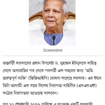
Screenshot
অন্তর্বর্তী সরকারের প্রধান উপদেষ্টা ড. মুহাম্মদ ইউনূসকে দায়িত্ব
থেকে অব্যাহতির পর থেকে পরবর্তী এক বছরের জন্য ‘অতি
গুরুত্বপূর্ণ ব্যক্তি’ (ভিভিআইপি) ঘোষণা করেছে সরকার। এর ফলে
তিনি আগামী এক বছর বিশেষ নিরাপত্তা বাহিনীর (এসএসএফ)
কঠোর নিরাপত্তার আওতায় থাকবেন।
গত ১০ ফেব্রুয়ারি ২০২৬ তারিখে এ সংক্রান্ত একটি সরকারি