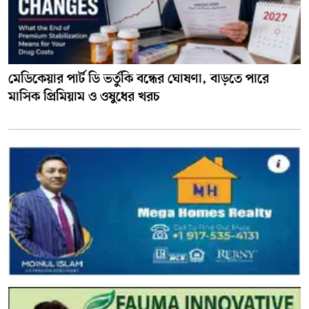
মেডিকেয়ার পার্ট ডি ভর্তুকি বন্ধের ঘোষণা, বাড়তে পারে
মাসিক প্রিমিয়াম ও ওষুধের খরচ