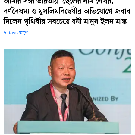
আমার সঙ্গী ভারতীয়’ ছেলের নাম শেখর,
বর্ণবৈষম্য ও মুসলিমবিদ্বেষীর অভিযোগে জবাব
দিলেন পৃথিবীর সবচেয়ে ধনী মানুষ ইলন মাস্ক
5 days আগে