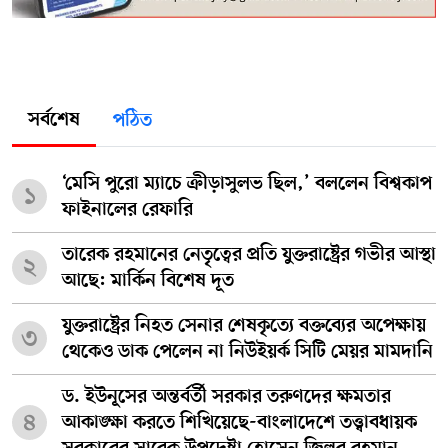
সর্বশেষ
পঠিত
‘মেসি পুরো ম্যাচে ক্রীড়াসুলভ ছিল,’ বললেন বিশ্বকাপ
১
ফাইনালের রেফারি
তারেক রহমানের নেতৃত্বের প্রতি যুক্তরাষ্ট্রের গভীর আস্থা
২
আছে: মার্কিন বিশেষ দূত
যুক্তরাষ্ট্রের নিহত সেনার শেষকৃত্যে বক্তব্যের অপেক্ষায়
৩
থেকেও ডাক পেলেন না নিউইয়র্ক সিটি মেয়র মামদানি
ড. ইউনূসের অন্তর্বর্তী সরকার তরুণদের ক্ষমতার
৪
আকাঙ্ক্ষা করতে শিখিয়েছে-বাংলাদেশে তত্ত্বাবধায়ক