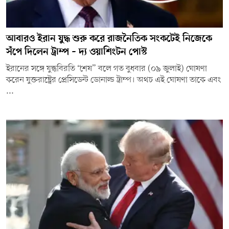
আবারও ইরান যুদ্ধ শুরু করে রাজনৈতিক সংকটেই নিজেকে
সঁপে দিলেন ট্রাম্প – দ্য ওয়াশিংটন পোস্ট
ইরানের সঙ্গে যুদ্ধবিরতি “শেষ” বলে গত বুধবার (০৯ জুলাই) ঘোষণা
করেন যুক্তরাষ্ট্রের প্রেসিডেন্ট ডোনাল্ড ট্রাম্প। অথচ এই ঘোষণা তাকে এবং
...