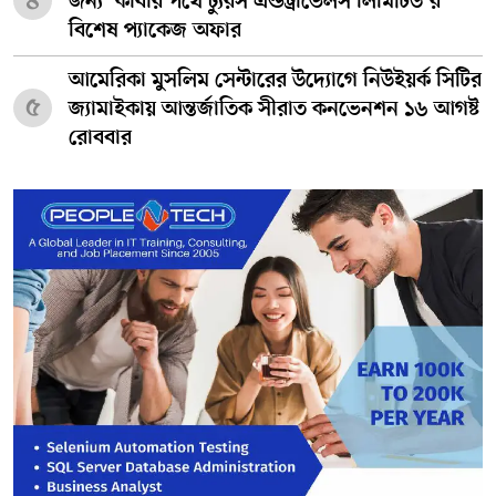
৪
জন্য ‘কাবার পথে ট্যুরস এন্ডট্রাভেলস লিমিটিড’র
বিশেষ প্যাকেজ অফার
আমেরিকা মুসলিম সেন্টারের উদ্যোগে নিউইয়র্ক সিটির
৫
জ্যামাইকায় আন্তর্জাতিক সীরাত কনভেনশন ১৬ আগষ্ট
রোববার