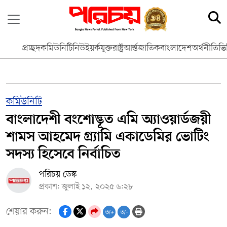
প্রচ্ছদ
কমিউনিটি
নিউইয়র্ক
যুক্তরাষ্ট্র
আর্ন্তজাতিক
বাংলাদেশ
অর্থনীতি
ভি
কমিউনিটি
বাংলাদেশী বংশোদ্ভূত এমি অ্যাওয়ার্ডজয়ী
শামস আহমেদ গ্র্যামি একাডেমির ভোটিং
সদস্য হিসেবে নির্বাচিত
পরিচয় ডেস্ক
প্রকাশ: জুলাই ১২, ২০২৫ ৬:২৮
শেয়ার করুন:
অ+
অ-