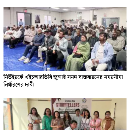
নিউইয়র্কে এইচআরডিবি জুলাই সনদ বাস্তবায়নের সময়সীমা
নির্ধারণের দাবী