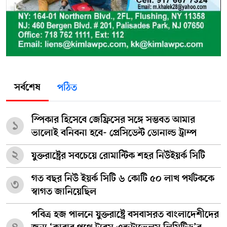
সর্বশেষ
পঠিত
স্পিকার হিসেবে জেফ্রিসের সঙ্গে সম্ভবত আমার
১
ভালোই বনিবনা হবে- প্রেসিডেন্ট ডোনাল্ড ট্রাম্প
২
যুক্তরাষ্ট্রের সবচেয়ে রোমান্টিক শহর নিউইয়র্ক সিটি
গত বছর নিউ ইয়র্ক সিটি ৬ কোটি ৫০ লাখ পর্যটককে
৩
স্বাগত জানিয়েছিল
পবিত্র হজ পালনে যুক্তরাষ্ট্রে বসবাসরত বাংলাদেশীদের