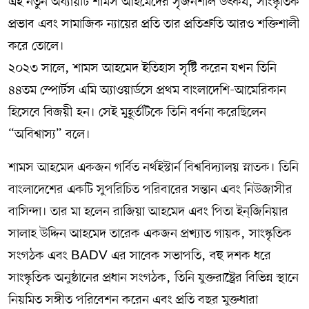
এই নতুন অধ্যায়টি শামস আহমেদের সৃজনশীল উৎকর্ষ, সাংস্কৃতিক
প্রভাব এবং সামাজিক ন্যায়ের প্রতি তার প্রতিশ্রুতি আরও শক্তিশালী
করে তোলে।
২০২৩ সালে, শামস আহমেদ ইতিহাস সৃষ্টি করেন যখন তিনি
৪৪তম স্পোর্টস এমি অ্যাওয়ার্ডসে প্রথম বাংলাদেশি-আমেরিকান
হিসেবে বিজয়ী হন। সেই মুহূর্তটিকে তিনি বর্ণনা করেছিলেন
“অবিশ্বাস্য” বলে।
শামস আহমেদ একজন গর্বিত নর্থইস্টার্ন বিশ্ববিদ্যালয় স্নাতক। তিনি
বাংলাদেশের একটি সুপরিচিত পরিবারের সন্তান এবং নিউজাসীর
বাসিন্দা। তার মা হলেন রাজিয়া আহমেদ এবং পিতা ইন্জিনিয়ার
সালাহ উদ্দিন আহমেদ তারেক একজন প্রখ্যাত গায়ক, সাংস্কৃতিক
সংগঠক এবং BADV এর সাবেক সভাপতি, বহু দশক ধরে
সাংস্কৃতিক অনুষ্ঠানের প্রধান সংগঠক, তিনি যুক্তরাষ্ট্রের বিভিন্ন স্থানে
নিয়মিত সঙ্গীত পরিবেশন করেন এবং প্রতি বছর মুক্তধারা