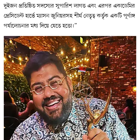
দুইজন প্রতিষ্ঠিত সদস্যের সুপারিশ লাগত এবং এরপর একাডেমির
প্রেসিডেন্ট হার্ভে ম্যাসন জুনিয়রসহ শীর্ষ নেতৃত্ব কর্তৃক একটি পূর্ণাঙ্গ
পর্যালোচনার মধ্য দিয়ে যেতে হতো।”