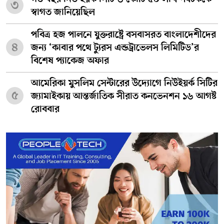
৩
স্বাগত জানিয়েছিল
পবিত্র হজ পালনে যুক্তরাষ্ট্রে বসবাসরত বাংলাদেশীদের
৪
জন্য ‘কাবার পথে ট্যুরস এন্ডট্রাভেলস লিমিটিড’র
বিশেষ প্যাকেজ অফার
আমেরিকা মুসলিম সেন্টারের উদ্যোগে নিউইয়র্ক সিটির
৫
জ্যামাইকায় আন্তর্জাতিক সীরাত কনভেনশন ১৬ আগষ্ট
রোববার