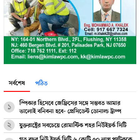
সর্বশেষ
পঠিত
স্পিকার হিসেবে জেফ্রিসের সঙ্গে সম্ভবত আমার
১
ভালোই বনিবনা হবে- প্রেসিডেন্ট ডোনাল্ড ট্রাম্প
২
যুক্তরাষ্ট্রের সবচেয়ে রোমান্টিক শহর নিউইয়র্ক সিটি
গত বছর নিউ ইয়র্ক সিটি ৬ কোটি ৫০ লাখ পর্যটককে