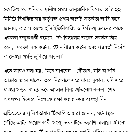
১৩ ডিসেম্বর শনিবার স্থানীয় সময় আনুমানিক বিকেল ৪ টা ২২
মিনিটে বিশ্ববিদ্যালয় কর্তৃপক্ষ প্রথম জরুরি সতর্কতা জারি করে
জানায়, বারাস অ্যান্ড হলি ইঞ্জিনিয়ারিং ও ফিজিক্স ভবনের কাছে
একজন বন্দুকধারী রয়েছে। বিশ্ববিদ্যালয় তাদের সতর্কবার্তায়
বলে, ‘দরজা লক করুন, ফোন নীরব করুন এবং পরবর্তী নির্দেশ
না দেওয়া পর্যন্ত লুকিয়ে থাকুন।’
এতে আরও বলা হয়, ‘মনে রাখবেন—দৌড়ান, যদি আপনি
আক্রান্ত স্থানে থাকেন তবে নিরাপদে সরে যান; লুকান, যদি সরে
যাওয়া সম্ভব না হয় তবে আড়াল নিন; প্রতিরোধ করুন, শেষ
অবলম্বন হিসেবে নিজেকে রক্ষা করার জন্য ব্যবস্থা নিন।’
প্রভিডেন্সের পুলিশ প্রধান টিমোথি ও’হারা জানান, ঘটনাস্থলে
পৌঁছে আইন প্রয়োগকারী সংস্থা ভবনটিতে তল্লাশি চালায়। ও’হারা