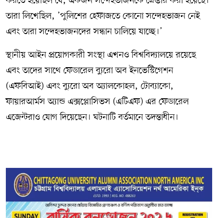
করতে হয়েছিল যে, একজন সন্দেহভাজনকে গ্রেপ্তার করা হয়েছে।
তারা লিখেছিল, ’পুলিশের হেফাজতে কোনো সন্দেহভাজন নেই
এবং তারা সন্দেহভাজনদের সন্ধান চালিয়ে যাচ্ছে।’
স্থানীয় আইন প্রয়োগকারী সংস্থা এখনও বিশ্ববিদ্যালয়ে রয়েছে
এবং তাদের সাথে ফেডারেল ব্যুরো অব ইনভেস্টিগেশন
(এফবিআই) এবং ব্যুরো অব অ্যালকোহল, টোব্যাকো,
ফায়ারআর্মস অ্যান্ড এক্সপ্লোসিভস (এটিএফ) এর ফেডারেল
এজেন্টরাও যোগ দিয়েছেন। ঘটনাটি বর্তমানে তদন্তাধীন।