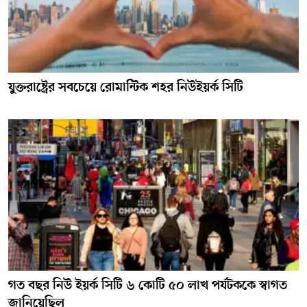
যুক্তরাষ্ট্রের সবচেয়ে রোমান্টিক শহর নিউইয়র্ক সিটি
গত বছর নিউ ইয়র্ক সিটি ৬ কোটি ৫০ লাখ পর্যটককে স্বাগত
জানিয়েছিল