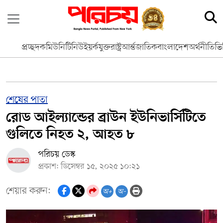
প্রচ্ছদ
কমিউনিটি
নিউইয়র্ক
যুক্তরাষ্ট্র
আর্ন্তজাতিক
বাংলাদেশ
অর্থনীতি
ভি
শেষের পাতা
রোড আইল্যান্ডের ব্রাউন ইউনিভার্সিটিতে
গুলিতে নিহত ২, আহত ৮
পরিচয় ডেস্ক
প্রকাশ: ডিসেম্বর ১৫, ২০২৫ ১০:২১
শেয়ার করুন:
অ+
অ-