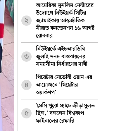
আমেরিকা মুসলিম সেন্টারের
উদ্যোগে নিউইয়র্ক সিটির
২
জ্যামাইকায় আন্তর্জাতিক
সীরাত কনভেনশন ১৬ আগষ্ট
রোববার
নিউইয়র্কে এইচআরডিবি
৩
জুলাই সনদ বাস্তবায়নের
সময়সীমা নির্ধারণের দাবী
থিয়েটার সেভেন্টি ওয়ান এর
৪
আয়োজনে ‘থিয়েটার
ওয়ার্কশপ’
‘মেসি পুরো ম্যাচে ক্রীড়াসুলভ
৫
ছিল,’ বললেন বিশ্বকাপ
ফাইনালের রেফারি