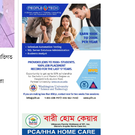
জাতিগত
রো