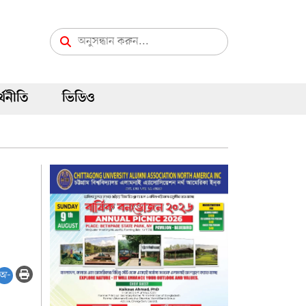
্থনীতি
ভিডিও
অ-