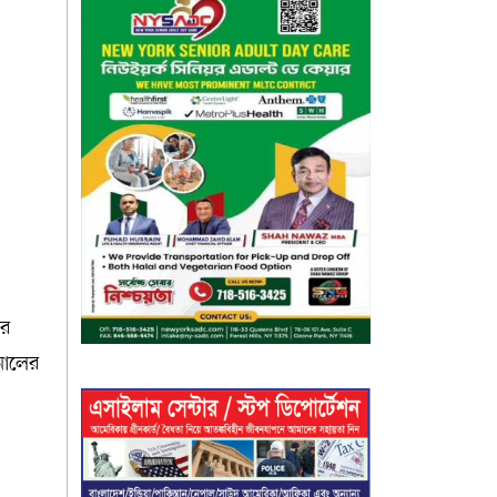
ার
শনালের