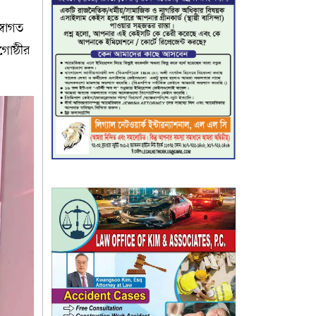
্বাগত
োষ্ঠীর