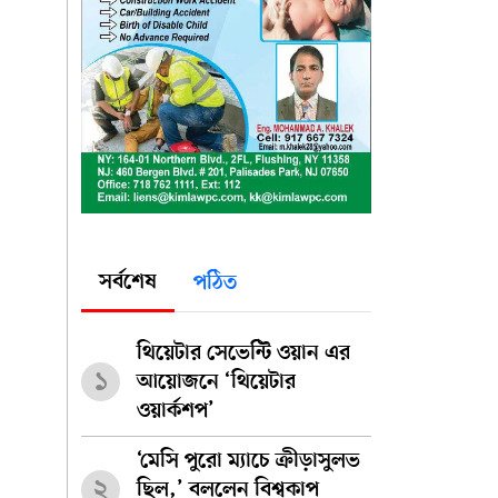
সর্বশেষ
পঠিত
থিয়েটার সেভেন্টি ওয়ান এর
১
আয়োজনে ‘থিয়েটার
ওয়ার্কশপ’
‘মেসি পুরো ম্যাচে ক্রীড়াসুলভ
২
ছিল,’ বললেন বিশ্বকাপ