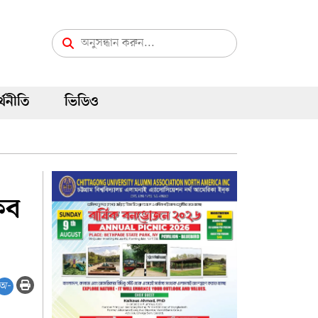
্থনীতি
ভিডিও
কিব
অ-