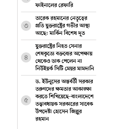
ফাইনালের রেফারি
তারেক রহমানের নেতৃত্বের
৩
প্রতি যুক্তরাষ্ট্রের গভীর আস্থা
আছে: মার্কিন বিশেষ দূত
যুক্তরাষ্ট্রের নিহত সেনার
শেষকৃত্যে বক্তব্যের অপেক্ষায়
৪
থেকেও ডাক পেলেন না
নিউইয়র্ক সিটি মেয়র মামদানি
ড. ইউনূসের অন্তর্বর্তী সরকার
তরুণদের ক্ষমতার আকাঙ্ক্ষা
করতে শিখিয়েছে-বাংলাদেশে
৫
তত্ত্বাবধায়ক সরকারের সাবেক
উপদেষ্টা হোসেন জিল্লুর
রহমান