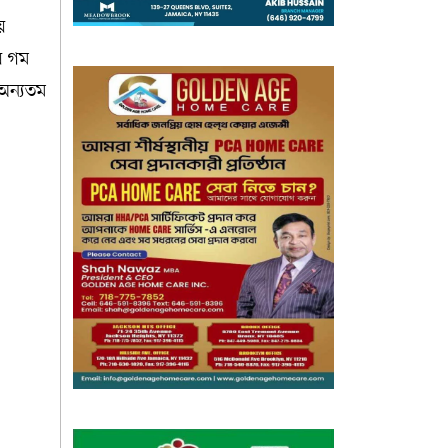
়
য় গম
 অন্যতম