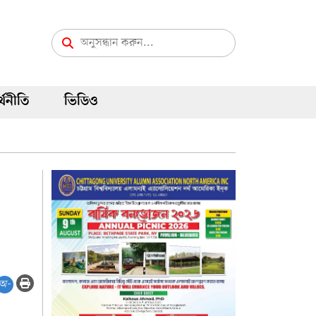
্থনীতি
ভিডিও
অ-