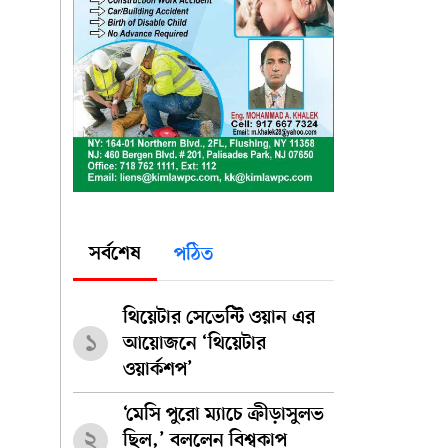
সর্বশেষ
পঠিত
থিয়েটার সেভেন্টি ওয়ান এর
১
আয়োজনে ‘থিয়েটার
ওয়ার্কশপ’
‘মেসি পুরো ম্যাচে ক্রীড়াসুলভ
২
ছিল,’ বললেন বিশ্বকাপ