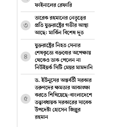
ফাইনালের রেফারি
তারেক রহমানের নেতৃত্বের
৩
প্রতি যুক্তরাষ্ট্রের গভীর আস্থা
আছে: মার্কিন বিশেষ দূত
যুক্তরাষ্ট্রের নিহত সেনার
শেষকৃত্যে বক্তব্যের অপেক্ষায়
৪
থেকেও ডাক পেলেন না
নিউইয়র্ক সিটি মেয়র মামদানি
ড. ইউনূসের অন্তর্বর্তী সরকার
তরুণদের ক্ষমতার আকাঙ্ক্ষা
করতে শিখিয়েছে-বাংলাদেশে
৫
তত্ত্বাবধায়ক সরকারের সাবেক
উপদেষ্টা হোসেন জিল্লুর
রহমান