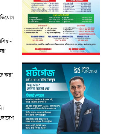
অভিযোগ
শিয়ান
করা
্ত করা
নি।
াংলাদেশ