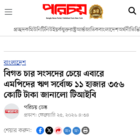
প্রচ্ছদ
কমিউনিটি
নিউইয়র্ক
যুক্তরাষ্ট্র
আর্ন্তজাতিক
বাংলাদেশ
অর্থনীতি
ভি
বাংলাদেশ
বিগত চার সংসদের চেয়ে এবারে
এমপিদের ঋণ সর্বোচ্চ ১১ হাজার ৩৫৬
কোটি টাকা জানালো টিআইবি
পরিচয় ডেস্ক
প্রকাশ: ফেব্রুয়ারি ২৫, ২০২৬ ৪:৩৪
শেয়ার করুন:
অ+
অ-