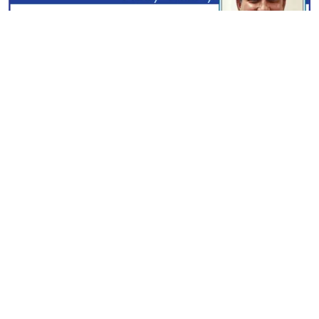
স্বত্ব © ২০২৫ পরিচয় ডটকম | সম্পাদক ও প্রকাশক : এম নাজমুল
আহসান