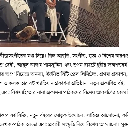
ীন্দ্রসংগীতের মধ্য দিয়ে। ছিল আবৃত্তি, সংগীত, নৃত্য ও বিশেষ স্মরণানু
াশ্বেতা দেবী, আবুল কালাম শামসুদ্দিন এবং তপন রায়চৌধুরীর জন্মশতবর্ষ
েলায় অংশ নিয়েছে অনন্যা, ইউনিভার্সিটি প্রেস লিমিটেড, প্রথমা প্রকাশন,
েশ ও কলকাতার বহু খ্যাতিমান প্রকাশনা প্রতিষ্ঠান। নতুন প্রকাশিত বই,
ই এবং বিশ্বসাহিত্যের নানা প্রকাশনা পাঠকদের বিশেষ আকর্ষণের কেন্দ্রবি
থাকবে বই বিক্রি, নতুন বইয়ের মোড়ক উন্মোচন, সাহিত্য আলোচনা, কব
 লেখক-পাঠক আড্ডা এবং প্রবাসী সংস্কৃতি নিয়ে বিশেষ আলোচনা। মুক্ত