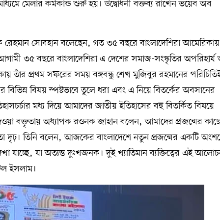
 মাধ্যমে মেলার কর্মকান্ড শুরু হয়। উদ্বোধনী বক্তব্য রাখেন ভয়েব অব
্যাপক রেহমান সোবহান বলেছেন, গত ৩৫ বছরে বাংলাদেশিরা আমেরিকা
; আগামী ৩৫ বছরে বাংলাদেশিরা এ দেশের সমাজ-সংস্কৃতির অপরিহার্য
িকায় তাঁর প্রথম সফরের সময় বঙ্গবন্ধু শেখ মুজিবুর রহমানের পরিচিতি
র বিভিন্ন বিষয় স্পষ্টভাবে তুলে ধরা এবং এ নিয়ে বিতর্কের অবসানের
হাসচর্চার মধ্য দিয়ে আমাদের জাতীয় ইতিহাসের বহু বিতর্কিত বিষয়ে
েদেওয়া বক্তৃতায় অধ্যাপক রওনক জাহান বলেন, আমাদের প্রজন্মের কাছ
র মতো দৃঢ়। তিনি বলেন, আজকের বাংলাদেশে নতুন প্রজন্মের একটি অংশ
খা যাচ্ছে, যা অত্যন্ত দুঃখজনক। দুই খ্যাতিমান ব্যক্তিত্বের এই আলোচ
রুল ইসলাম।