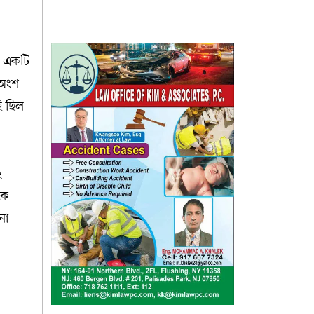
য় একটি
 অংশ
ই ছিল
ে
কে
না