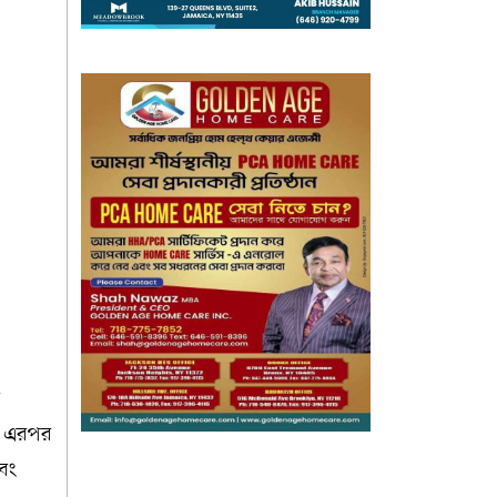
ে
ন। এরপর
এবং