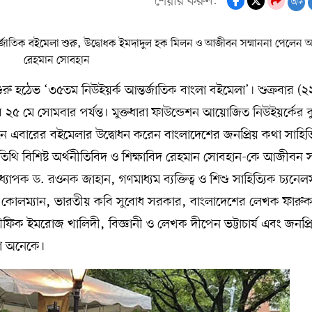
শেয়ার করুন:
অ+
ুরু হঠেভ ‘৩৫তম নিউইয়র্ক আন্তর্জাতিক বাংলা বইমেলা’। শুক্রবার (২
৫ মে সোমবার পর্যন্ত। মুক্তধারা ফাউন্ডেশন আয়োজিত নিউইয়র্কের কু
োজনে এবারের বইমেলার উদ্বোধন করেন বাংলাদেশের জনপ্রিয় কথা সাহিত
তিথি বিশিষ্ট অর্থনীতিবিদ ও শিক্ষাবিদ রেহমান সোবহান-কে আজীবন সম
যাপক ড. রওনক জাহান, গণমাধ্যম ব্যক্তিত্ব ও শিশু সাহিত্যিক চ‍্যনে
কোলম্যান, ভারতীয় কবি সুবোধ সরকার, বাংলাদেশের লেখক ফারু
ক ইমরোজ খালিদী, বিজ্ঞানী ও লেখক দীপেন ভট্টাচার্য এবং জনপ্র
ো অনেকে।