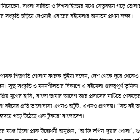
িয়েছেন, বাংলা সাহিত্য ও বিশ্বসাহিত্যের মধ্যে সেতুবন্ধন গড়ে তোলা
ার সংস্কৃতি ছড়িয়ে দেওয়াই এবারের বইমেলার অন্যতম প্রধান লক্ষ্য।
্ঠপোষক শিল্পপতি গোলাম ফারুক ভূঁইয়া বলেন, দেশ থেকে দূরে থেকেও
 সুস্থ সংস্কৃতি ও মননশীলতার বিকাশে এ বইমেলা গুরুত্বপূর্ণ ভূমিক
প্রিয় মুখের হাসি, বাংলা ভাষার আবেগ আর প্রবাসের মাটিতে শেকড়ের
া বইয়ের প্রতি ভালোবাসা এখনও অটুট, এখনও প্রাণবন্ত। “যত বই 
র হৃদয়ে গড়ে উঠেছে এক টুকরো বাংলাদেশ।
ডের মধ্যে ছিলো প্রাক উদ্বোধনী অনুষ্ঠান, ‘আজি দখিন-দুয়ার খোলা’, শু