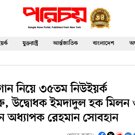
য়র্ক
যুক্তরাষ্ট্র
আর্ন্তজাতিক
বাংলাদেশ
অর
োগান নিয়ে ৩৫তম নিউইয়র্ক
ুরু, উদ্বোধক ইমদাদুল হক মিলন
ন অধ্যাপক রেহমান সোবহান