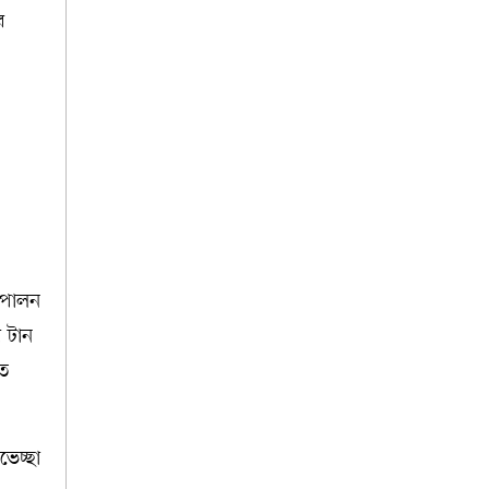
র
া পালন
 টান
তত
ভেচ্ছা