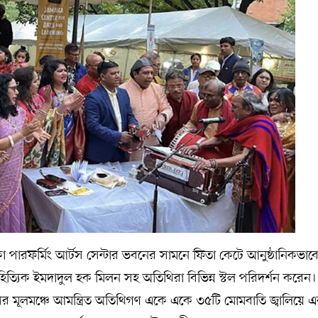
াইকা পারফর্মিং আর্টস সেন্টার ভবনের সামনে ফিতা কেটে আনুষ্ঠানিকভাব
িত্যিক ইমদাদুল হক মিলন সহ অতিথিরা বিভিন্ন স্টল পরিদর্শন করে
পর মূলমঞ্চে আমন্ত্রিত অতিথিগণ একে একে ৩৫টি মোমবাতি জ্বালিয়ে 