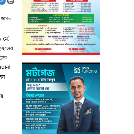
অ-
২ মে)
ইন্সের
্যিক
্মানা
লসন
ক
িয়