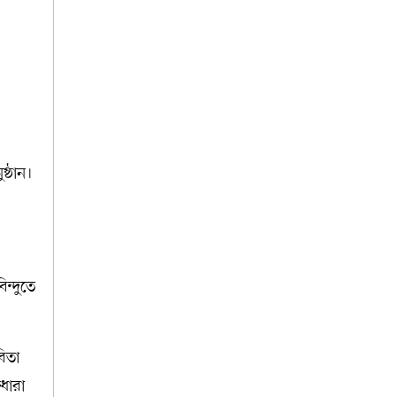
ষ্ঠান।
ন্দুতে
িতা
ধারা