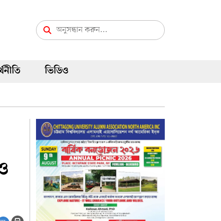
্থনীতি
ভিডিও
 ও