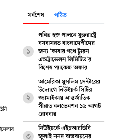
সর্বশেষ
পঠিত
পবিত্র হজ পালনে যুক্তরাষ্ট্রে
বসবাসরত বাংলাদেশীদের
১
জন্য ‘কাবার পথে ট্যুরস
এন্ডট্রাভেলস লিমিটিড’র
বিশেষ প্যাকেজ অফার
আমেরিকা মুসলিম সেন্টারের
উদ্যোগে নিউইয়র্ক সিটির
২
জ্যামাইকায় আন্তর্জাতিক
সীরাত কনভেনশন ১৬ আগষ্ট
তিনি
রোববার
নিউইয়র্কে এইচআরডিবি
বইমেলায়
৩
জুলাই সনদ বাস্তবায়নের