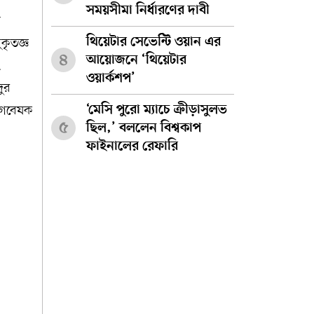
সময়সীমা নির্ধারণের দাবী
ন
থিয়েটার সেভেন্টি ওয়ান এর
ুকৃতজ্ঞ
৪
আয়োজনে ‘থিয়েটার
ং
ওয়ার্কশপ’
দুর
, গবেষক
‘মেসি পুরো ম্যাচে ক্রীড়াসুলভ
৫
ছিল,’ বললেন বিশ্বকাপ
ফাইনালের রেফারি