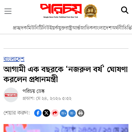
প্রচ্ছদ
কমিউনিটি
নিউইয়র্ক
যুক্তরাষ্ট্র
আর্ন্তজাতিক
বাংলাদেশ
অর্থনীতি
ভি
বাংলাদেশ
আগামী এক বছরকে ‘নজরুল বর্ষ’ ঘোষণা
করলেন প্রধানমন্ত্রী
পরিচয় ডেস্ক
প্রকাশ: মে ২৪, ২০২৬ ৫:৫২
শেয়ার করুন:
অ+
অ-