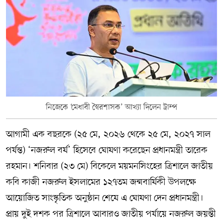
নিজেকে ‘মেধাবী স্বৈরশাসক’ আখ্যা দিলেন ট্রাম্প
আগামী এক বছরকে (২৫ মে, ২০২৬ থেকে ২৫ মে, ২০২৭ সাল
পর্যন্ত) ‘নজরুল বর্ষ’ হিসেবে ঘোষণা করেছেন প্রধানমন্ত্রী তারেক
রহমান। শনিবার (২৩ মে) বিকেলে ময়মনসিংহের ত্রিশালে জাতীয়
কবি কাজী নজরুল ইসলামের ১২৭তম জন্মবার্ষিকী উপলক্ষে
আয়োজিত সাংস্কৃতিক অনুষ্ঠান শেষে এ ঘোষণা দেন প্রধানমন্ত্রী।
প্রায় দুই দশক পর ত্রিশালে আবারও জাতীয় পর্যায়ে নজরুল জয়ন্তী