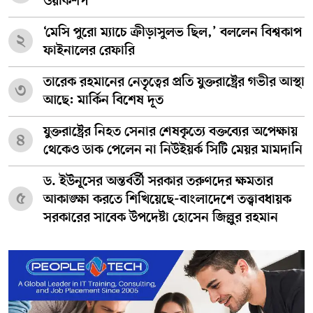
ওয়ার্কশপ’
‘মেসি পুরো ম্যাচে ক্রীড়াসুলভ ছিল,’ বললেন বিশ্বকাপ
২
ফাইনালের রেফারি
তারেক রহমানের নেতৃত্বের প্রতি যুক্তরাষ্ট্রের গভীর আস্থা
৩
আছে: মার্কিন বিশেষ দূত
যুক্তরাষ্ট্রের নিহত সেনার শেষকৃত্যে বক্তব্যের অপেক্ষায়
৪
থেকেও ডাক পেলেন না নিউইয়র্ক সিটি মেয়র মামদানি
ড. ইউনূসের অন্তর্বর্তী সরকার তরুণদের ক্ষমতার
৫
আকাঙ্ক্ষা করতে শিখিয়েছে-বাংলাদেশে তত্ত্বাবধায়ক
সরকারের সাবেক উপদেষ্টা হোসেন জিল্লুর রহমান