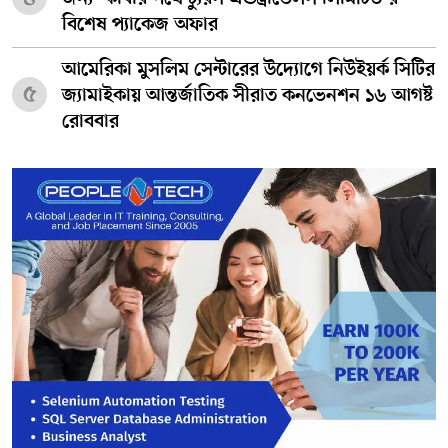
বিশেষ প্যাকেজ অফার
আমেরিকা মুসলিম সেন্টারের উদ্যোগে নিউইয়র্ক সিটির
৫
জ্যামাইকায় আন্তর্জাতিক সীরাত কনভেনশন ১৬ আগষ্ট
রোববার