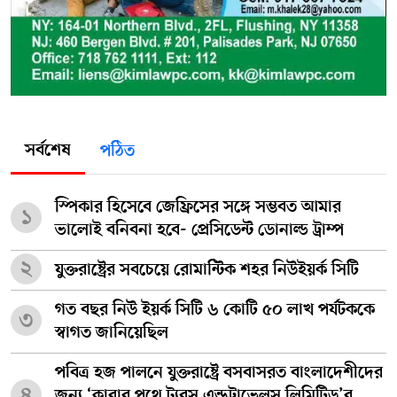
সর্বশেষ
পঠিত
স্পিকার হিসেবে জেফ্রিসের সঙ্গে সম্ভবত আমার
১
ভালোই বনিবনা হবে- প্রেসিডেন্ট ডোনাল্ড ট্রাম্প
২
যুক্তরাষ্ট্রের সবচেয়ে রোমান্টিক শহর নিউইয়র্ক সিটি
গত বছর নিউ ইয়র্ক সিটি ৬ কোটি ৫০ লাখ পর্যটককে
৩
স্বাগত জানিয়েছিল
পবিত্র হজ পালনে যুক্তরাষ্ট্রে বসবাসরত বাংলাদেশীদের
৪
জন্য ‘কাবার পথে ট্যুরস এন্ডট্রাভেলস লিমিটিড’র