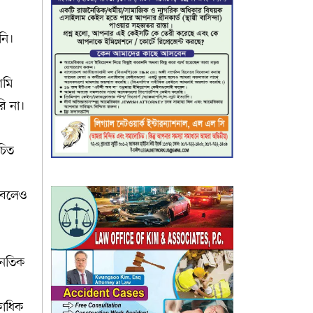
নি।
আমি
ি না।
চিত
 বলেও
নৈতিক
একাধিক