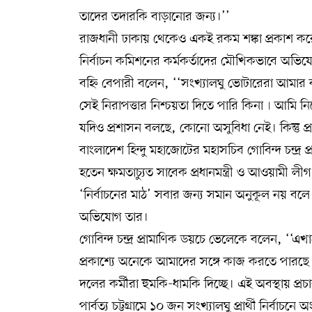
তাদের তদারকি বাড়ানোর জন্য।’’
রাজধানী ঢাকায় থেকেও একই রকম শঙ্কা প্রকাশ করেছেন
নির্বাচন কমিশনের কর্মকর্তাদের মৌখিকভাবে অভি
বহ্নি বেপারী বলেন, ‘‘সংখ্যালঘু ভোটারেরা আমার
সেই নিরাপত্তার নিশ্চয়তা দিতে পারি কিনা৷ আম
যদিও প্রশাসন বলছে, কোনো অসুবিধা নেই। কিন্তু প
বাংলাদেশ হিন্দু মহাজোটের মহাসচিব গোবিন্দ চন্দ্র প
হতেন ক্ষমতাচ্যুত সাবেক প্রধানমন্ত্রী ও আওয়ামী লীগ 
‘নির্বাচনের মাঠ’ সবার জন্য সমান অনুকূল নয় 
অভিযোগ তার।
গোবিন্দ চন্দ্র প্রামাণিক ডয়চে ভেলেকে বলেন, ‘‘এ
প্রকাশ্যে অনেকে আমাদের সঙ্গে কাজ করতে পারছে 
দলের কর্মীরা হুমকি-ধামকি দিচ্ছে। এই অবস্থায় প্রচ
পার্বত্য চট্টগ্রামে ১০ জন সংখ্যালঘু প্রার্থী নির্