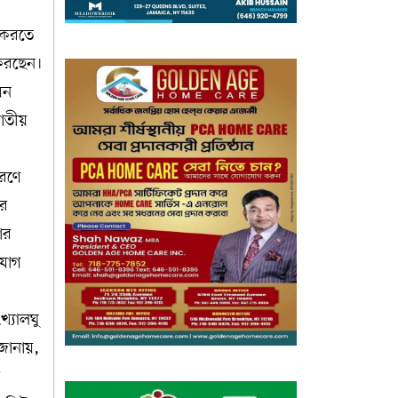
ত করতে
 করছেন।
য়ন
জাতীয়
ারণে
ের
ার
িযোগ
খ্যালঘু
 জানায়,
র