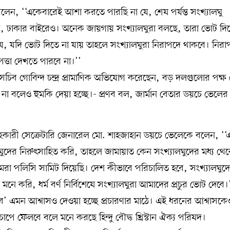
ী বলেন, ‘‘একেবারেই আশা করতে পারছি না যে, শেষ পর্যন্ত সংখ্যালঘু
 নয়, ঢাকার বাইরেও। অনেক জায়গায় সংখ্যালঘুরা বলছে, তারা ভোট দি
ে, যদি ভোট দিতে না যায় তাহলে সংখ্যালঘুরা নিরাপদে থাকবে। নিরাপত
ত্তা দেখতে পারবে না।’’
হাসচিব গোবিন্দ চন্দ্র প্রামাণিক অভিযোগ করেছেন, বড় দলগুলোর পক্ষ
না বলেও হুমকি দেয়া হচ্ছে।- প্রণব বল, জার্মান বেতার ডয়চে ভেলের
 সহকারী সেক্রেটারি জেনারেল মো. শাহজাহান ডয়চে ভেলেকে বলেন, ‘‘
র নিরুৎসাহিত করি, তাহলে জামায়াত কেন সংখ্যালঘুদের মধ্য থেকে প
আমরা পলিসি সামিট দিয়েছি। দেশ কীভাবে পরিচালিত হবে, সংখ্যালঘুদ
ে করি, ধর্ম বর্ণ নির্বিশেষে সংখ্যালঘুরা আমাদের প্রচুর ভোট দেবে।
 হবে’ এমন আশ্বাসও দেওয়া হচ্ছে প্রচারণার মাঠে। এই ধরনের আশ্বাসকে
ীদের চাপে ফেলবে বলে মনে করছে হিন্দু বৌদ্ধ খ্রিস্টান ঐক্য পরিষদ।