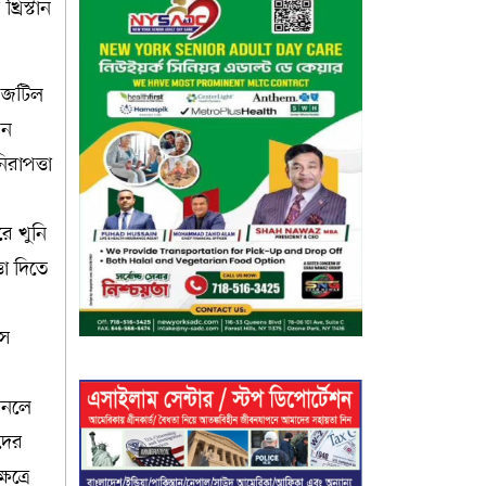
্রিস্টান
ি জটিল
য়ন
রাপত্তা
রে খুনি
তা দিতে
সে
ানলে
দের
ত্রে