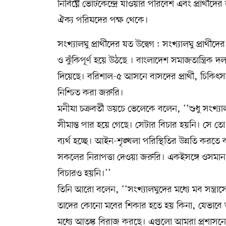
নির্বিঘ্নে ভোটকেন্দ্রে যাওয়ার পরিবেশ এবং প্রার্থীদে
ঐক্য পরিষদের পক্ষ থেকে।
সংখ্যালঘু প্রার্থীদের যত উদ্বেগ : সংখ্যালঘু প্র
ও ঝুঁকিপূর্ণ হয়ে উঠছে । বাংলাদেশ সমাজতান্ত্রি
দিয়েছে। বরিশাল-৫ আসনে বাসদের প্রার্থী, চিকিৎসক 
নিশ্চিত করা জরুরি।
মনীষা চক্রবর্তী ডয়চে ভেলেকে বলেন, ‘‘শুধু সংখ্যাল
সীমান্ত পার হয়ে গেছে। সেটার বিচার হয়নি। সে তো 
ব্যর্থ হচ্ছে। আইন-শৃঙ্খলা পরিস্থিতির উন্নতি করতে ব্
সকলের নিরাপত্তা দেওয়া জরুরি। একইসঙ্গে ওসমান হ
বিচারও হয়নি।’’
তিনি আরো বলেন, ‘‘সংখ্যালঘুদের মধ্যে মব সন্ত্
তাদের কোনো মবের শিকার হতে হয় কিনা, যেভাবে 
মধ্যে আতঙ্ক বিরাজ করছে। এগুলো আমরা প্রশাসনে 