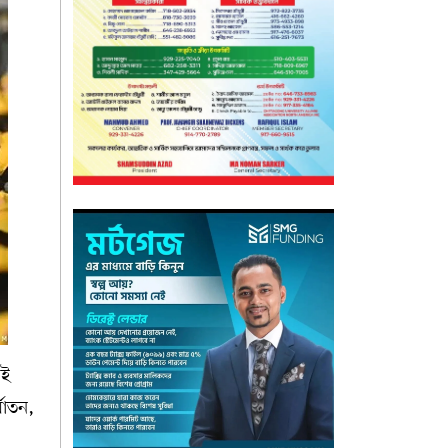
েই
্যাতন,