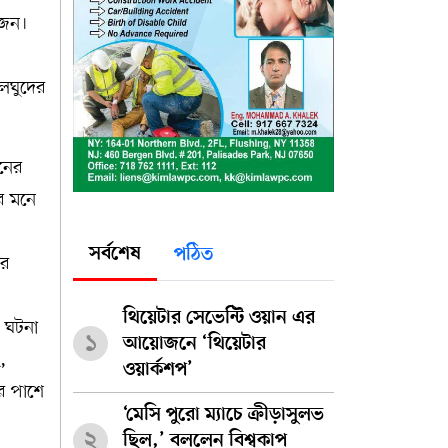
 জন।
ালঘুদের
চনের
র মনে
সর্বশেষ
পঠিত
ের
থিয়েটার সেভেন্টি ওয়ান এর
ন ঘটনা
১
আয়োজনে ‘থিয়েটার
,
ওয়ার্কশপ’
র পাশে
‘মেসি পুরো ম্যাচে ক্রীড়াসুলভ
২
ছিল,’ বললেন বিশ্বকাপ