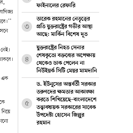
বে,
ফাইনালের রেফারি
াণিজ্য
তারেক রহমানের নেতৃত্বের
হবে।’’
৩
প্রতি যুক্তরাষ্ট্রের গভীর আস্থা
আসনে
আছে: মার্কিন বিশেষ দূত
যুক্তরাষ্ট্রের নিহত সেনার
 নেই।
শেষকৃত্যে বক্তব্যের অপেক্ষায়
৪
 থাকবে।
থেকেও ডাক পেলেন না
নিউইয়র্ক সিটি মেয়র মামদানি
ল এক
ড. ইউনূসের অন্তর্বর্তী সরকার
তরুণদের ক্ষমতার আকাঙ্ক্ষা
করতে শিখিয়েছে-বাংলাদেশে
েকে
৫
তত্ত্বাবধায়ক সরকারের সাবেক
ন নিয়ে
উপদেষ্টা হোসেন জিল্লুর
কোনো
রহমান