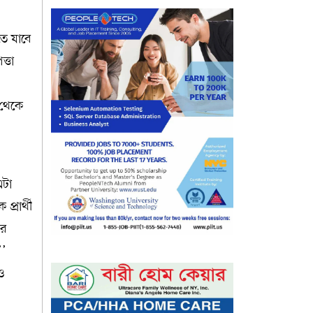
তে যাবে
্তা
 থেকে
এটা
্রার্থী
ের
’’
ও