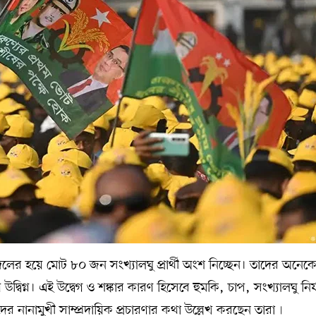
্ন দলের হয়ে মোট ৮০ জন সংখ্যালঘু প্রার্থী অংশ নিচ্ছেন। তাদের অনেক
্বিগ্ন। এই উদ্বেগ ও শঙ্কার কারণ হিসেবে হুমকি, চাপ, সংখ্যালঘু নির
র্থীদের নানামুখী সাম্প্রদায়িক প্রচারণার কথা উল্লেখ করছেন তারা৷