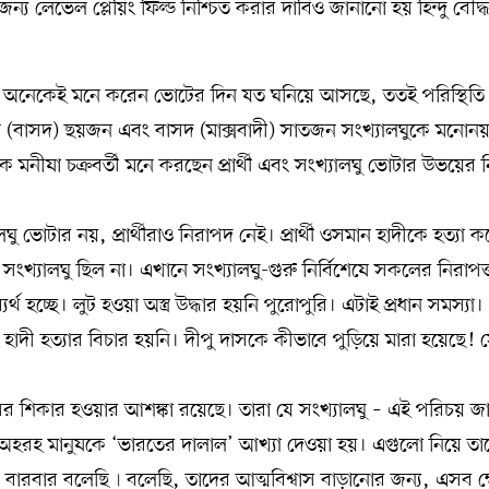
র জন্য লেভেল প্লেয়িং ফিল্ড নিশ্চিত করার দাবিও জানানো হয় হিন্দু বৌদ্ধ খ
ার্থীদের অনেকেই মনে করেন ভোটের দিন যত ঘনিয়ে আসছে, ততই পরিস্থিত
ক দল (বাসদ) ছয়জন এবং বাসদ (মাক্সবাদী) সাতজন সংখ্যালঘুকে মনোন
মনীষা চক্রবর্তী মনে করছেন প্রার্থী এবং সংখ্যালঘু ভোটার উভয়ের নি
ঘু ভোটার নয়, প্রার্থীরাও নিরাপদ নেই। প্রার্থী ওসমান হাদীকে হত্যা ক
সংখ্যালঘু ছিল না। এখানে সংখ্যালঘু-গুরু নির্বিশেষে সকলের নিরাপত্
যর্থ হচ্ছে। লুট হওয়া অস্ত্র উদ্ধার হয়নি পুরোপুরি। এটাই প্রধান সমস্যা।
াদী হত্যার বিচার হয়নি। দীপু দাসকে কীভাবে পুড়িয়ে মারা হয়েছে! 
রাসের শিকার হওয়ার আশঙ্কা রয়েছে। তারা যে সংখ্যালঘু – এই পরিচয় জ
অহরহ মানুষকে ‘ভারতের দালাল’ আখ্যা দেওয়া হয়। এগুলো নিয়ে তা
বারবার বলেছি৷ বলেছি, তাদের আত্মবিশ্বাস বাড়ানোর জন্য, এসব ক্ষে