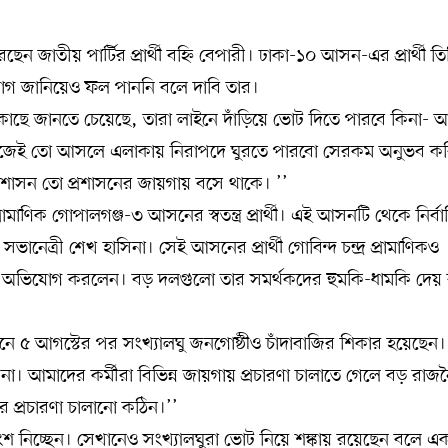
 জাতীয় পার্টির প্রার্থী বহ্নি বেপারী। ঢাকা-১০ আসন-এর প্রার্থী তি
যোগ জানিয়েও ফল পাননি বলে দাবি তার।
 কাছে জানতে চেয়েছে, তারা লাইনে দাঁড়িয়ে ভোট দিতে পারবে কিনা- 
ি নিজেই তো আসলে এলাকায় নিরাপদে ঘুরতে পারবো সেরকম অনুভব কর
্রশাসন তো প্রশাসনের জায়গায় বসে থাকে। ’’
্রামাণিক গোপালগঞ্জ-৩ আসনের স্বতন্ত্র প্রার্থী। এই আসনটি থেকে নির্বা
সভানেত্রী শেখ হাসিনা। সেই আসনের প্রার্থী গোবিন্দ চন্দ্র প্রামাণিকও
বলে অভিযোগ করলেন। বড় দলগুলো তার সমর্থকদের হুমকি-ধামকি দেয়
খানে ৫ আগস্টের পর সংখ্যালঘু জনগোষ্ঠীও চাঁদাবাজির শিকার হয়েছেন।
না। আমাদের কর্মীরা বিভিন্ন জায়গায় প্রচারণা চালাতে গেলে বড় রাজ
ার প্রচারণা চালানো কঠিন।’’
বাচনে অংশ নিচ্ছেন। সেখানেও সংখ্যালঘুরা ভোট নিয়ে শঙ্কায় রয়েছেন বলে 