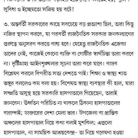
সুবিধা ও ইচ্ছেমতো সক্রিয় হয় বটে!
৩. অন্তর্বর্তী সরকারের কাছে সবচেয়ে বড় প্রত্যাশা ছিল, তারা কিছু
নজির স্থাপন করবে, যা পরবর্তী রাজনৈতিক সরকার জনকল্যাণের
গুরুত্বে অনুসরণ করতে বাধ্য হবে। যেহেতু রাজনৈতিক এজেন্ডা
তাদের নেই, কাজেই কোনো ব্যক্তি বা গোষ্ঠীর স্বার্থচিন্তা তারা করবে
না। দৃষ্টিগ্রাহ্য আইনশৃঙ্খলার সূচনা তারা করে যাবে। বাস্তব
বিশ্লেষণ করলে বিপরীত সত্য দেখতে পাই। শিক্ষা ও স্বাস্থ্য খাত
ভঙ্গুর বললেও কম বলা হয়। বিশেষত স্বাস্থ্য ব্যবস্থার কী হাল, যারা
সম্প্রতি অসুস্থ হয়ে সরকারি হাসপাতালে গিয়েছেন, তারাই
জানবেন। ঊর্ধ্বতন পরিচিত না থাকলে ঠিকানা হাসপাতালের
বারান্দাই; ডাক্তারের দেখা মেলা ভার। উপজেলা বা প্রান্তিক
অঞ্চলের হাসপাতাল নিয়ে কথা বলাই মুশকিল; এগুলো
হাসপাতাল, না সাময়িক আশ্রয়কেন্দ্র– তা নিয়ে গবেষণা হওয়া