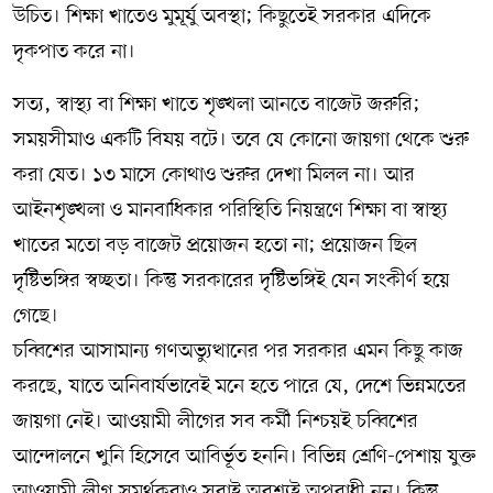
উচিত। শিক্ষা খাতেও মুমূর্ষু অবস্থা; কিছুতেই সরকার এদিকে
দৃকপাত করে না।
সত্য, স্বাস্থ্য বা শিক্ষা খাতে শৃঙ্খলা আনতে বাজেট জরুরি;
সময়সীমাও একটি বিষয় বটে। তবে যে কোনো জায়গা থেকে শুরু
করা যেত। ১৩ মাসে কোথাও শুরুর দেখা মিলল না। আর
আইনশৃঙ্খলা ও মানবাধিকার পরিস্থিতি নিয়ন্ত্রণে শিক্ষা বা স্বাস্থ্য
খাতের মতো বড় বাজেট প্রয়োজন হতো না; প্রয়োজন ছিল
দৃষ্টিভঙ্গির স্বচ্ছতা। কিন্তু সরকারের দৃষ্টিভঙ্গিই যেন সংকীর্ণ হয়ে
গেছে।
চব্বিশের আসামান্য গণঅভ্যুত্থানের পর সরকার এমন কিছু কাজ
করছে, যাতে অনিবার্যভাবেই মনে হতে পারে যে, দেশে ভিন্নমতের
জায়গা নেই। আওয়ামী লীগের সব কর্মী নিশ্চয়ই চব্বিশের
আন্দোলনে খুনি হিসেবে আবির্ভূত হননি। বিভিন্ন শ্রেণি-পেশায় যুক্ত
আওয়ামী লীগ সমর্থকরাও সবাই অবশ্যই অপরাধী নন। কিন্তু