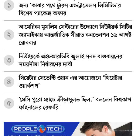
১
জন্য ‘কাবার পথে ট্যুরস এন্ডট্রাভেলস লিমিটিড’র
বিশেষ প্যাকেজ অফার
আমেরিকা মুসলিম সেন্টারের উদ্যোগে নিউইয়র্ক সিটির
২
জ্যামাইকায় আন্তর্জাতিক সীরাত কনভেনশন ১৬ আগষ্ট
রোববার
নিউইয়র্কে এইচআরডিবি জুলাই সনদ বাস্তবায়নের
৩
সময়সীমা নির্ধারণের দাবী
থিয়েটার সেভেন্টি ওয়ান এর আয়োজনে ‘থিয়েটার
৪
ওয়ার্কশপ’
‘মেসি পুরো ম্যাচে ক্রীড়াসুলভ ছিল,’ বললেন বিশ্বকাপ
৫
ফাইনালের রেফারি