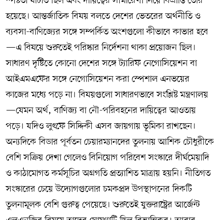
স্পষ্টতা ঘাটতি ছিল এবং দায়িত্বের সীমারেখা নিয়ে বিভ্রান্তি তৈরি
হয়েছে। আন্তর্জাতিক বিষয় বলতে দেশের ভেতরের অর্থনীতি ও
ব্যবসা-বাণিজ্যের সঙ্গে সম্পর্কিত অংশগুলো কীভাবে কাভার হবে
—এ বিষয়ে শুরুতেই পরিষ্কার নির্দেশনা থাকা প্রয়োজন ছিল।
সাধারণ দৃষ্টিতে কোনো দেশের সঙ্গে ট্যারিফ নেগোসিয়েশন বা
আইএমএফের সঙ্গে নেগোসিয়েশন করা স্পেশাল এনভয়ের
কাজের মধ্যে পড়ে না। বিষয়গুলো সাধারণভাবে সংশ্লিষ্ট মন্ত্রণালয়
—যেমন অর্থ, বাণিজ্য বা নৌ-পরিবহনের দায়িত্বের আওতায়
পড়ে। যদিও লুৎফে সিদ্দিকী এসব জায়গায় ভূমিকা রাখছেন।
অন্যদিকে বিডার পূর্বতন চেয়ারম্যানদের তুলনায় আশিক চৌধুরীকে
বেশি সক্রিয় দেখা গেলেও বিনিয়োগ পরিবেশ সংস্কারে দীর্ঘমেয়াদি
ও কাঠামোগত কর্মসূচির অগ্রগতি প্রত্যাশিত মাত্রায় হয়নি। নীতিগত
সংস্কারের চেয়ে উদ্যোগগুলোর চমকপ্রদ উপস্থাপনের দিকটি
তুলনামূলক বেশি গুরুত্ব পেয়েছে। শুরুতেই যুক্তরাষ্ট্রের আর্জেন্ট