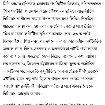
তিনি চট্টগ্রাম ইপিজেড এলাকায় প্যাসিফিক জিন্সসহ পরিবেশবান্ধব
‘গ্রিন ফ্যাক্টরি’ পরিদর্শন করেন; উৎপাদন প্রক্রিয়া আন্তর্জাতিক
বিনিয়োগকারীদের সামনে উপস্থাপনের জন্য ভিডিও-স্থিরচিত্র
ধারণের ব্যবস্থা করা হয় এবং রফতানিকারকদের সঙ্গে বৈঠকে
‘গ্রিন চ্যানেল’ লজিস্টিক সুবিধার আশ্বাস দেন। ২৩ আগস্টে
মিরসরাইয়ের শিল্প নগর পরিদর্শনে বিডা-বেজার অধীন অর্থনৈতিক
অঞ্চলে গ্যাস-বিদ্যুৎ সরবরাহ ও অবকাঠামো প্রস্তুতি পর্যালোচনা
করেন; সম্ভাব্য ‘এনক্লেভ’ জোন নিয়েও নির্দেশনার কথা আসে।
গত বছরের ১২ ডিসেম্বর চট্টগ্রামের র‍্যাডিসন ব্লুতে আন্তর্জাতিক
লজিস্টিকস সম্মেলনে তিনি দুর্নীতি ও আমলাতান্ত্রিক দীর্ঘসূত্রতাকে
এফডিআইয়ের বড় বাধা হিসেবে উল্লেখ করে রোডম্যাপ বলেন
এবং সিঙ্গাপুর-ইউএই বিনিয়োগকারীদের সঙ্গে একান্ত বৈঠকে
বিনিয়োগ আহ্বান জানান।