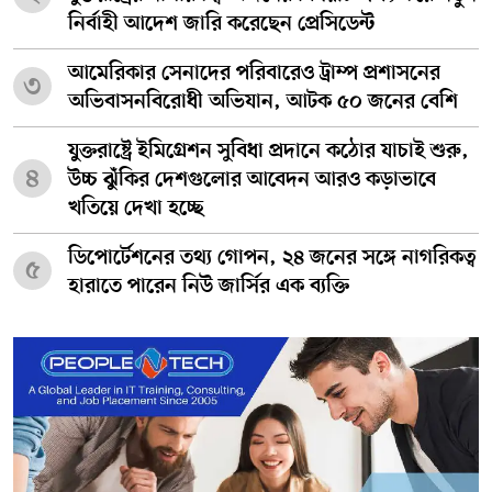
নির্বাহী আদেশ জারি করেছেন প্রেসিডেন্ট
আমেরিকার সেনাদের পরিবারেও ট্রাম্প প্রশাসনের
৩
অভিবাসনবিরোধী অভিযান, আটক ৫০ জনের বেশি
যুক্তরাষ্ট্রে ইমিগ্রেশন সুবিধা প্রদানে কঠোর যাচাই শুরু,
৪
উচ্চ ঝুঁকির দেশগুলোর আবেদন আরও কড়াভাবে
খতিয়ে দেখা হচ্ছে
ডিপোর্টেশনের তথ্য গোপন, ২৪ জনের সঙ্গে নাগরিকত্ব
৫
হারাতে পারেন নিউ জার্সির এক ব্যক্তি