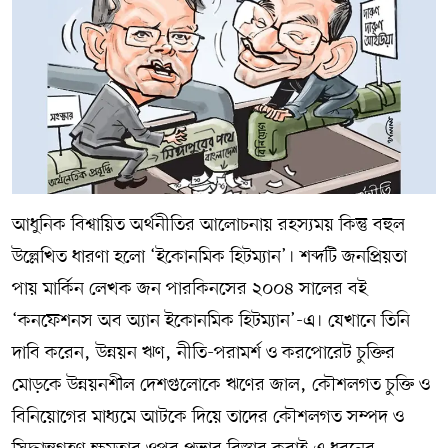
আধুনিক বিশ্বায়িত অর্থনীতির আলোচনায় রহস্যময় কিন্তু বহুল
উল্লেখিত ধারণা হলো ‘ইকোনমিক হিটম্যান’। শব্দটি জনপ্রিয়তা
পায় মার্কিন লেখক জন পারকিনসের ২০০৪ সালের বই
‘কনফেশনস অব অ্যান ইকোনমিক হিটম্যান’-এ। যেখানে তিনি
দাবি করেন, উন্নয়ন ঋণ, নীতি-পরামর্শ ও করপোরেট চুক্তির
মোড়কে উন্নয়নশীল দেশগুলোকে ঋণের জাল, কৌশলগত চুক্তি ও
বিনিয়োগের মাধ্যমে আটকে দিয়ে তাদের কৌশলগত সম্পদ ও