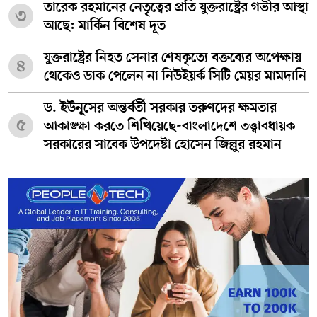
তারেক রহমানের নেতৃত্বের প্রতি যুক্তরাষ্ট্রের গভীর আস্থা
৩
আছে: মার্কিন বিশেষ দূত
যুক্তরাষ্ট্রের নিহত সেনার শেষকৃত্যে বক্তব্যের অপেক্ষায়
৪
থেকেও ডাক পেলেন না নিউইয়র্ক সিটি মেয়র মামদানি
ড. ইউনূসের অন্তর্বর্তী সরকার তরুণদের ক্ষমতার
৫
আকাঙ্ক্ষা করতে শিখিয়েছে-বাংলাদেশে তত্ত্বাবধায়ক
সরকারের সাবেক উপদেষ্টা হোসেন জিল্লুর রহমান