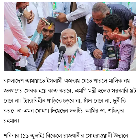
বাংলাদেশ জামায়াতে ইসলামী ক্ষমতায় যেতে পারলে মালিক নয়
জনগণের সেবক হয়ে কাজ করবে, এমপি মন্ত্রী হলেও সরকারি প্লট
নেবে না। ট্যাক্সবিহীন গাড়িতে চড়বে না, চাঁদা নেবে না, দুর্নীতি
করবে না-এমন ঘোষণা দিয়েছেন দলটির আমির ডা. শফিকুর
রহমান।
শনিবার (১৯ জুলাই) বিকেলে রাজধানীর সোহরাওয়ার্দী উদ্যানে