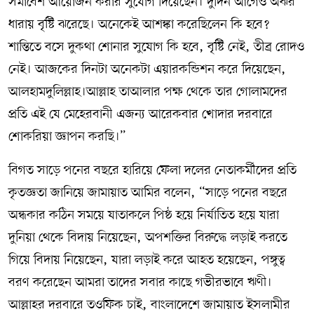
সমাবেশ আয়োজন করার সুযোগ দিয়েছেন। দুদিন আগেও অঝর
ধারায় বৃষ্টি ঝরেছে। অনেকেই আশঙ্কা করেছিলেন কি হবে?
শান্তিতে বসে দুকথা শোনার সুযোগ কি হবে, বৃষ্টি নেই, তীব্র রোদও
নেই। আজকের দিনটা অনেকটা এয়ারকন্ডিশন করে দিয়েছেন,
আলহামদুলিল্লাহ।আল্লাহ তাআলার পক্ষ থেকে তার গোলামদের
প্রতি এই যে মেহেরবানী এজন্য আরেকবার খোদার দরবারে
শোকরিয়া জ্ঞাপন করছি।”
বিগত সাড়ে পনের বছরে হারিয়ে ফেলা দলের নেতাকর্মীদের প্রতি
কৃতজ্ঞতা জানিয়ে জামায়াত আমির বলেন, “সাড়ে পনের বছরে
অন্ধকার কঠিন সময়ে যাতাকলে পিষ্ঠ হয়ে নির্যাতিত হয়ে যারা
দুনিয়া থেকে বিদায় নিয়েছেন, অপশক্তির বিরুদ্ধে লড়াই করতে
গিয়ে বিদায় নিয়েছেন, যারা লড়াই করে আহত হয়েছেন, পঙ্গুত্ব
বরণ করেছেন আমরা তাদের সবার কাছে গভীরভাবে ঋণী।
আল্লাহর দরবারে তওফিক চাই, বাংলাদেশে জামায়াত ইসলামীর