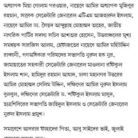
অধ্যাপক মিয়া গোলাম পরওয়ার, নায়েবে আমির অধ্যাপক মুজিবুর
রহমান, সাবেক সেক্রেটারি জেনারেল এটিএম আজহারুল ইসলাম,
নায়েবে আমির ডা. সৈয়দ আব্দুল্লাহ মোহাম্মদ তাহের, জাতীয়
নাগরিক পার্টির সদস্য সচিব আখতার হোসেন, উত্তরাঞ্চলের মূখ্য
সমন্বয়ক সারজিস আলম, হেফাজতের নায়েবে আমির মহিউদ্দিন
রাব্বানী, গণঅধিকার পরিষদের সভাপতি নুরুল হক নুর,
জামায়াতের সহকারী সেক্রেটারি জেনারেল মাওলানা রফিকুল
ইসলাম খান, হামিদুর রহমান আযাদ, ঢাকা মহানগর উত্তরের
আমির মোহাম্মদ সেলিম উদ্দিন, দক্ষিণের আমির নুরুল ইসলাম
বুলবুল, দক্ষিণের সেক্রেটারি ড. শফিকুল ইসলাম মাসুদ,
ছাত্রশিবিরের সভাপতি জাহিদুল ইসলাম ও সেক্রেটারি জেনারেল
নুরুল ইসলাম প্রমুখ।
সমাবেশে আবরার ফাহাদের পিতা, আবু সাইদের ভাই, জুলাই