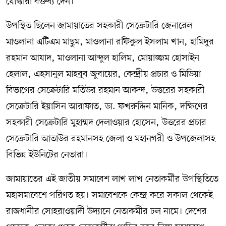
যোদ্ধারা বক্তব্য দেন।
উপস্থিত ছিলেন জামায়াতের সহকারী সেক্রেটারি জেনারেল
মাওলানা এটিএম মাছুম, মাওলানা রফিকুল ইসলাম খান, হামিদুর
রহমান আযাদ, মাওলানা আব্দুল হালিম, মোয়াজ্জম হোসাইন
হেলাল, এহসানুল মাহবুব জুবায়ের, কেন্দ্রীয় প্রচার ও মিডিয়া
বিভাগের সেক্রেটারি মতিউর রহমান আকন্দ, উত্তরের সহকারী
সেক্রেটারি ইয়াসিন আরাফাত, ডা. ফখরুদ্দিন মানিক, দক্ষিণের
সহকারী সেক্রেটারি মুহাম্মদ দেলাওয়ার হোসেন, উত্তরের প্রচার
সেক্রেটারি আতাউর রহমানসহ জেলা ও মহানগরী ও উপজেলাসহ
বিভিন্ন ইউনিটের নেতারা।
জামায়াতের এই জাতীয় সমাবেশ লাখ লাখ নেতাকর্মীর উপস্থিতিতে
মহাসমাবেশে পরিণত হয়। সমাবেশকে কেন্দ্র করে সকাল থেকেই
রাজধানীর সোহরাওয়ার্দী উদ্যানে নেতাকর্মীর ঢল নামে। দেশের