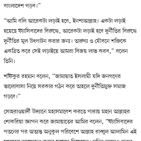
বাংলাদেশ গড়ব।”
“আমি বলি আরেকটা লড়াই হবে, ইনশাআল্লাহ। একটা লড়াই
হয়েছে ফ্যাসিবাদের বিরুদ্ধে, আরেকটা লড়াই হবে দুর্নীতির বিরুদ্ধে
দুর্নীতির মূল উৎপাটন করার জন্য। তারুণ্য ও যৌবনে শক্তিকে
একত্রিত করে সেই লড়াইয়ে আমরা বিজয় লাভ করব,” বলেন
তিনি।
শফিকুর রহমান বলেন, “জামায়াত ইসলামী যদি জনগণের
ভালোবাসা নিয়ে সরকার গঠন করে তাহলে দুর্নীতিমুক্ত সমাজ
গড়বে।”
সোহরাওয়ার্দী উদ্যানে মহাসমাবেশ করতে পারায় মহান আল্লাহর
শোকরিয়া জ্ঞাপন করে জামায়াতের আমির বলেন, “ফ্যাসিবাদের
পতনের পর অত্যন্ত অনুকূল পরিবেশে আল্লাহ রাব্বুল আলামিন এই