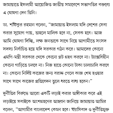
জামায়াতে ইসলামী আয়োজিত জাতীয় সমাবেশে সভাপতির বক্তব্যে
এ ঘোষণা দেন তিনি।
ডা. শফিকুর রহমান বলেন, “জামায়াত ইসলাম যদি দেশের সেবা
করার সুযোগ পায়, তাহলে মালিক হবে না, সেবক হবে। আজ
আমি ঘোষণা দিচ্ছি, লক্ষ জনতাকে সাথে নিয়ে আগামীতে সংসদ
সদস্য নির্বাচিত হয়ে যদি সরকার গঠন করে। আমাদের কোনো
এমপি-মন্ত্রী সরকার থেকে কোনো প্লট গ্রহণ করবে না। ট্যাক্সবিহীন
কোনো গাড়িতে চলবে না। নিজ হাতে কোনো টাকা চালাচালি করবে
না। কোনো নির্দিষ্ট কাজের জন্য বরাদ্দ পেলে কাজ শেষ হওয়ার
সাথে সাথে কাজের প্রতিবেদন তুলে ধরতে বাধ্য হবেন।”
দুর্নীতির বিরুদ্ধে আরো একটি লড়াই করার অঙ্গীকার করে এই
লড়াইয়ে সবাইকে অংশগ্রহণের আহ্বান জানিয়ে জামায়াত আমির
বলেন, “আগামীর বাংলাদেশ কেমন হবে। ফ্যাসিবাদ ও দুর্নীতিমুক্ত