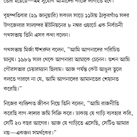
তৈরি হয়েছে—এই সুযোগ আমাদের কাজে লাগাতে হবে।”
বৃহস্পতিবার (২৯ জানুয়ারি) সকাল সাড়ে ১১টায় ঠাকুরগাঁও সদর
উপজেলার সালান্দর ইউনিয়নের ৮ নম্বর ওয়ার্ডে এক নির্বাচনী
পথসভায় তিনি এসব কথা বলেন।
পথসভায় মির্জা ফখরুল বলেন, “আমি আপনাদের পরিচিত
মানুষ। ১৯৮৬ সাল থেকে আপনারা আমাকে চেনেন। তখন আমি
পৌরসভার চেয়ারম্যান ছিলাম। আজ পর্যন্ত কেউ আঙুল তুলে
বলতে পারবে না যে, আমি আপনাদের আমানতের খেয়ানত
করেছি।”
নিজের ব্যক্তিগত জীবন নিয়ে তিনি বলেন, “আমি রাজনীতি
করেছি বাপ-দাদার জমি বিক্রি করে। ঢাকায় যে গাড়ি ব্যবহার করি,
সেটি ২০ বছর আগের। আজ যে গাড়িতে এসেছি, সেটিও আমার
নয়—একজন সমর্থকের।”