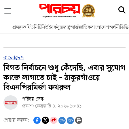
প্রচ্ছদ
কমিউনিটি
নিউইয়র্ক
যুক্তরাষ্ট্র
আর্ন্তজাতিক
বাংলাদেশ
অর্থনীতি
ভি
বাংলাদেশ
বিগত নির্বাচনে শুধু কেঁদেছি, এবার সুযোগ
কাজে লাগাতে চাই – ঠাকুরগাঁওয়ে
বিএনপিরমির্জা ফখরুল
পরিচয় ডেস্ক
প্রকাশ: ফেব্রুয়ারি ৪, ২০২৬ ১০:৪১
শেয়ার করুন:
অ+
অ-