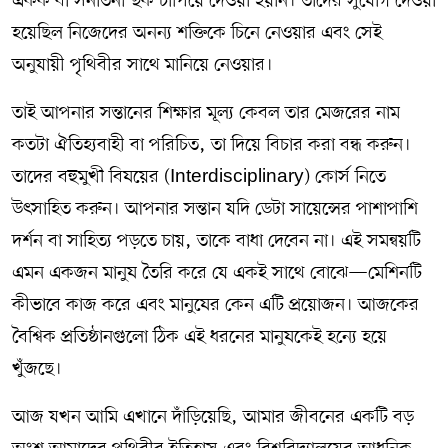
একক বা সনাতনী ছক চাপিয়ে দেওয়া হয়নি। তাদের সুযোগ দেওয়া
হয়েছিল নিজেদের অনন্য শক্তিকে চিনে নেওয়ার এবং সেই
অনুযায়ী পৃথিবীর সাথে মানিয়ে নেওয়ার।
তাই আপনার সন্তানের শিক্ষার মূল্য কেবল তার মেজরের নাম
কতটা ঐতিহ্যবাহী বা পরিচিত, তা দিয়ে বিচার করা বন্ধ করুন।
তাদের বহুমুখী বিষয়ের (Interdisciplinary) কোর্স নিতে
উৎসাহিত করুন। আপনার সন্তান যদি ডেটা সায়েন্সের পাশাপাশি
দর্শন বা সাহিত্য পড়তে চায়, তাকে বাধা দেবেন না। এই সমন্বয়টি
এমন একজন মানুষ তৈরি করে যে একই সাথে বোঝে—মেশিনটি
কীভাবে কাজ করে এবং মানুষের কেন এটি প্রয়োজন। আজকের
বৈশ্বিক প্রতিষ্ঠানগুলো ঠিক এই ধরনের মানুষকেই হন্যে হয়ে
খুঁজছে।
আজ যখন আমি এখানে দাঁড়িয়েছি, আমার জীবনের একটি বড়