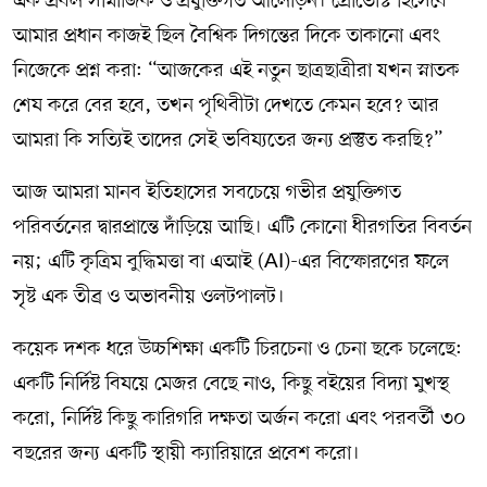
এক প্রবল সামাজিক ও প্রযুক্তিগত আলোড়ন। প্রোভোস্ট হিসেবে
আমার প্রধান কাজই ছিল বৈশ্বিক দিগন্তের দিকে তাকানো এবং
নিজেকে প্রশ্ন করা: “আজকের এই নতুন ছাত্রছাত্রীরা যখন স্নাতক
শেষ করে বের হবে, তখন পৃথিবীটা দেখতে কেমন হবে? আর
আমরা কি সত্যিই তাদের সেই ভবিষ্যতের জন্য প্রস্তুত করছি?”
আজ আমরা মানব ইতিহাসের সবচেয়ে গভীর প্রযুক্তিগত
পরিবর্তনের দ্বারপ্রান্তে দাঁড়িয়ে আছি। এটি কোনো ধীরগতির বিবর্তন
নয়; এটি কৃত্রিম বুদ্ধিমত্তা বা এআই (AI)-এর বিস্ফোরণের ফলে
সৃষ্ট এক তীব্র ও অভাবনীয় ওলটপালট।
কয়েক দশক ধরে উচ্চশিক্ষা একটি চিরচেনা ও চেনা ছকে চলেছে:
একটি নির্দিষ্ট বিষয়ে মেজর বেছে নাও, কিছু বইয়ের বিদ্যা মুখস্থ
করো, নির্দিষ্ট কিছু কারিগরি দক্ষতা অর্জন করো এবং পরবর্তী ৩০
বছরের জন্য একটি স্থায়ী ক্যারিয়ারে প্রবেশ করো।