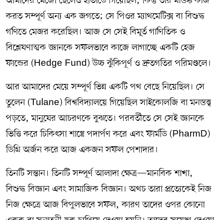
আমাদের মেজো ছেলেও হার্ভার্ডে গিয়েছিল, কিন্তু তার মস্তিষ্ক কাজ
করত সম্পূর্ণ অন্য এক জগতে; সে পিওর ম্যাথমেটিক্স বা বিশুদ্ধ
গণিতে মেজর করেছিল। আজ সে সেই বিমূর্ত গাণিতিক ও
বিশ্লেষণাত্মক জ্ঞানকে সফলভাবে কাজে লাগাচ্ছে একটি হেজ
ফান্ডের (Hedge Fund) উচ্চ ঝুঁকিপূর্ণ ও দ্রুতগতির পরিমণ্ডলে।
আর আমাদের মেয়ে সম্পূর্ণ ভিন্ন একটি পথ বেছে নিয়েছিল। সে
তুলেন (Tulane) বিশ্ববিদ্যালয়ে গিয়েছিল সাইকোলজি বা মনস্তত্ত্ব
পড়তে, মানুষের আচরণকে বুঝতে। পরবর্তীতে সে সেই জ্ঞানকে
ভিত্তি করে চিকিৎসা শাস্ত্রে পদার্পণ করে এবং ফার্মডি (PharmD)
ডিগ্রি অর্জন করে আজ একজন সফল পেশাদার।
তিনটি সন্তান। তিনটি সম্পূর্ণ আলাদা ক্ষেত্র—মানবিক শাখা,
বিশুদ্ধ বিজ্ঞান এবং সামাজিক বিজ্ঞান। অথচ তারা প্রত্যেকেই নিজ
নিজ ক্ষেত্রে আজ বিপুলভাবে সফল, কারণ তাদের ওপর কোনো