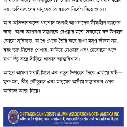
আমাদের গ্রহের জলবায়ুকে স্থিতিশীল করাই হোক। ভবিষ্যৎ যন্ত্রের
নয়; ভবিষ্যৎ সেই মানুষের যে যন্ত্রকে নির্দেশ দিতে জানে।
আর অভিভাবকদের ধন্যবাদ জানাই আপনাদের সীমাহীন ত্যাগের
জন্য। আজ আপনার সন্তানকে দেওয়ার মতো সবচেয়ে বড় উপহার
কোনো সুবিন্যস্ত, আগে থেকে তৈরি করে রাখা মসৃণ জীবন নয়;
বরং তার নিজের শেখার, মানিয়ে নেওয়ার এবং যেকোনো ঝড়ে
মাথা উঁচু করে দাঁড়িয়ে থাকার আত্মবিশ্বাস।
আসুন আমরা সবাই মিলে এক নতুন দিগন্তের দিকে এগিয়ে যাই—
মুক্ত মন, তীব্র কৌতুহল এবং মানুষের অসীম সম্ভাবনার ওপর
অবিচল আস্থা নিয়ে।