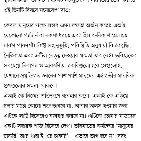
স্থাপন করো’ তা দিয়ে। একটি মজবুত পেশাদার ভিত্তি তৈরি করতে
এই তিনটি বিষয়ে মনোযোগ দাও:
কেবল মানুষের পক্ষে সম্ভব এমন দক্ষতা অর্জন করো: এআই
যেকোনো প্যাটার্ন বা নকশা ধরতে এবং হিসাব-নিকাশ মেলাতে
দারুণ পারদর্শী। কিন্তু সহানুভূতি, পরিস্থিতি অনুযায়ী বিচারবুদ্ধি,
নৈতিকতা এবং জটিল নেতৃত্ব দেওয়ার ক্ষমতা তার নেই। ভবিষ্যতের
সবচেয়ে নিরাপদ ও আকর্ষণীয় চাকরিগুলো হবে সেগুলোই,
যেখানে প্রযুক্তিগত জ্ঞানের পাশাপাশি মানুষের এই গভীর মানবিক
গুণগুলোর সমন্বয় থাকবে।
এআই-কে নিজের শক্তিরূপে ব্যবহার করো: এআই-কে এড়িয়ে
চলার মতো কোনো শত্রু ভাববে না, আবার অলস হওয়ার জন্য
এটিকে লাঠি হিসেবেও ব্যবহার করবে না। এটিকে তোমার মস্তিষ্কের
একটি সহায়ক শক্তি হিসেবে দেখ। ভবিষ্যতের কর্মক্ষেত্র ‘মানুষের
চাকরি’ আর ‘এআই-এর চাকরি’—এভাবে ভাগ হবে না। বরং