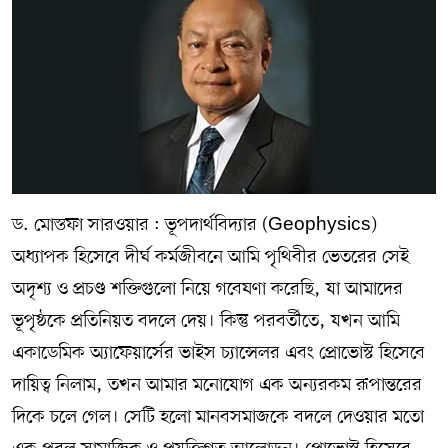
ড. মোস্তফা সারওয়ার : ভূপদার্থবিদ্যার (Geophysics)
অধ্যাপক হিসেবে দীর্ঘ কর্মজীবনে আমি পৃথিবীর ভেতরের সেই
অদৃশ্য ও প্রচণ্ড শক্তিগুলো নিয়ে গবেষণা করেছি, যা আমাদের
ভূপৃষ্ঠকে প্রতিনিয়ত বদলে দেয়। কিন্তু পরবর্তীতে, যখন আমি
একাডেমিক অ্যাফেয়ার্সের ভাইস চ্যান্সেলর এবং প্রোভোস্ট হিসেবে
দায়িত্ব নিলাম, তখন আমার মনোযোগ এক অন্যরকম রূপান্তরের
দিকে চলে গেল। সেটি হলো মানবসমাজকে বদলে দেওয়ার মতো