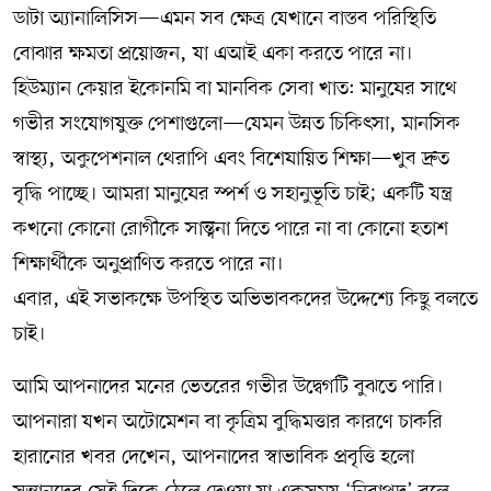
ডাটা অ্যানালিসিস—এমন সব ক্ষেত্র যেখানে বাস্তব পরিস্থিতি
বোঝার ক্ষমতা প্রয়োজন, যা এআই একা করতে পারে না।
হিউম্যান কেয়ার ইকোনমি বা মানবিক সেবা খাত: মানুষের সাথে
গভীর সংযোগযুক্ত পেশাগুলো—যেমন উন্নত চিকিৎসা, মানসিক
স্বাস্থ্য, অকুপেশনাল থেরাপি এবং বিশেষায়িত শিক্ষা—খুব দ্রুত
বৃদ্ধি পাচ্ছে। আমরা মানুষের স্পর্শ ও সহানুভূতি চাই; একটি যন্ত্র
কখনো কোনো রোগীকে সান্ত্বনা দিতে পারে না বা কোনো হতাশ
শিক্ষার্থীকে অনুপ্রাণিত করতে পারে না।
এবার, এই সভাকক্ষে উপস্থিত অভিভাবকদের উদ্দেশ্যে কিছু বলতে
চাই।
আমি আপনাদের মনের ভেতরের গভীর উদ্বেগটি বুঝতে পারি।
আপনারা যখন অটোমেশন বা কৃত্রিম বুদ্ধিমত্তার কারণে চাকরি
হারানোর খবর দেখেন, আপনাদের স্বাভাবিক প্রবৃত্তি হলো