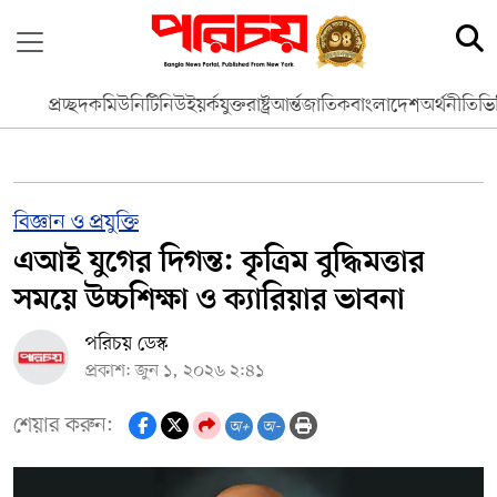
প্রচ্ছদ
কমিউনিটি
নিউইয়র্ক
যুক্তরাষ্ট্র
আর্ন্তজাতিক
বাংলাদেশ
অর্থনীতি
ভি
বিজ্ঞান ও প্রযুক্তি
এআই যুগের দিগন্ত: কৃত্রিম বুদ্ধিমত্তার
সময়ে উচ্চশিক্ষা ও ক্যারিয়ার ভাবনা
পরিচয় ডেস্ক
প্রকাশ: জুন ১, ২০২৬ ২:৪১
শেয়ার করুন:
অ+
অ-