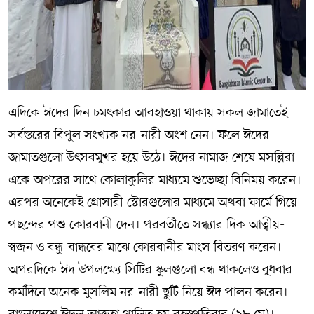
এদিকে ঈদের দিন চমৎকার আবহাওয়া থাকায় সকল জামাতেই
সর্বস্তরের বিপুল সংখ্যক নর-নারী অংশ নেন। ফলে ঈদের
জামাতগুলো উৎসবমুখর হয়ে উঠে। ঈদের নামাজ শেষে মসল্লিরা
একে অপরের সাথে কোলাকুলির মাধ্যমে শুভেচ্ছা বিনিময় করেন।
এরপর অনেকেই গ্রোসারী স্টোরগুলোর মাধ্যমে অথবা ফার্মে গিয়ে
পছন্দের পশু কোরবানী দেন। পরবর্তীতে সন্ধ্যার দিক আত্বীয়-
স্বজন ও বন্ধু-বান্ধবের মাঝে কোরবানীর মাংস বিতরণ করেন।
অপরদিকে ঈদ উপলক্ষ্যে সিটির স্কুলগুলো বন্ধ থাকলেও বুধবার
কর্মদিনে অনেক মুসলিম নর-নারী ছুটি নিয়ে ঈদ পালন করেন।