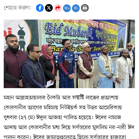
শেয়ার করুন:
অ+
অ-
মহান আল্লাহতায়ালার নৈকট্য আর সন্তুষ্টি লাভের প্রত্যাশায়
কোরবানীর ত্যাগের মহিমায় নিউইয়র্ক সহ উত্তর আমেরিকায়
বুধবার (২৭ মে) ঈদুল আজহা পালিত হয়েছে। ঈদের নামাজ
আদায় আর কোরবানীর মধ্য দিয়ে সর্বস্তরের মুসলিম নর-নারী ঈদ
পালন করেন। ঈদের জামাতগুলোতে ছিলো সর্বস্তরের হাজারো