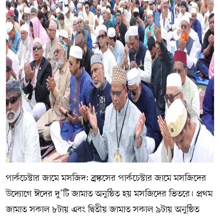
পার্কচেস্টার জামে মসজিদ: ব্র্রঙ্কসের পার্কচেস্টার জামে মসজিদের
উদ্যোগে ঈদের দু’টি জামাত অনুষ্ঠিত হয় মসজিদের ভিতরে। প্রথম
জামাত সকাল ৮টায় এবং দ্বিতীয় জামাত সকাল ৯টায় অনুষ্ঠিত