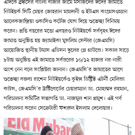
এদিকে ব্র্রঙ্কসের বাংলা বাজার জামে মসজিদের ঈদের জামাতে
নিউইয়র্ক সিটি মেয়র জোহরান মামদানী ও ইউএস কংগ্রেসওম্যান
আলেকজান্দ্রিয়া ওকাসিও কর্টেজ যোগ দিয়ে শুভেচ্ছা বিনিময়
করেন। প্রতি বছরের মতো এবছরও নিউইয়র্কে সর্ববৃহৎ ঈদের
জামাত অনুষ্ঠিত হয় জ্যামাইকা মুসলিম সেন্টার (জেএমসি)
আয়োজিত স্থানীয় টমাস এডিসন স্কুলের প্লে গ্রাউন্ডে। সকাল সাড়ে
৮টায় অনুষ্ঠিত এই জামাতে সর্বস্তরের ১০/১২ হাজার নর-নারী
অংশ নেন বলে সংশ্লিষ্টরা জানান। জেএমসি’র জামাতের আগে
শুভেচ্ছা বক্তব্য রাখেন নিউইয়র্কেও কুইন্স ডিষ্ট্রিক্ট এটর্নী মেলিন্ডা
কাটস, জেএমসি’র ট্রাষ্টিবোর্ডের চেয়ারম্যান ডা. মোহাম্মদ রহমান,
পরিচালনা কমিটির সভাপতি ডা. নাজমুল খান প্রমুখ। এই পর্ব
পরিচালনা করেন সেক্রেটারী ফখরুল ইসলাম দেলোয়ার।