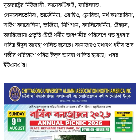
যুক্তরাষ্ট্রের নিউজার্সী, কানেকটিকাট, ম্যারিল্যান্ড,
পেনসেলভেনিয়া, ভার্জেনিয়া, ওয়াহিও, ফ্লোরিডা, নর্থ ক্যারোরিনা,
সাউথ ক্যারোলিনা, জর্জিয়া, মিশিগান, ক্যালিফোর্নিয়া, টেক্সাস,
অ্যারিজোনা প্রভৃতি স্টেটে ধর্মীয় ভাবগম্ভীর পরিবেশে গত বুধবার
পবিত্র ঈদুল আযহা পালিত হয়েছে। কানাডায়ও যথাযথ ধর্মীয় ভাব-
গম্ভীর পরিবেশে পবিত্র ঈদুল আযহা পালিত হয়েছে। খবর
ইউএনএ’র।