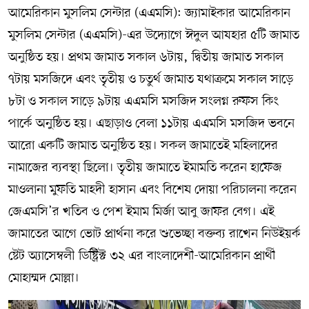
আমেরিকান মুসলিম সেন্টার (এএমসি): জ্যামাইকার আমেরিকান
মুসলিম সেন্টার (এএমসি)-এর উদ্যোগে ঈদুল আযহার ৫টি জামাত
অনুষ্ঠিত হয়। প্রথম জামাত সকাল ৬টায়, দ্বিতীয় জামাত সকাল
৭টায় মসজিদে এবং তৃতীয় ও চতুর্থ জামাত যথাক্রমে সকাল সাড়ে
৮টা ও সকাল সাড়ে ৯টায় এএমসি মসজিদ সংলগ্ন রুফস কিং
পার্কে অনুষ্ঠিত হয়। এছাড়াও বেলা ১১টায় এএমসি মসজিদ ভবনে
আরো একটি জামাত অনুষ্ঠিত হয়। সকল জামাতেই মহিলাদের
নামাজের ব্যবস্থা ছিলো। তৃতীয় জামাতে ইমামতি করেন হাফেজ
মাওলানা মুফতি মাহদী হাসান এবং বিশেষ দোয়া পরিচালনা করেন
জেএমসি’র খতিব ও পেশ ইমাম মির্জা আবু জাফর বেগ। এই
জামাতের আগে ভোট প্রার্থনা করে শুভেচ্ছা বক্তব্য রাখেন নিউইয়র্ক
ষ্টেট অ্যাসেম্বলী ডিষ্ট্রিক্ট ৩২ এর বাংলাদেশী-আমেরিকান প্রার্থী
মোহাম্মদ মোল্লা।