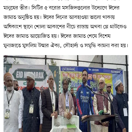
মানুষের ভীর। সিটির ৫ বরোর মসজিদগুলোর উদ্যোগে ঈদের
জামাত অনুষ্ঠিত হয়। ঈদের দিনের আবহাওয়া ভালো থাকায়
অধিকাংশ স্থানে খোলা আকাশের নীচে রাস্তায় অথবা প্লে গ্রাউন্ডেও
ঈদের জামাত আয়োজিত হয়। ঈদের জামাত শেষে বিশেষ
মুনাজাতে মুসলিম উম্মার ঐক্য, সৌহার্দ্য ও সমৃদ্ধি কামনা করা হয়।