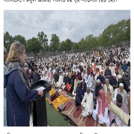
বাংলাদেশে ঈদুল আজহা পালিত হয় বৃহস্পতিবার (২৮ মে)।