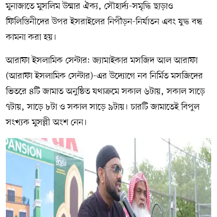
মুনাজাতে মুসলিম উম্মার ঐক্য, সৌহার্দ্য-সমৃদ্ধি ছাড়াও
ফিলিস্তিনীদের উপর ইসরাইলের নিপীড়ন-নির্যাতন এবং যুদ্ধ বন্ধ
কামনা করা হয়।
আরাফা ইসলামিক সেন্টার: জ্যামাইকার মসজিদ আল আরাফা
(আরাফা ইসলামিক সেন্টার)-এর উদ্যোগে নব নির্মিত মসজিদের
ভিতরে ৪টি জামাত অনুষ্ঠিত যথাক্রমে সকাল ৬টায়, সকাল সাড়ে
৭টায়, সাড়ে ৮টা ও সকাল সাড়ে ৯টায়। চারটি জামাতেই বিপুল
সংখ্যক মুসল্লী অংশ নেন।