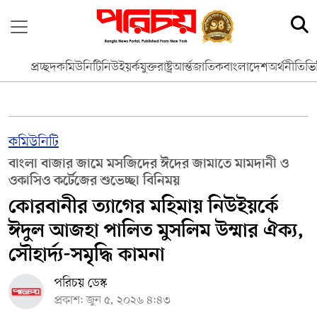
প্রচ্ছদ
কমিউনিটি
নিউইয়র্ক
যুক্তরাষ্ট্র
আর্ন্তজাতিক
বাংলাদেশ
অর্থনীতি
ভি
কমিউনিটি
বাংলা বাজার জামে মসজিদের ঈদের জামাতে মামদানী ও
ওকাসিও কর্টেজের শুভেচ্ছা বিনিময়
কোরবানীর ত্যাগের মহিমায় নিউইয়র্কে
ঈদুল আজহা পালিত মুসলিম উম্মার ঐক্য,
সৌহার্দ্য-সমৃদ্ধি কামনা
পরিচয় ডেস্ক
প্রকাশ: জুন ৫, ২০২৬ ৪:৪৩