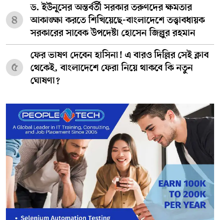
ড. ইউনূসের অন্তর্বর্তী সরকার তরুণদের ক্ষমতার
৪
আকাঙ্ক্ষা করতে শিখিয়েছে-বাংলাদেশে তত্ত্বাবধায়ক
সরকারের সাবেক উপদেষ্টা হোসেন জিল্লুর রহমান
ফের ভাষণ দেবেন হাসিনা! এ বারও দিল্লির সেই ক্লাব
৫
থেকেই, বাংলাদেশে ফেরা নিয়ে থাকবে কি নতুন
ঘোষণা?