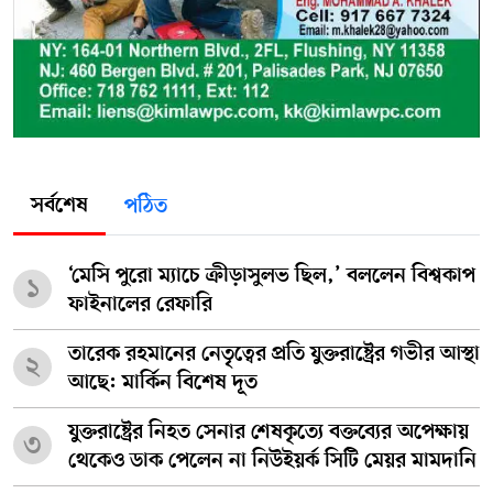
সর্বশেষ
পঠিত
‘মেসি পুরো ম্যাচে ক্রীড়াসুলভ ছিল,’ বললেন বিশ্বকাপ
১
ফাইনালের রেফারি
তারেক রহমানের নেতৃত্বের প্রতি যুক্তরাষ্ট্রের গভীর আস্থা
২
আছে: মার্কিন বিশেষ দূত
যুক্তরাষ্ট্রের নিহত সেনার শেষকৃত্যে বক্তব্যের অপেক্ষায়
৩
থেকেও ডাক পেলেন না নিউইয়র্ক সিটি মেয়র মামদানি