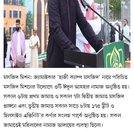
মসজিদ মিশন: জ্যামাইকার ‘হাজী ক্যাম্প মসজিদ’ নামে পরিচিত
মসজিদ মিশনের উদ্যোগে ৩টি ঈদুল আযহার নামাজ অনুষ্ঠিত হয়।
সকাল ৬টায় প্রথম জামাত ও সকাল ৭টা দ্বিতীয় জামাত মসজিদ
প্রাঙ্গনে এবং তৃতীয় জামাত সকাল সাড়ে ৮টায় ১৭৫ স্ট্রীট ও
হিলসাইড এভিনিউ’র কর্ণার সংলগ্ন পার্কে অনুষ্ঠিত হয়। সকল
জামাতেই মহিলাদের নামাজ আদায়ের ব্যবস্থা ছিলো।