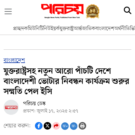
প্রচ্ছদ
কমিউনিটি
নিউইয়র্ক
যুক্তরাষ্ট্র
আর্ন্তজাতিক
বাংলাদেশ
অর্থনীতি
ভি
বাংলাদেশ
যুক্তরাষ্ট্রসহ নতুন আরো পাঁচটি দেশে
বাংলাদেশী ভোটার নিবন্ধন কার্যক্রম শুরুর
সম্মতি পেল ইসি
পরিচয় ডেস্ক
প্রকাশ: জুলাই ১৭, ২০২৫ ২:৫৭
শেয়ার করুন:
অ+
অ-