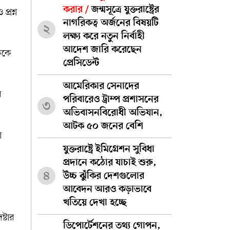
করার /
জন্মসূত্রে যুক্তরাষ্ট্রের
্রশ্ন
নাগরিকত্ব অর্জনের বিষয়টি
২
লক্ষ্য করে নতুন নির্বাহী
আদেশ জারি করেছেন
ককে
প্রেসিডেন্ট
আমেরিকার সেনাদের
ে
পরিবারেও ট্রাম্প প্রশাসনের
৩
অভিবাসনবিরোধী অভিযান,
আটক ৫০ জনের বেশি
া
যুক্তরাষ্ট্রে ইমিগ্রেশন সুবিধা
প্রদানে কঠোর যাচাই শুরু,
৪
উচ্চ ঝুঁকির দেশগুলোর
আবেদন আরও কড়াভাবে
খতিয়ে দেখা হচ্ছে
্টার
ডিপোর্টেশনের তথ্য গোপন,