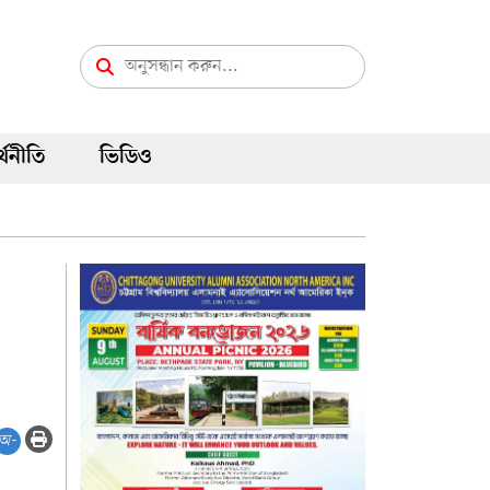
্থনীতি
ভিডিও
অ-