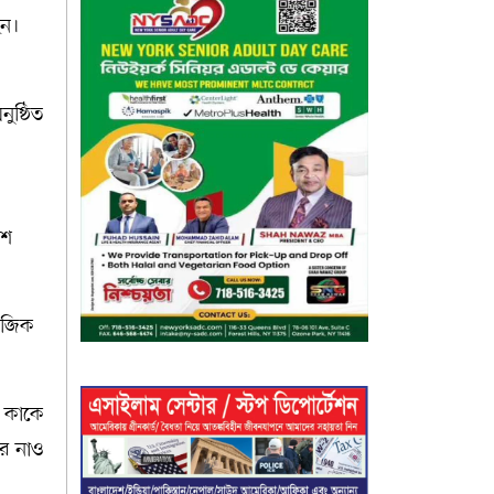
হন।
ুষ্ঠিত
াশ
াজিক
ে কাকে
ার নাও