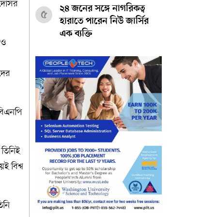
র দোসর
২৪ জনের সঙ্গে নাগরিকত্ব
৫
হারাতে পারেন নিউ জার্সির
এক ব্যক্তি
েও
াদের
 বিএনপি
 তিনিই
েই বিশ্ব
তিনি