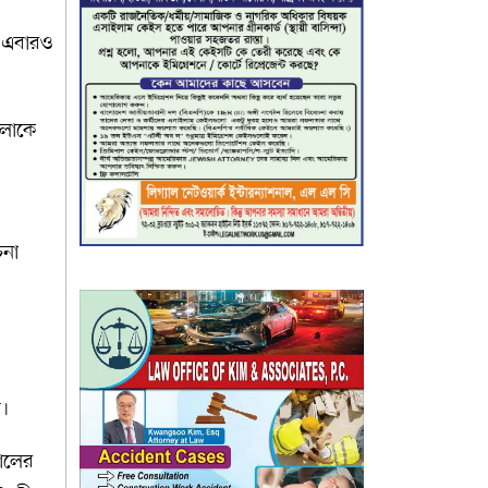
। এবারও
ংলাকে
চনা
ন।
পালের