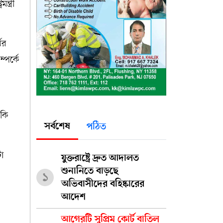
্ত্রী
ের
পর্কে
।
নকি
সর্বশেষ
পঠিত
া
যুক্তরাষ্ট্রে দ্রুত আদালত
শুনানিতে বাড়ছে
১
অভিবাসীদের বহিষ্কারের
আদেশ
আগেরটি সুপ্রিম কোর্ট বাতিল