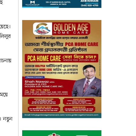
ছে
য়েছে।
লিলুর
োচনায়
সময়ে
। নতুন